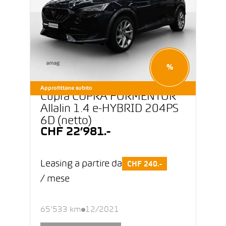
%
Approfittane subito
Cupra CUPRA FORMENTOR
Allalin 1.4 e-HYBRID 204PS
6D (netto)
CHF 22’981.-
Leasing a partire da
CHF 240.-
/ mese
65’533 km
12/2021