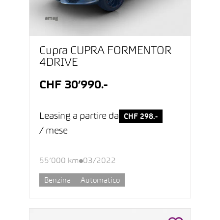
Cupra CUPRA FORMENTOR
4DRIVE
CHF 30’990.-
Leasing a partire da
CHF 298.-
/ mese
55’000 km
03/2022
Benzina
Automatico