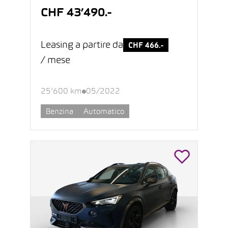
CHF 43’490.-
Leasing a partire da
CHF 466.-
/ mese
25’600 km
05/2022
Benzina
Automatico