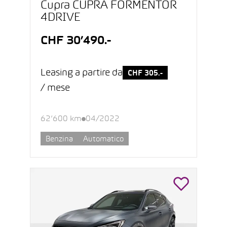
Cupra CUPRA FORMENTOR
4DRIVE
CHF 30’490.-
Leasing a partire da
CHF 305.-
/ mese
62’600 km
04/2022
Benzina
Automatico