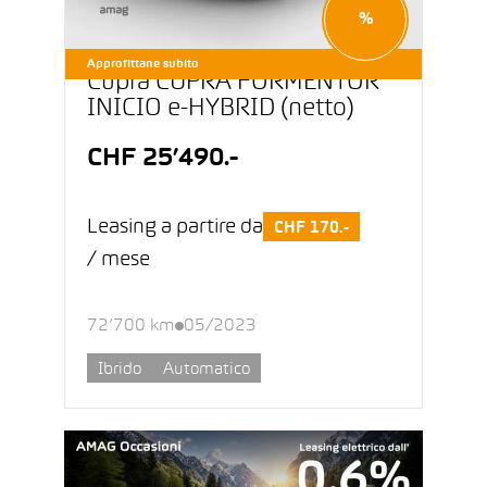
%
Approfittane subito
Cupra CUPRA FORMENTOR
INICIO e-HYBRID (netto)
CHF 25’490.-
Leasing a partire da
CHF 170.-
/ mese
72’700 km
05/2023
Ibrido
Automatico