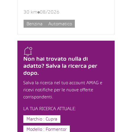
30 km
08/2026
Benzina
Automatico
Non hai trovato nulla di
adatto? Salva la ricerca per
dopo.
Salva la ricerca nel tuo account AMAG e
ricevi notifiche per le nuove offerte
corrispondenti.
LA TUA RICERCA ATTUALE:
Marchio : Cupra
Modello : Formentor