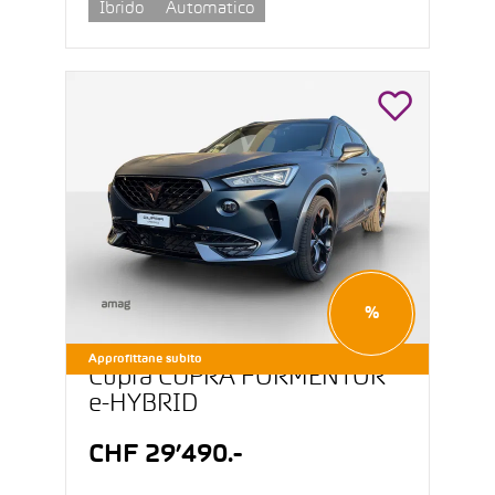
Ibrido
Automatico
%
Approfittane subito
Cupra CUPRA FORMENTOR
e-HYBRID
CHF 29’490.-