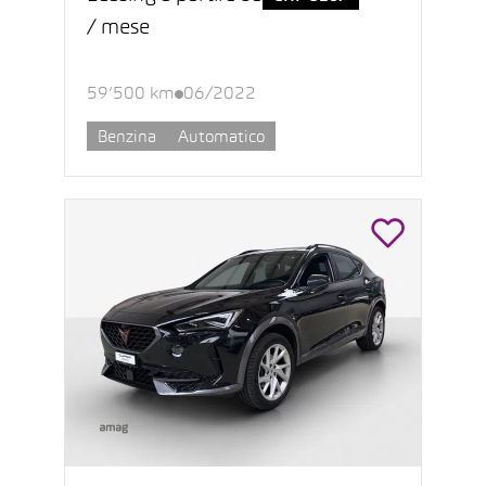
/ mese
59’500 km
06/2022
Benzina
Automatico