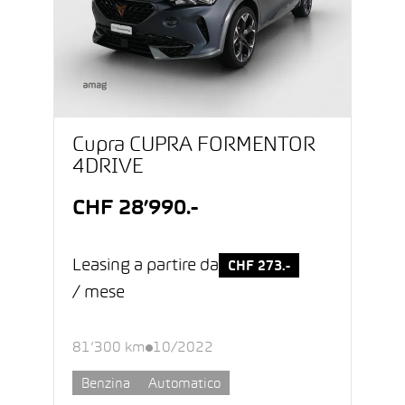
Cupra CUPRA FORMENTOR
4DRIVE
CHF 28’990.-
Leasing a partire da
CHF 273.-
/ mese
81’300 km
10/2022
Benzina
Automatico