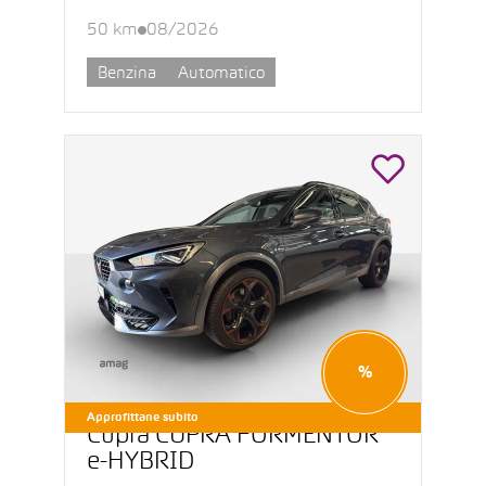
50 km
08/2026
Benzina
Automatico
%
Approfittane subito
Cupra CUPRA FORMENTOR
e-HYBRID