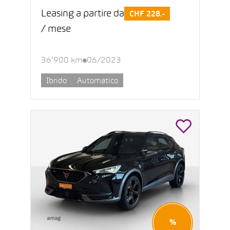
Leasing a partire da
CHF 228.-
/ mese
36’900 km
06/2023
Ibrido
Automatico
%