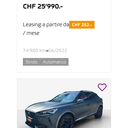
CHF 25’990.-
Leasing a partire da
CHF 252.-
/ mese
74’900 km
06/2022
Ibrido
Automatico