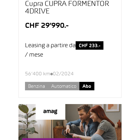
Cupra CUPRA FORMENTOR
4DRIVE
CHF 29’990.-
Leasing a partire da
CHF 233.-
/ mese
56’400 km
02/2024
Benzina
Automatico
Abo