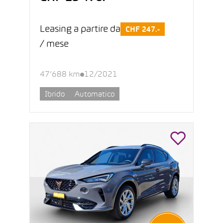
Leasing a partire da
CHF 247.-
/ mese
47’688 km
12/2021
Ibrido
Automatico