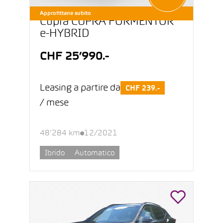
Approfittane subito
Cupra CUPRA FORMENTOR
e-HYBRID
CHF 25’990.-
Leasing a partire da
CHF 239.-
/ mese
48’284 km
12/2021
Ibrido
Automatico