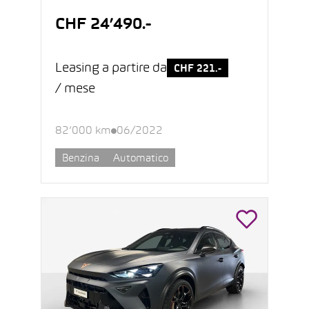
CHF 24’490.-
Leasing a partire da
CHF 221.-
/ mese
82’000 km
06/2022
Benzina
Automatico