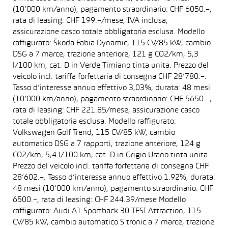
(10’000 km/anno), pagamento straordinario: CHF 6050.–,
rata di leasing: CHF 199.–/mese, IVA inclusa,
assicurazione casco totale obbligatoria esclusa. Modello
raffigurato: Škoda Fabia Dynamic, 115 CV/85 kW, cambio
DSG a 7 marce, trazione anteriore, 121 g CO2/km, 5,3
l/100 km, cat. D in Verde Timiano tinta unita. Prezzo del
veicolo incl. tariffa forfettaria di consegna CHF 28’780.–.
Tasso d’interesse annuo effettivo 3,03%, durata: 48 mesi
(10’000 km/anno), pagamento straordinario: CHF 5650.–,
rata di leasing: CHF 221.85/mese, assicurazione casco
totale obbligatoria esclusa. Modello raffigurato:
Volkswagen Golf Trend, 115 CV/85 kW, cambio
automatico DSG a 7 rapporti, trazione anteriore, 124 g
CO2/km, 5,4 l/100 km, cat. D in Grigio Urano tinta unita.
Prezzo del veicolo incl. tariffa forfettaria di consegna CHF
28’602.–. Tasso d’interesse annuo effettivo 1.92%, durata:
48 mesi (10’000 km/anno), pagamento straordinario: CHF
6500.–, rata di leasing: CHF 244.39/mese Modello
raffigurato: Audi A1 Sportback 30 TFSI Attraction, 115
CV/85 kW, cambio automatico S tronic a 7 marce, trazione