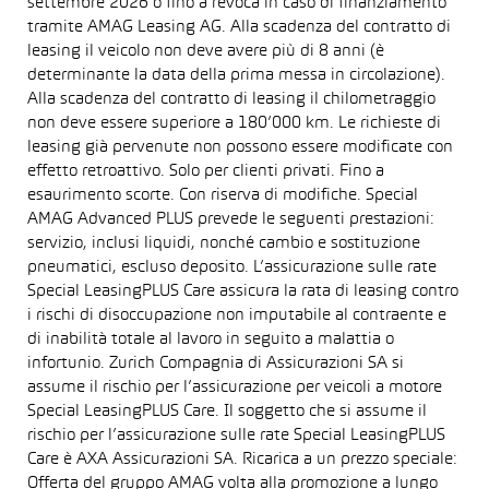
settembre 2026 o fino a revoca in caso di finanziamento
tramite AMAG Leasing AG. Alla scadenza del contratto di
leasing il veicolo non deve avere più di 8 anni (è
determinante la data della prima messa in circolazione).
Alla scadenza del contratto di leasing il chilometraggio
non deve essere superiore a 180’000 km. Le richieste di
leasing già pervenute non possono essere modificate con
effetto retroattivo. Solo per clienti privati. Fino a
esaurimento scorte. Con riserva di modifiche. Special
AMAG Advanced PLUS prevede le seguenti prestazioni:
servizio, inclusi liquidi, nonché cambio e sostituzione
pneumatici, escluso deposito. L’assicurazione sulle rate
Special LeasingPLUS Care assicura la rata di leasing contro
i rischi di disoccupazione non imputabile al contraente e
di inabilità totale al lavoro in seguito a malattia o
infortunio. Zurich Compagnia di Assicurazioni SA si
assume il rischio per l’assicurazione per veicoli a motore
Special LeasingPLUS Care. Il soggetto che si assume il
rischio per l’assicurazione sulle rate Special LeasingPLUS
Care è AXA Assicurazioni SA. Ricarica a un prezzo speciale:
Offerta del gruppo AMAG volta alla promozione a lungo