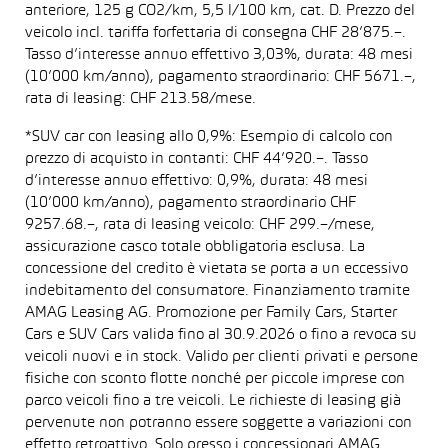
anteriore, 125 g CO2/km, 5,5 l/100 km, cat. D. Prezzo del
veicolo incl. tariffa forfettaria di consegna CHF 28’875.–.
Tasso d’interesse annuo effettivo 3,03%, durata: 48 mesi
(10’000 km/anno), pagamento straordinario: CHF 5671.–,
rata di leasing: CHF 213.58/mese.
*SUV car con leasing allo 0,9%: Esempio di calcolo con
prezzo di acquisto in contanti: CHF 44’920.–. Tasso
d’interesse annuo effettivo: 0,9%, durata: 48 mesi
(10’000 km/anno), pagamento straordinario CHF
9257.68.–, rata di leasing veicolo: CHF 299.–/mese,
assicurazione casco totale obbligatoria esclusa. La
concessione del credito è vietata se porta a un eccessivo
indebitamento del consumatore. Finanziamento tramite
AMAG Leasing AG. Promozione per Family Cars, Starter
Cars e SUV Cars valida fino al 30.9.2026 o fino a revoca su
veicoli nuovi e in stock. Valido per clienti privati e persone
fisiche con sconto flotte nonché per piccole imprese con
parco veicoli fino a tre veicoli. Le richieste di leasing già
pervenute non potranno essere soggette a variazioni con
effetto retroattivo. Solo presso i concessionari AMAG