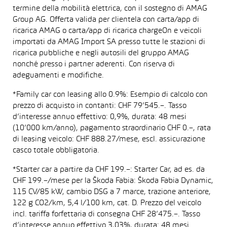
termine della mobilità elettrica, con il sostegno di AMAG
Group AG. Offerta valida per clientela con carta/app di
ricarica AMAG o carta/app di ricarica chargeOn e veicoli
importati da AMAG Import SA presso tutte le stazioni di
ricarica pubbliche e negli autosili del gruppo AMAG
nonché presso i partner aderenti. Con riserva di
adeguamenti e modifiche.
*Family car con leasing allo 0.9%: Esempio di calcolo con
prezzo di acquisto in contanti: CHF 79’545.–. Tasso
d’interesse annuo effettivo: 0,9%, durata: 48 mesi
(10’000 km/anno), pagamento straordinario CHF 0.–, rata
di leasing veicolo: CHF 888.27/mese, escl. assicurazione
casco totale obbligatoria.
*Starter car a partire da CHF 199.–: Starter Car, ad es. da
CHF 199.–/mese per la Škoda Fabia: Škoda Fabia Dynamic,
115 CV/85 kW, cambio DSG a 7 marce, trazione anteriore,
122 g CO2/km, 5,4 l/100 km, cat. D. Prezzo del veicolo
incl. tariffa forfettaria di consegna CHF 28’475.–. Tasso
d’interesse annuo effettivo 3,03%, durata: 48 mesi