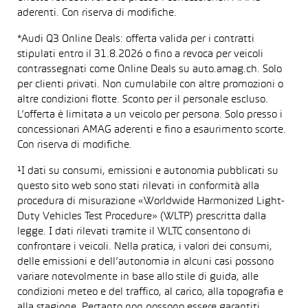
aderenti. Con riserva di modifiche.
*Audi Q3 Online Deals: offerta valida per i contratti
stipulati entro il 31.8.2026 o fino a revoca per veicoli
contrassegnati come Online Deals su auto.amag.ch. Solo
per clienti privati. Non cumulabile con altre promozioni o
altre condizioni flotte. Sconto per il personale escluso.
L’offerta è limitata a un veicolo per persona. Solo presso i
concessionari AMAG aderenti e fino a esaurimento scorte.
Con riserva di modifiche.
¹I dati su consumi, emissioni e autonomia pubblicati su
questo sito web sono stati rilevati in conformità alla
procedura di misurazione «Worldwide Harmonized Light-
Duty Vehicles Test Procedure» (WLTP) prescritta dalla
legge. I dati rilevati tramite il WLTC consentono di
confrontare i veicoli. Nella pratica, i valori dei consumi,
delle emissioni e dell’autonomia in alcuni casi possono
variare notevolmente in base allo stile di guida, alle
condizioni meteo e del traffico, al carico, alla topografia e
alla stagione. Pertanto non possono essere garantiti