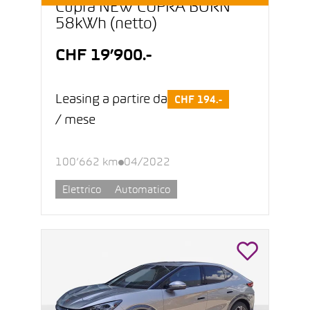
Cupra NEW CUPRA BORN
58kWh (netto)
CHF 19’900.-
Leasing a partire da
CHF 194.-
/ mese
100’662 km
04/2022
Elettrico
Automatico