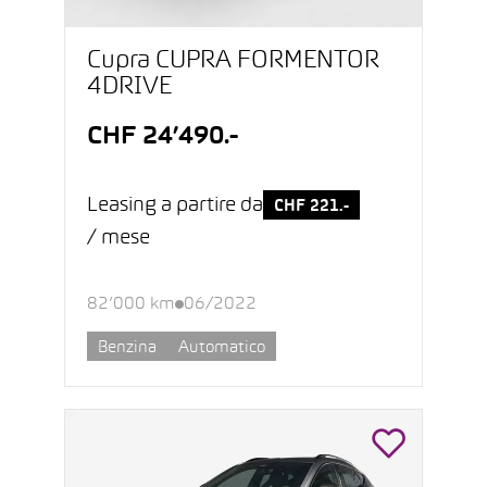
Cupra CUPRA FORMENTOR
4DRIVE
CHF 24’490.-
Leasing a partire da
CHF 221.-
/ mese
82’000 km
06/2022
Benzina
Automatico