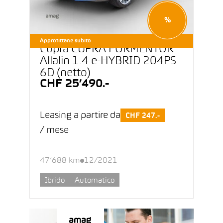
%
Approfittane subito
Cupra CUPRA FORMENTOR
Allalin 1.4 e-HYBRID 204PS
6D (netto)
CHF 25’490.-
Leasing a partire da
CHF 247.-
/ mese
47’688 km
12/2021
Ibrido
Automatico