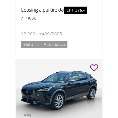
Leasing a partire da
CHF 375.-
/ mese
18’900 km
09/2025
Elettrico
Automatico