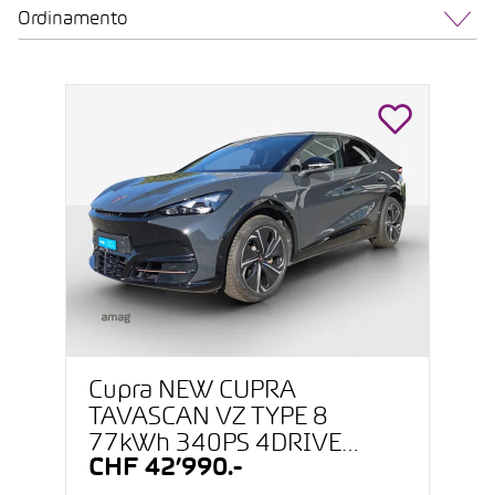
Ordinamento
Cupra NEW CUPRA
TAVASCAN VZ TYPE 8
77kWh 340PS 4DRIVE
CHF 42’990.-
(netto)