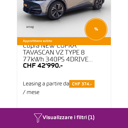
%
Approfittane subito
Cupra NEW CUPRA
TAVASCAN VZ TYPE 8
77kWh 340PS 4DRIVE
CHF 42’990.-
(netto)
Leasing a partire da
CHF 374.-
/ mese
18’300 km
11/2025
Visualizzare i filtri (1)
Elettrico
Automatico