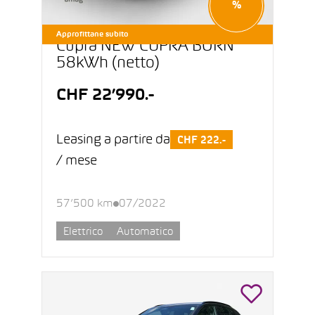
%
Approfittane subito
Cupra NEW CUPRA BORN
58kWh (netto)
CHF 22’990.-
Leasing a partire da
CHF 222.-
/ mese
57’500 km
07/2022
Elettrico
Automatico