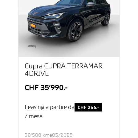
Cupra CUPRA TERRAMAR
4DRIVE
CHF 35’990.-
Leasing a partire da
CHF 256.-
/ mese
38’500 km
05/2025