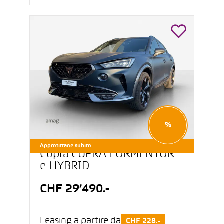
%
Approfittane subito
Cupra CUPRA FORMENTOR
e-HYBRID
CHF 29’490.-
Leasing a partire da
CHF 228.-