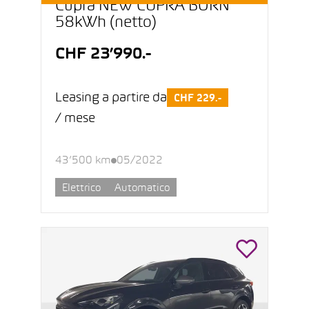
Cupra NEW CUPRA BORN
58kWh (netto)
CHF 23’990.-
Leasing a partire da
CHF 229.-
/ mese
43’500 km
05/2022
Elettrico
Automatico