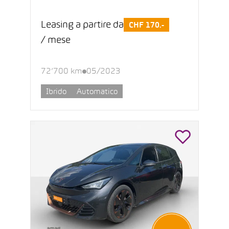
Leasing a partire da
CHF 170.-
/ mese
72’700 km
05/2023
Ibrido
Automatico