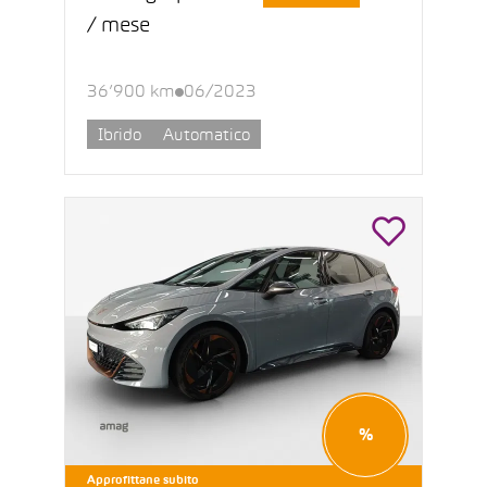
/ mese
36’900 km
06/2023
Ibrido
Automatico
%
Approfittane subito