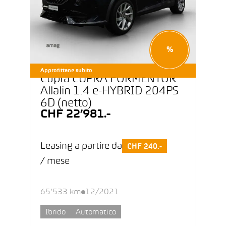
%
Approfittane subito
Cupra CUPRA FORMENTOR
Allalin 1.4 e-HYBRID 204PS
6D (netto)
CHF 22’981.-
Leasing a partire da
CHF 240.-
/ mese
65’533 km
12/2021
Ibrido
Automatico