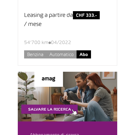
Leasing a partire da
CHF 333.-
/ mese
54’700 km
04/2022
Benzina
Automatico
Abo