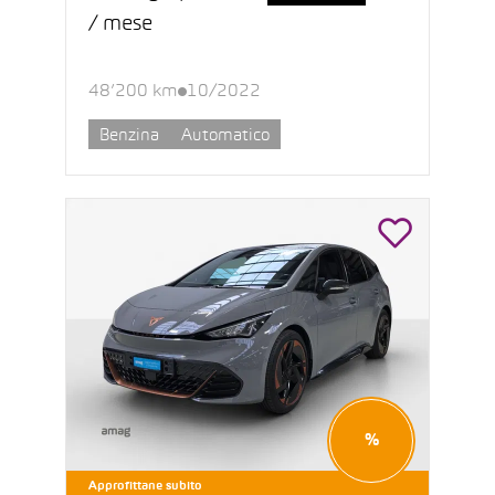
/ mese
48’200 km
10/2022
Benzina
Automatico
%
Approfittane subito