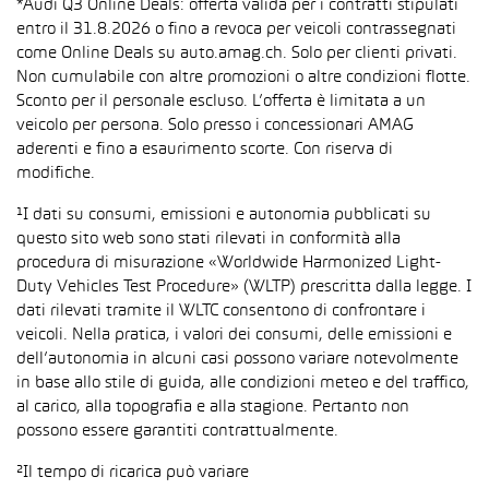
*Audi Q3 Online Deals: offerta valida per i contratti stipulati
entro il 31.8.2026 o fino a revoca per veicoli contrassegnati
come Online Deals su auto.amag.ch. Solo per clienti privati.
Non cumulabile con altre promozioni o altre condizioni flotte.
Sconto per il personale escluso. L’offerta è limitata a un
veicolo per persona. Solo presso i concessionari AMAG
aderenti e fino a esaurimento scorte. Con riserva di
modifiche.
¹I dati su consumi, emissioni e autonomia pubblicati su
questo sito web sono stati rilevati in conformità alla
procedura di misurazione «Worldwide Harmonized Light-
Duty Vehicles Test Procedure» (WLTP) prescritta dalla legge. I
dati rilevati tramite il WLTC consentono di confrontare i
veicoli. Nella pratica, i valori dei consumi, delle emissioni e
dell’autonomia in alcuni casi possono variare notevolmente
in base allo stile di guida, alle condizioni meteo e del traffico,
al carico, alla topografia e alla stagione. Pertanto non
possono essere garantiti contrattualmente.
²Il tempo di ricarica può variare