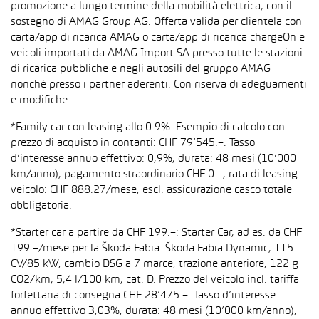
promozione a lungo termine della mobilità elettrica, con il
sostegno di AMAG Group AG. Offerta valida per clientela con
carta/app di ricarica AMAG o carta/app di ricarica chargeOn e
veicoli importati da AMAG Import SA presso tutte le stazioni
di ricarica pubbliche e negli autosili del gruppo AMAG
nonché presso i partner aderenti. Con riserva di adeguamenti
e modifiche.
*Family car con leasing allo 0.9%: Esempio di calcolo con
prezzo di acquisto in contanti: CHF 79’545.–. Tasso
d’interesse annuo effettivo: 0,9%, durata: 48 mesi (10’000
km/anno), pagamento straordinario CHF 0.–, rata di leasing
veicolo: CHF 888.27/mese, escl. assicurazione casco totale
obbligatoria.
*Starter car a partire da CHF 199.–: Starter Car, ad es. da CHF
199.–/mese per la Škoda Fabia: Škoda Fabia Dynamic, 115
CV/85 kW, cambio DSG a 7 marce, trazione anteriore, 122 g
CO2/km, 5,4 l/100 km, cat. D. Prezzo del veicolo incl. tariffa
forfettaria di consegna CHF 28’475.–. Tasso d’interesse
annuo effettivo 3,03%, durata: 48 mesi (10’000 km/anno),