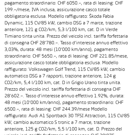
pagamento straordinario: CHF 6050.–, rata di leasing: CHF
199.–/mese, IVA inclusa, assicurazione casco totale
obbligatoria esclusa. Modello raffigurato: Škoda Fabia
Dynamic, 115 CV/85 kW, cambio DSG a 7 marce, trazione
anteriore, 121 g CO2/km, 5,3 l/100 km, cat. D in Verde
Timiano tinta unita. Prezzo del veicolo incl. tariffa forfettaria
di consegna CHF 28’780.–. Tasso d’interesse annuo effettivo
3,03%, durata: 48 mesi (10’000 km/anno), pagamento
straordinario: CHF 5650.–, rata di leasing: CHF 221.85/mese,
assicurazione casco totale obbligatoria esclusa. Modello
raffigurato: Volkswagen Golf Trend, 115 CV/85 kW, cambio
automatico DSG a 7 rapporti, trazione anteriore, 124 g
CO2/km, 5,4 l/100 km, cat. D in Grigio Urano tinta unita.
Prezzo del veicolo incl. tariffa forfettaria di consegna CHF
28’602.–. Tasso d’interesse annuo effettivo 1.92%, durata:
48 mesi (10’000 km/anno), pagamento straordinario: CHF
6500.–, rata di leasing: CHF 244.39/mese Modello
raffigurato: Audi A1 Sportback 30 TFSI Attraction, 115 CV/85
kW, cambio automatico S tronic a 7 marce, trazione
anteriore, 125 g CO2/km, 5,5 l/100 km, cat. D. Prezzo del