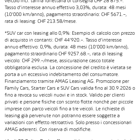
veicolo incl. tariffa forfettaria di consegna CHF 28’875.–.
Tasso d’interesse annuo effettivo 3,03%, durata: 48 mesi
(10’000 km/anno), pagamento straordinario: CHF 5671.–,
rata di leasing: CHF 213.58/mese.
*SUV car con leasing allo 0,9%: Esempio di calcolo con prezzo
di acquisto in contanti: CHF 44’920.–. Tasso d’interesse
annuo effettivo: 0,9%, durata: 48 mesi (10’000 km/anno),
pagamento straordinario CHF 9257.68.–, rata di leasing
veicolo: CHF 299.–/mese, assicurazione casco totale
obbligatoria esclusa. La concessione del credito è vietata se
porta a un eccessivo indebitamento del consumatore.
Finanziamento tramite AMAG Leasing AG. Promozione per
Family Cars, Starter Cars e SUV Cars valida fino al 30.9.2026 o
fino a revoca su veicoli nuovi e in stock. Valido per clienti
privati e persone fisiche con sconto flotte nonché per piccole
imprese con parco veicoli fino a tre veicoli. Le richieste di
leasing già pervenute non potranno essere soggette a
variazioni con effetto retroattivo. Solo presso i concessionari
AMAG aderenti. Con riserva di modifiche.