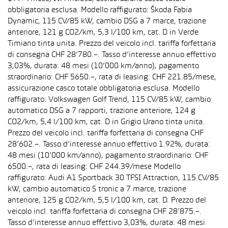
obbligatoria esclusa. Modello raffigurato: Škoda Fabia
Dynamic, 115 CV/85 kW, cambio DSG a 7 marce, trazione
anteriore, 121 g CO2/km, 5,3 l/100 km, cat. D in Verde
Timiano tinta unita. Prezzo del veicolo incl. tariffa forfettaria
di consegna CHF 28’780.–. Tasso d’interesse annuo effettivo
3,03%, durata: 48 mesi (10’000 km/anno), pagamento
straordinario: CHF 5650.–, rata di leasing: CHF 221.85/mese,
assicurazione casco totale obbligatoria esclusa. Modello
raffigurato: Volkswagen Golf Trend, 115 CV/85 kW, cambio
automatico DSG a 7 rapporti, trazione anteriore, 124 g
CO2/km, 5,4 l/100 km, cat. D in Grigio Urano tinta unita.
Prezzo del veicolo incl. tariffa forfettaria di consegna CHF
28’602.–. Tasso d’interesse annuo effettivo 1.92%, durata:
48 mesi (10’000 km/anno), pagamento straordinario: CHF
6500.–, rata di leasing: CHF 244.39/mese Modello
raffigurato: Audi A1 Sportback 30 TFSI Attraction, 115 CV/85
kW, cambio automatico S tronic a 7 marce, trazione
anteriore, 125 g CO2/km, 5,5 l/100 km, cat. D. Prezzo del
veicolo incl. tariffa forfettaria di consegna CHF 28’875.–.
Tasso d’interesse annuo effettivo 3,03%, durata: 48 mesi