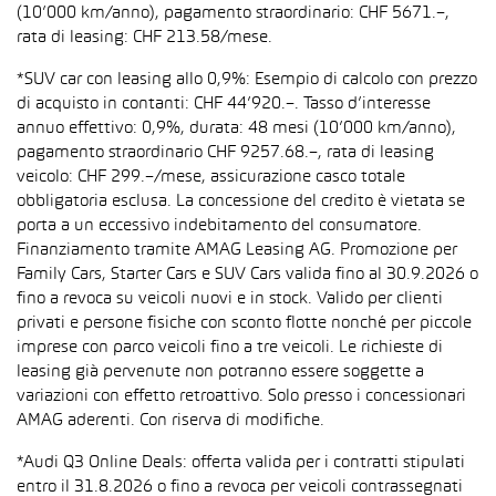
(10’000 km/anno), pagamento straordinario: CHF 5671.–,
rata di leasing: CHF 213.58/mese.
*SUV car con leasing allo 0,9%: Esempio di calcolo con prezzo
di acquisto in contanti: CHF 44’920.–. Tasso d’interesse
annuo effettivo: 0,9%, durata: 48 mesi (10’000 km/anno),
pagamento straordinario CHF 9257.68.–, rata di leasing
veicolo: CHF 299.–/mese, assicurazione casco totale
obbligatoria esclusa. La concessione del credito è vietata se
porta a un eccessivo indebitamento del consumatore.
Finanziamento tramite AMAG Leasing AG. Promozione per
Family Cars, Starter Cars e SUV Cars valida fino al 30.9.2026 o
fino a revoca su veicoli nuovi e in stock. Valido per clienti
privati e persone fisiche con sconto flotte nonché per piccole
imprese con parco veicoli fino a tre veicoli. Le richieste di
leasing già pervenute non potranno essere soggette a
variazioni con effetto retroattivo. Solo presso i concessionari
AMAG aderenti. Con riserva di modifiche.
*Audi Q3 Online Deals: offerta valida per i contratti stipulati
entro il 31.8.2026 o fino a revoca per veicoli contrassegnati