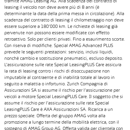
tramite AMAG Leasing AG. Alla scadenza del contratto di
leasing il veicolo non deve avere più di 8 anni (è
determinante la data della prima messa in circolazione). Alla
scadenza del contratto di leasing il chilometraggio non deve
essere superiore a 180’000 km. Le richieste di leasing già
pervenute non possono essere modificate con effetto
retroattivo. Solo per clienti privati. Fino a esaurimento scorte.
Con riserva di modifiche. Special AMAG Advanced PLUS
prevede le seguenti prestazioni: servizio, inclusi liquidi,
nonché cambio e sostituzione pneumatici, escluso deposito.
L’assicurazione sulle rate Special LeasingPLUS Care assicura
la rata di leasing contro i rischi di disoccupazione non
imputabile al contraente e di inabilità totale al lavoro in
seguito a malattia o infortunio. Zurich Compagnia di
Assicurazioni SA si assume il rischio per l’assicurazione per
veicoli a motore Special LeasingPLUS Care. Il soggetto che si
assume il rischio per l’assicurazione sulle rate Special
LeasingPLUS Care è AXA Assicurazioni SA. Ricarica a un
prezzo speciale: Offerta del gruppo AMAG volta alla
promozione a lungo termine della mobilità elettrica, con il
sostegno di AMAG Group AG. Offerta valida per clientela con