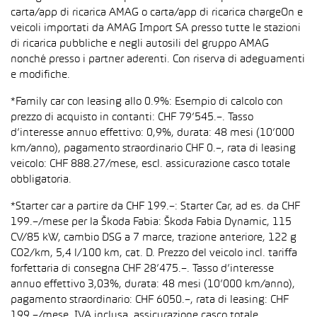
carta/app di ricarica AMAG o carta/app di ricarica chargeOn e
veicoli importati da AMAG Import SA presso tutte le stazioni
di ricarica pubbliche e negli autosili del gruppo AMAG
nonché presso i partner aderenti. Con riserva di adeguamenti
e modifiche.
*Family car con leasing allo 0.9%: Esempio di calcolo con
prezzo di acquisto in contanti: CHF 79’545.–. Tasso
d’interesse annuo effettivo: 0,9%, durata: 48 mesi (10’000
km/anno), pagamento straordinario CHF 0.–, rata di leasing
veicolo: CHF 888.27/mese, escl. assicurazione casco totale
obbligatoria.
*Starter car a partire da CHF 199.–: Starter Car, ad es. da CHF
199.–/mese per la Škoda Fabia: Škoda Fabia Dynamic, 115
CV/85 kW, cambio DSG a 7 marce, trazione anteriore, 122 g
CO2/km, 5,4 l/100 km, cat. D. Prezzo del veicolo incl. tariffa
forfettaria di consegna CHF 28’475.–. Tasso d’interesse
annuo effettivo 3,03%, durata: 48 mesi (10’000 km/anno),
pagamento straordinario: CHF 6050.–, rata di leasing: CHF
199.–/mese, IVA inclusa, assicurazione casco totale