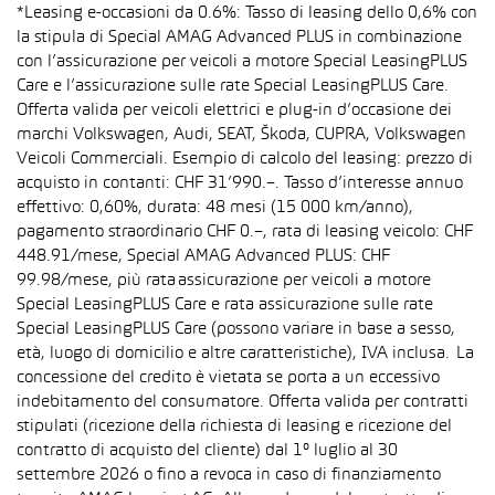
*Leasing e-occasioni da 0.6%: Tasso di leasing dello 0,6% con
la stipula di Special AMAG Advanced PLUS in combinazione
con l’assicurazione per veicoli a motore Special LeasingPLUS
Care e l’assicurazione sulle rate Special LeasingPLUS Care.
Offerta valida per veicoli elettrici e plug-in d’occasione dei
marchi Volkswagen, Audi, SEAT, Škoda, CUPRA, Volkswagen
Veicoli Commerciali. Esempio di calcolo del leasing: prezzo di
acquisto in contanti: CHF 31’990.–. Tasso d’interesse annuo
effettivo: 0,60%, durata: 48 mesi (15 000 km/anno),
pagamento straordinario CHF 0.–, rata di leasing veicolo: CHF
448.91/mese, Special AMAG Advanced PLUS: CHF
99.98/mese, più rata assicurazione per veicoli a motore
Special LeasingPLUS Care e rata assicurazione sulle rate
Special LeasingPLUS Care (possono variare in base a sesso,
età, luogo di domicilio e altre caratteristiche), IVA inclusa. La
concessione del credito è vietata se porta a un eccessivo
indebitamento del consumatore. Offerta valida per contratti
stipulati (ricezione della richiesta di leasing e ricezione del
contratto di acquisto del cliente) dal 1° luglio al 30
settembre 2026 o fino a revoca in caso di finanziamento