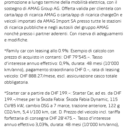
promozione a lungo termine della mobilità elettrica, con il
sostegno di AMAG Group AG. Offerta valida per clientela con
carta/app di ricarica AMAG o carta/app di ricarica chargeOn e
veicoli importati da AMAG Import SA presso tutte le stazioni
di ricarica pubbliche e negli autosili del gruppo AMAG
nonché presso i partner aderenti. Con riserva di adeguamenti
e modifiche.
*Family car con leasing allo 0.9%: Esempio di calcolo con
prezzo di acquisto in contanti: CHF 79’545.–. Tasso
d’interesse annuo effettivo: 0,9%, durata: 48 mesi (10’000
km/anno), pagamento straordinario CHF 0.–, rata di leasing
veicolo: CHF 888.27/mese, escl. assicurazione casco totale
obbligatoria.
*Starter car a partire da CHF 199.–: Starter Car, ad es. da CHF
199.–/mese per la Škoda Fabia: Škoda Fabia Dynamic, 115
CV/85 kW, cambio DSG a 7 marce, trazione anteriore, 122 g
CO2/km, 5,4 l/100 km, cat. D. Prezzo del veicolo incl. tariffa
forfettaria di consegna CHF 28’475.–. Tasso d’interesse
annuo effettivo 3,03%, durata: 48 mesi (10’000 km/anno),