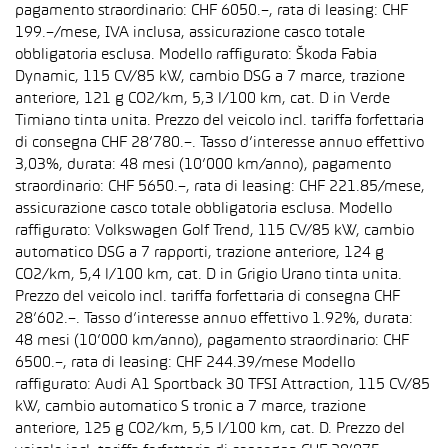
pagamento straordinario: CHF 6050.–, rata di leasing: CHF
199.–/mese, IVA inclusa, assicurazione casco totale
obbligatoria esclusa. Modello raffigurato: Škoda Fabia
Dynamic, 115 CV/85 kW, cambio DSG a 7 marce, trazione
anteriore, 121 g CO2/km, 5,3 l/100 km, cat. D in Verde
Timiano tinta unita. Prezzo del veicolo incl. tariffa forfettaria
di consegna CHF 28’780.–. Tasso d’interesse annuo effettivo
3,03%, durata: 48 mesi (10’000 km/anno), pagamento
straordinario: CHF 5650.–, rata di leasing: CHF 221.85/mese,
assicurazione casco totale obbligatoria esclusa. Modello
raffigurato: Volkswagen Golf Trend, 115 CV/85 kW, cambio
automatico DSG a 7 rapporti, trazione anteriore, 124 g
CO2/km, 5,4 l/100 km, cat. D in Grigio Urano tinta unita.
Prezzo del veicolo incl. tariffa forfettaria di consegna CHF
28’602.–. Tasso d’interesse annuo effettivo 1.92%, durata:
48 mesi (10’000 km/anno), pagamento straordinario: CHF
6500.–, rata di leasing: CHF 244.39/mese Modello
raffigurato: Audi A1 Sportback 30 TFSI Attraction, 115 CV/85
kW, cambio automatico S tronic a 7 marce, trazione
anteriore, 125 g CO2/km, 5,5 l/100 km, cat. D. Prezzo del