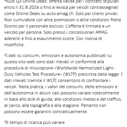
*Audi Q3 Online Deals: offerta valida per i contratti stipulati
entro il 31.8.2026 o fino a revoca per veicoli contrassegnati
come Online Deals su auto.amag.ch. Solo per clienti privati.
Non cumulabile con altre promozioni o altre condizioni flotte.
Sconto per il personale escluso. L’offerta è limitata a un
veicolo per persona. Solo presso i concessionari AMAG
aderenti e fino a esaurimento scorte. Con riserva di
modifiche.
¹I dati su consumi, emissioni e autonomia pubblicati su
questo sito web sono stati rilevati in conformità alla
procedura di misurazione «Worldwide Harmonized Light-
Duty Vehicles Test Procedure» (WLTP) prescritta dalla legge. I
dati rilevati tramite il WLTC consentono di confrontare i
veicoli. Nella pratica, i valori dei consumi, delle emissioni e
dell’autonomia in alcuni casi possono variare notevolmente
in base allo stile di guida, alle condizioni meteo e del traffico,
al carico, alla topografia e alla stagione. Pertanto non
possono essere garantiti contrattualmente.
²Il tempo di ricarica può variare