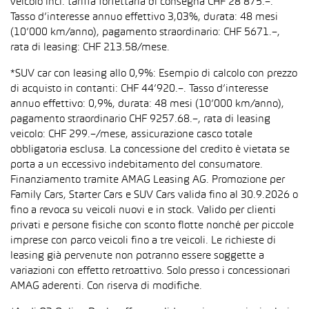
veicolo incl. tariffa forfettaria di consegna CHF 28’875.–.
Tasso d’interesse annuo effettivo 3,03%, durata: 48 mesi
(10’000 km/anno), pagamento straordinario: CHF 5671.–,
rata di leasing: CHF 213.58/mese.
*SUV car con leasing allo 0,9%: Esempio di calcolo con prezzo
di acquisto in contanti: CHF 44’920.–. Tasso d’interesse
annuo effettivo: 0,9%, durata: 48 mesi (10’000 km/anno),
pagamento straordinario CHF 9257.68.–, rata di leasing
veicolo: CHF 299.–/mese, assicurazione casco totale
obbligatoria esclusa. La concessione del credito è vietata se
porta a un eccessivo indebitamento del consumatore.
Finanziamento tramite AMAG Leasing AG. Promozione per
Family Cars, Starter Cars e SUV Cars valida fino al 30.9.2026 o
fino a revoca su veicoli nuovi e in stock. Valido per clienti
privati e persone fisiche con sconto flotte nonché per piccole
imprese con parco veicoli fino a tre veicoli. Le richieste di
leasing già pervenute non potranno essere soggette a
variazioni con effetto retroattivo. Solo presso i concessionari
AMAG aderenti. Con riserva di modifiche.