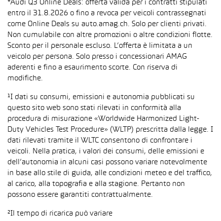
*Audi Q3 Online Deals: offerta valida per i contratti stipulati
entro il 31.8.2026 o fino a revoca per veicoli contrassegnati
come Online Deals su auto.amag.ch. Solo per clienti privati.
Non cumulabile con altre promozioni o altre condizioni flotte.
Sconto per il personale escluso. L’offerta è limitata a un
veicolo per persona. Solo presso i concessionari AMAG
aderenti e fino a esaurimento scorte. Con riserva di
modifiche.
¹I dati su consumi, emissioni e autonomia pubblicati su
questo sito web sono stati rilevati in conformità alla
procedura di misurazione «Worldwide Harmonized Light-
Duty Vehicles Test Procedure» (WLTP) prescritta dalla legge. I
dati rilevati tramite il WLTC consentono di confrontare i
veicoli. Nella pratica, i valori dei consumi, delle emissioni e
dell’autonomia in alcuni casi possono variare notevolmente
in base allo stile di guida, alle condizioni meteo e del traffico,
al carico, alla topografia e alla stagione. Pertanto non
possono essere garantiti contrattualmente.
²Il tempo di ricarica può variare