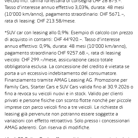
veicolo incl. tariffa forfettaria di consegna CHF 28’875.–.
Tasso d’interesse annuo effettivo 3,03%, durata: 48 mesi
(10’000 km/anno), pagamento straordinario: CHF 5671.–,
rata di leasing: CHF 213.58/mese.
*SUV car con leasing allo 0,9%: Esempio di calcolo con prezzo
di acquisto in contanti: CHF 44’920.–. Tasso d’interesse
annuo effettivo: 0,9%, durata: 48 mesi (10’000 km/anno),
pagamento straordinario CHF 9257.68.–, rata di leasing
veicolo: CHF 299.–/mese, assicurazione casco totale
obbligatoria esclusa. La concessione del credito è vietata se
porta a un eccessivo indebitamento del consumatore.
Finanziamento tramite AMAG Leasing AG. Promozione per
Family Cars, Starter Cars e SUV Cars valida fino al 30.9.2026 o
fino a revoca su veicoli nuovi e in stock. Valido per clienti
privati e persone fisiche con sconto flotte nonché per piccole
imprese con parco veicoli fino a tre veicoli. Le richieste di
leasing già pervenute non potranno essere soggette a
variazioni con effetto retroattivo. Solo presso i concessionari
AMAG aderenti. Con riserva di modifiche.