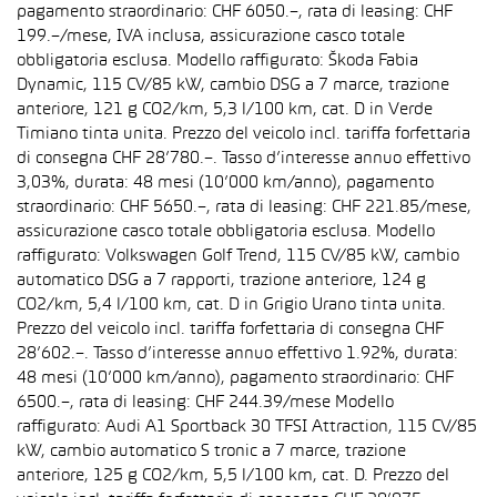
pagamento straordinario: CHF 6050.–, rata di leasing: CHF
199.–/mese, IVA inclusa, assicurazione casco totale
obbligatoria esclusa. Modello raffigurato: Škoda Fabia
Dynamic, 115 CV/85 kW, cambio DSG a 7 marce, trazione
anteriore, 121 g CO2/km, 5,3 l/100 km, cat. D in Verde
Timiano tinta unita. Prezzo del veicolo incl. tariffa forfettaria
di consegna CHF 28’780.–. Tasso d’interesse annuo effettivo
3,03%, durata: 48 mesi (10’000 km/anno), pagamento
straordinario: CHF 5650.–, rata di leasing: CHF 221.85/mese,
assicurazione casco totale obbligatoria esclusa. Modello
raffigurato: Volkswagen Golf Trend, 115 CV/85 kW, cambio
automatico DSG a 7 rapporti, trazione anteriore, 124 g
CO2/km, 5,4 l/100 km, cat. D in Grigio Urano tinta unita.
Prezzo del veicolo incl. tariffa forfettaria di consegna CHF
28’602.–. Tasso d’interesse annuo effettivo 1.92%, durata:
48 mesi (10’000 km/anno), pagamento straordinario: CHF
6500.–, rata di leasing: CHF 244.39/mese Modello
raffigurato: Audi A1 Sportback 30 TFSI Attraction, 115 CV/85
kW, cambio automatico S tronic a 7 marce, trazione
anteriore, 125 g CO2/km, 5,5 l/100 km, cat. D. Prezzo del