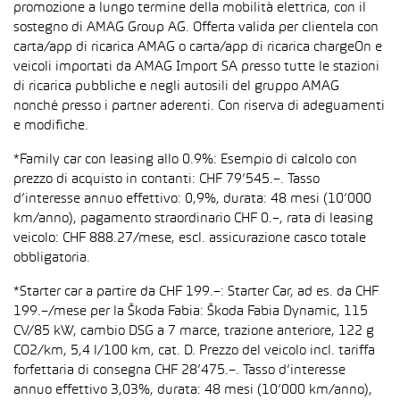
promozione a lungo termine della mobilità elettrica, con il
sostegno di AMAG Group AG. Offerta valida per clientela con
carta/app di ricarica AMAG o carta/app di ricarica chargeOn e
veicoli importati da AMAG Import SA presso tutte le stazioni
di ricarica pubbliche e negli autosili del gruppo AMAG
nonché presso i partner aderenti. Con riserva di adeguamenti
e modifiche.
*Family car con leasing allo 0.9%: Esempio di calcolo con
prezzo di acquisto in contanti: CHF 79’545.–. Tasso
d’interesse annuo effettivo: 0,9%, durata: 48 mesi (10’000
km/anno), pagamento straordinario CHF 0.–, rata di leasing
veicolo: CHF 888.27/mese, escl. assicurazione casco totale
obbligatoria.
*Starter car a partire da CHF 199.–: Starter Car, ad es. da CHF
199.–/mese per la Škoda Fabia: Škoda Fabia Dynamic, 115
CV/85 kW, cambio DSG a 7 marce, trazione anteriore, 122 g
CO2/km, 5,4 l/100 km, cat. D. Prezzo del veicolo incl. tariffa
forfettaria di consegna CHF 28’475.–. Tasso d’interesse
annuo effettivo 3,03%, durata: 48 mesi (10’000 km/anno),