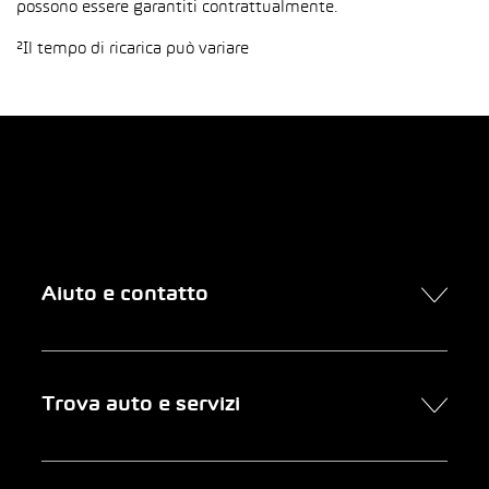
possono essere garantiti contrattualmente.
²Il tempo di ricarica può variare
Aiuto e contatto
Contatto
Trova auto e servizi
Presa d’appuntamento online
FAQ Acquisto di un’auto online
Trova auto