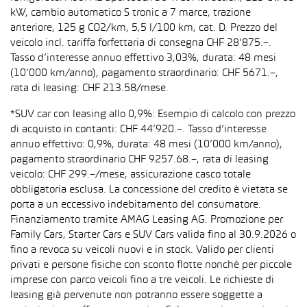
kW, cambio automatico S tronic a 7 marce, trazione
anteriore, 125 g CO2/km, 5,5 l/100 km, cat. D. Prezzo del
veicolo incl. tariffa forfettaria di consegna CHF 28’875.–.
Tasso d’interesse annuo effettivo 3,03%, durata: 48 mesi
(10’000 km/anno), pagamento straordinario: CHF 5671.–,
rata di leasing: CHF 213.58/mese.
*SUV car con leasing allo 0,9%: Esempio di calcolo con prezzo
di acquisto in contanti: CHF 44’920.–. Tasso d’interesse
annuo effettivo: 0,9%, durata: 48 mesi (10’000 km/anno),
pagamento straordinario CHF 9257.68.–, rata di leasing
veicolo: CHF 299.–/mese, assicurazione casco totale
obbligatoria esclusa. La concessione del credito è vietata se
porta a un eccessivo indebitamento del consumatore.
Finanziamento tramite AMAG Leasing AG. Promozione per
Family Cars, Starter Cars e SUV Cars valida fino al 30.9.2026 o
fino a revoca su veicoli nuovi e in stock. Valido per clienti
privati e persone fisiche con sconto flotte nonché per piccole
imprese con parco veicoli fino a tre veicoli. Le richieste di
leasing già pervenute non potranno essere soggette a