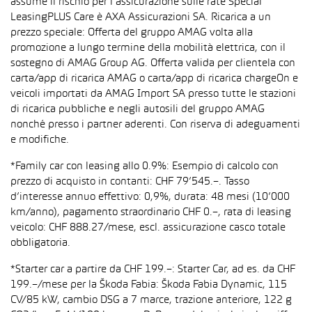
assume il rischio per l’assicurazione sulle rate Special
LeasingPLUS Care è AXA Assicurazioni SA. Ricarica a un
prezzo speciale: Offerta del gruppo AMAG volta alla
promozione a lungo termine della mobilità elettrica, con il
sostegno di AMAG Group AG. Offerta valida per clientela con
carta/app di ricarica AMAG o carta/app di ricarica chargeOn e
veicoli importati da AMAG Import SA presso tutte le stazioni
di ricarica pubbliche e negli autosili del gruppo AMAG
nonché presso i partner aderenti. Con riserva di adeguamenti
e modifiche.
*Family car con leasing allo 0.9%: Esempio di calcolo con
prezzo di acquisto in contanti: CHF 79’545.–. Tasso
d’interesse annuo effettivo: 0,9%, durata: 48 mesi (10’000
km/anno), pagamento straordinario CHF 0.–, rata di leasing
veicolo: CHF 888.27/mese, escl. assicurazione casco totale
obbligatoria.
*Starter car a partire da CHF 199.–: Starter Car, ad es. da CHF
199.–/mese per la Škoda Fabia: Škoda Fabia Dynamic, 115
CV/85 kW, cambio DSG a 7 marce, trazione anteriore, 122 g