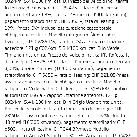
CO2/km, 5,4 l/100 km, cat. D. Prezzo del veicolo incl. tariffa
forfettaria di consegna CHF 28’475.–. Tasso d’interesse
annuo effettivo 3,03%, durata: 48 mesi (10’000 km/anno),
pagamento straordinario: CHF 6050.–, rata di leasing: CHF
199.–/mese, IVA inclusa, assicurazione casco totale
obbligatoria esclusa. Modello raffigurato: Škoda Fabia
Dynamic, 115 CV/85 kW, cambio DSG a 7 marce, trazione
anteriore, 121 g CO2/km, 5,3 l/100 km, cat. D in Verde
Timiano tinta unita. Prezzo del veicolo incl. tariffa forfettaria
di consegna CHF 28’780.–. Tasso d’interesse annuo effettivo
3,03%, durata: 48 mesi (10’000 km/anno), pagamento
straordinario: CHF 5650.–, rata di leasing: CHF 221.85/mese,
assicurazione casco totale obbligatoria esclusa. Modello
raffigurato: Volkswagen Golf Trend, 115 CV/85 kW, cambio
automatico DSG a 7 rapporti, trazione anteriore, 124 g
CO2/km, 5,4 l/100 km, cat. D in Grigio Urano tinta unita.
Prezzo del veicolo incl. tariffa forfettaria di consegna CHF
28’602.–. Tasso d’interesse annuo effettivo 1.92%, durata:
48 mesi (10’000 km/anno), pagamento straordinario: CHF
6500.–, rata di leasing: CHF 244.39/mese Modello
raffigurato: Audi A1 Sportback 30 TFSI Attraction, 115 CV/85