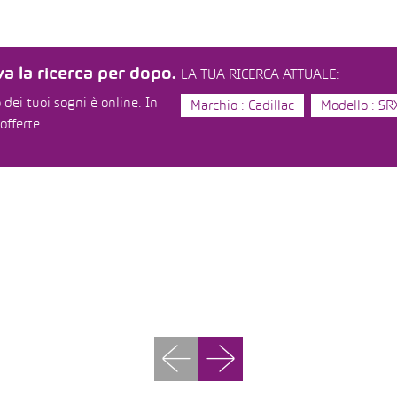
a la ricerca per dopo.
LA TUA RICERCA ATTUALE:
dei tuoi sogni è online. In
Marchio : Cadillac
Modello : SR
offerte.