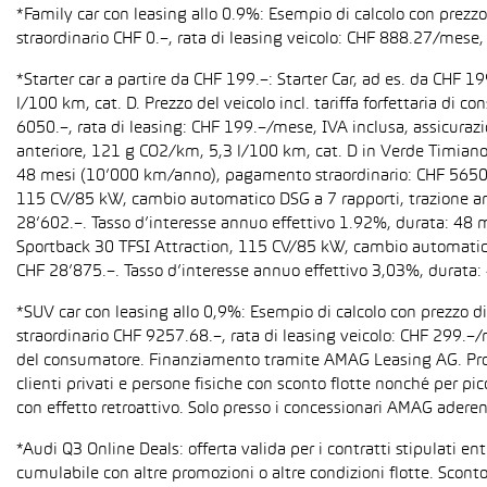
*Family car con leasing allo 0.9%: Esempio di calcolo con prez
straordinario CHF 0.–, rata di leasing veicolo: CHF 888.27/mese, 
*Starter car a partire da CHF 199.–: Starter Car, ad es. da CH
l/100 km, cat. D. Prezzo del veicolo incl. tariffa forfettaria 
6050.–, rata di leasing: CHF 199.–/mese, IVA inclusa, assicura
anteriore, 121 g CO2/km, 5,3 l/100 km, cat. D in Verde Timiano t
48 mesi (10’000 km/anno), pagamento straordinario: CHF 5650.–,
115 CV/85 kW, cambio automatico DSG a 7 rapporti, trazione anter
28’602.–. Tasso d’interesse annuo effettivo 1.92%, durata: 48
Sportback 30 TFSI Attraction, 115 CV/85 kW, cambio automatico S 
CHF 28’875.–. Tasso d’interesse annuo effettivo 3,03%, durata
*SUV car con leasing allo 0,9%: Esempio di calcolo con prezzo 
straordinario CHF 9257.68.–, rata di leasing veicolo: CHF 299.–
del consumatore. Finanziamento tramite AMAG Leasing AG. Promozi
clienti privati e persone fisiche con sconto flotte nonché per pi
con effetto retroattivo. Solo presso i concessionari AMAG aderent
*Audi Q3 Online Deals: offerta valida per i contratti stipulati e
cumulabile con altre promozioni o altre condizioni flotte. Sconto