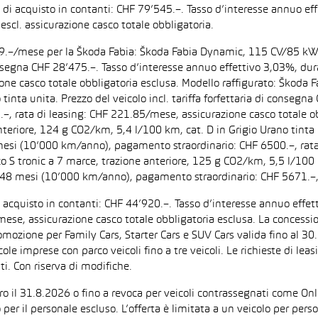
zo di acquisto in contanti: CHF 79’545.–. Tasso d’interesse annuo
escl. assicurazione casco totale obbligatoria.
F 199.–/mese per la Škoda Fabia: Škoda Fabia Dynamic, 115 CV/85 k
di consegna CHF 28’475.–. Tasso d’interesse annuo effettivo 3,03%,
zione casco totale obbligatoria esclusa. Modello raffigurato: Ško
inta unita. Prezzo del veicolo incl. tariffa forfettaria di consegn
 rata di leasing: CHF 221.85/mese, assicurazione casco totale obb
iore, 124 g CO2/km, 5,4 l/100 km, cat. D in Grigio Urano tinta uni
 mesi (10’000 km/anno), pagamento straordinario: CHF 6500.–, rata
tronic a 7 marce, trazione anteriore, 125 g CO2/km, 5,5 l/100 km, 
: 48 mesi (10’000 km/anno), pagamento straordinario: CHF 5671.–,
di acquisto in contanti: CHF 44’920.–. Tasso d’interesse annuo ef
/mese, assicurazione casco totale obbligatoria esclusa. La concessi
one per Family Cars, Starter Cars e SUV Cars valida fino al 30.9.
ccole imprese con parco veicoli fino a tre veicoli. Le richieste di l
i. Con riserva di modifiche.
ntro il 31.8.2026 o fino a revoca per veicoli contrassegnati come On
 per il personale escluso. L’offerta è limitata a un veicolo per per