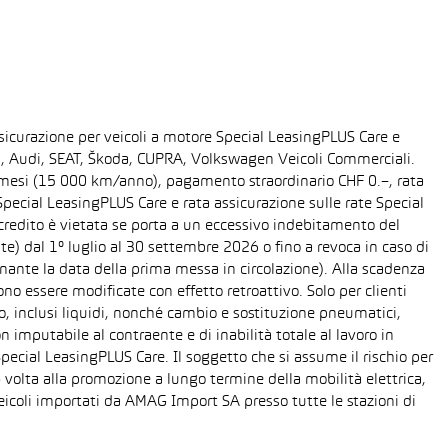
sicurazione per veicoli a motore Special LeasingPLUS Care e
gen, Audi, SEAT, Škoda, CUPRA, Volkswagen Veicoli Commerciali.
48 mesi (15 000 km/anno), pagamento straordinario CHF 0.–, rata
ecial LeasingPLUS Care e rata assicurazione sulle rate Special
 credito è vietata se porta a un eccessivo indebitamento del
ente) dal 1° luglio al 30 settembre 2026 o fino a revoca in caso di
nante la data della prima messa in circolazione). Alla scadenza
o essere modificate con effetto retroattivo. Solo per clienti
o, inclusi liquidi, nonché cambio e sostituzione pneumatici,
n imputabile al contraente e di inabilità totale al lavoro in
Special LeasingPLUS Care. Il soggetto che si assume il rischio per
 volta alla promozione a lungo termine della mobilità elettrica,
eicoli importati da AMAG Import SA presso tutte le stazioni di