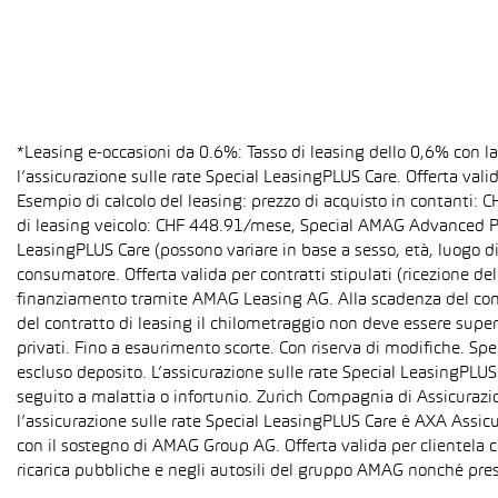
*Leasing e-occasioni da 0.6%: Tasso di leasing dello 0,6% con 
l’assicurazione sulle rate Special LeasingPLUS Care. Offerta val
Esempio di calcolo del leasing: prezzo di acquisto in contanti:
di leasing veicolo: CHF 448.91/mese, Special AMAG Advanced PLU
LeasingPLUS Care (possono variare in base a sesso, età, luogo di
consumatore. Offerta valida per contratti stipulati (ricezione del
finanziamento tramite AMAG Leasing AG. Alla scadenza del contra
del contratto di leasing il chilometraggio non deve essere super
privati. Fino a esaurimento scorte. Con riserva di modifiche. S
escluso deposito. L’assicurazione sulle rate Special LeasingPLUS C
seguito a malattia o infortunio. Zurich Compagnia di Assicurazion
l’assicurazione sulle rate Special LeasingPLUS Care è AXA Assicu
con il sostegno di AMAG Group AG. Offerta valida per clientela c
ricarica pubbliche e negli autosili del gruppo AMAG nonché pres