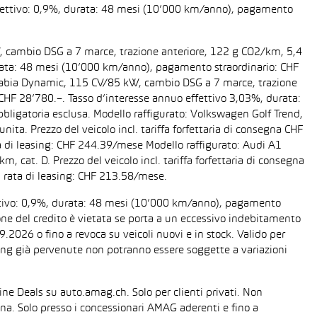
 effettivo: 0,9%, durata: 48 mesi (10’000 km/anno), pagamento
W, cambio DSG a 7 marce, trazione anteriore, 122 g CO2/km, 5,4
 durata: 48 mesi (10’000 km/anno), pagamento straordinario: CHF
da Fabia Dynamic, 115 CV/85 kW, cambio DSG a 7 marce, trazione
a CHF 28’780.–. Tasso d’interesse annuo effettivo 3,03%, durata:
ligatoria esclusa. Modello raffigurato: Volkswagen Golf Trend,
ta. Prezzo del veicolo incl. tariffa forfettaria di consegna CHF
 di leasing: CHF 244.39/mese Modello raffigurato: Audi A1
cat. D. Prezzo del veicolo incl. tariffa forfettaria di consegna
 rata di leasing: CHF 213.58/mese.
fettivo: 0,9%, durata: 48 mesi (10’000 km/anno), pagamento
one del credito è vietata se porta a un eccessivo indebitamento
2026 o fino a revoca su veicoli nuovi e in stock. Valido per
easing già pervenute non potranno essere soggette a variazioni
line Deals su auto.amag.ch. Solo per clienti privati. Non
sona. Solo presso i concessionari AMAG aderenti e fino a