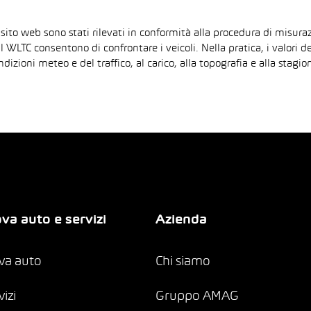
 sito web sono stati rilevati in conformità alla procedura di mis
il WLTC consentono di confrontare i veicoli. Nella pratica, i valori 
ndizioni meteo e del traffico, al carico, alla topografia e alla sta
va auto e servizi
Azienda
va auto
Chi siamo
vizi
Gruppo AMAG