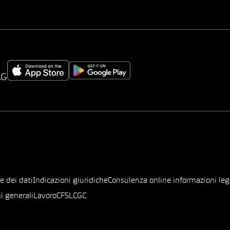
AG
e dei dati
Indicazioni giuridiche
Consulenza online informazioni leg
i generali
Lavoro
CFSL
CGC