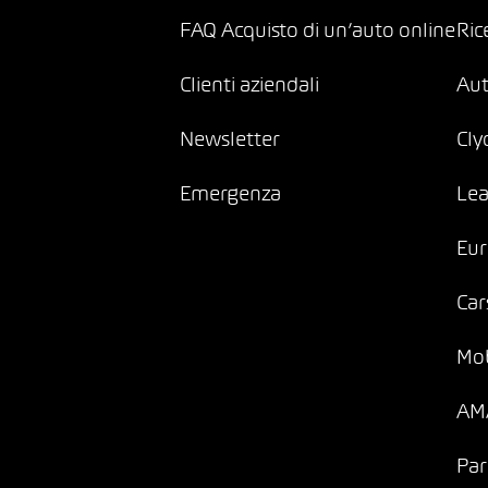
FAQ Acquisto di un’auto online
Ric
Clienti aziendali
Au
Newsletter
Cly
Emergenza
Lea
Eur
Car
Mob
AMA
Par