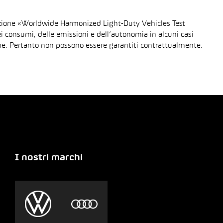
urazione «Worldwide Harmonized Light-Duty Vehicles Test
dei consumi, delle emissioni e dell’autonomia in alcuni casi
gione. Pertanto non possono essere garantiti contrattualmente.
I nostri marchi