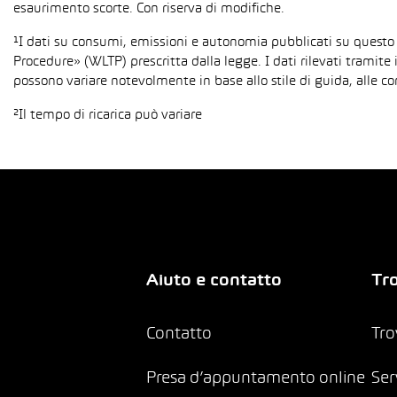
esaurimento scorte. Con riserva di modifiche.
¹I dati su consumi, emissioni e autonomia pubblicati su questo
Procedure» (WLTP) prescritta dalla legge. I dati rilevati tramite 
possono variare notevolmente in base allo stile di guida, alle co
²Il tempo di ricarica può variare
Aiuto e contatto
Tro
Contatto
Tro
Presa d’appuntamento online
Ser