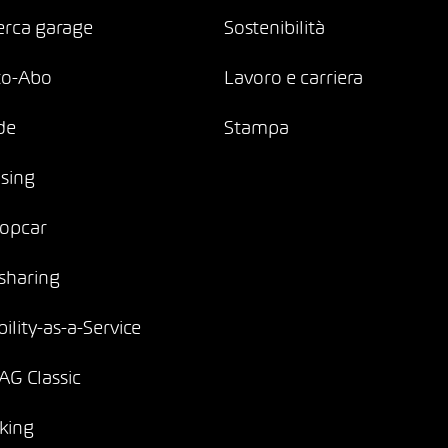
erca garage
Sostenibilità
to-Abo
Lavoro e carriera
de
Stampa
sing
opcar
sharing
ility-as-a-Service
G Classic
king