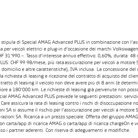
la stipula di Special AMAG Advanced PLUS in combinazione con l’as
ida per veicoli elettrici e plug-in d’occasione dei marchi Volkswa
 CHF 31’990.–. Tasso d’interesse annuo effettivo: 0,60%, durata: 
S: CHF 99.98/mese, più rata assicurazione per veicoli a motore Sp
 domicilio e altre caratteristiche), IVA inclusa. La concessione del
la richiesta di leasing e ricezione del contratto di acquisto del cli
tto di leasing il veicolo non deve avere più di 8 anni (è determi
iore a 180’000 km. Le richieste di leasing già pervenute non posson
pecial AMAG Advanced PLUS prevede le seguenti prestazioni: servizi
are assicura la rata di leasing contro i rischi di disoccupazione no
i SA si assume il rischio per l’assicurazione per veicoli a motore 
razioni SA. Ricarica a un prezzo speciale: Offerta del gruppo AMAG
on carta/app di ricarica AMAG o carta/app di ricarica chargeOn e v
so i partner aderenti. Con riserva di adeguamenti e modifiche.