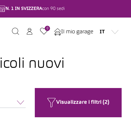
N. 1 IN SVIZZERA
con 90 sedi
0
Il mio garage
IT
icoli nuovi
Visualizzare i filtri (2)