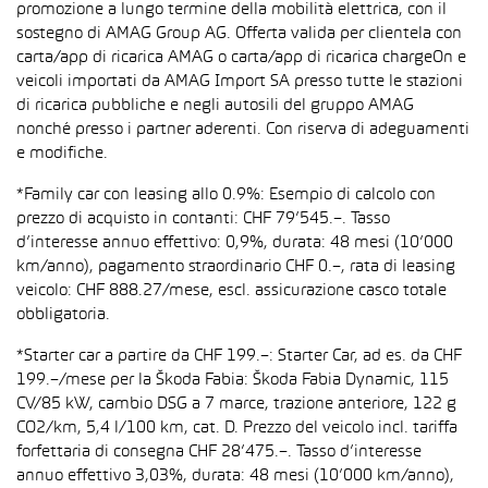
promozione a lungo termine della mobilità elettrica, con il
sostegno di AMAG Group AG. Offerta valida per clientela con
carta/app di ricarica AMAG o carta/app di ricarica chargeOn e
veicoli importati da AMAG Import SA presso tutte le stazioni
di ricarica pubbliche e negli autosili del gruppo AMAG
nonché presso i partner aderenti. Con riserva di adeguamenti
e modifiche.
*Family car con leasing allo 0.9%: Esempio di calcolo con
prezzo di acquisto in contanti: CHF 79’545.–. Tasso
d’interesse annuo effettivo: 0,9%, durata: 48 mesi (10’000
km/anno), pagamento straordinario CHF 0.–, rata di leasing
veicolo: CHF 888.27/mese, escl. assicurazione casco totale
obbligatoria.
*Starter car a partire da CHF 199.–: Starter Car, ad es. da CHF
199.–/mese per la Škoda Fabia: Škoda Fabia Dynamic, 115
CV/85 kW, cambio DSG a 7 marce, trazione anteriore, 122 g
CO2/km, 5,4 l/100 km, cat. D. Prezzo del veicolo incl. tariffa
forfettaria di consegna CHF 28’475.–. Tasso d’interesse
annuo effettivo 3,03%, durata: 48 mesi (10’000 km/anno),