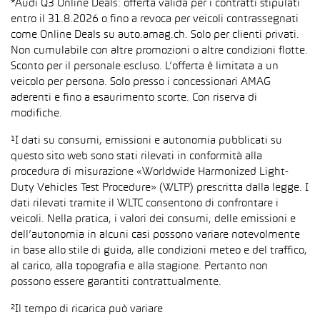
*Audi Q3 Online Deals: offerta valida per i contratti stipulati
entro il 31.8.2026 o fino a revoca per veicoli contrassegnati
come Online Deals su auto.amag.ch. Solo per clienti privati.
Non cumulabile con altre promozioni o altre condizioni flotte.
Sconto per il personale escluso. L’offerta è limitata a un
veicolo per persona. Solo presso i concessionari AMAG
aderenti e fino a esaurimento scorte. Con riserva di
modifiche.
¹I dati su consumi, emissioni e autonomia pubblicati su
questo sito web sono stati rilevati in conformità alla
procedura di misurazione «Worldwide Harmonized Light-
Duty Vehicles Test Procedure» (WLTP) prescritta dalla legge. I
dati rilevati tramite il WLTC consentono di confrontare i
veicoli. Nella pratica, i valori dei consumi, delle emissioni e
dell’autonomia in alcuni casi possono variare notevolmente
in base allo stile di guida, alle condizioni meteo e del traffico,
al carico, alla topografia e alla stagione. Pertanto non
possono essere garantiti contrattualmente.
²Il tempo di ricarica può variare