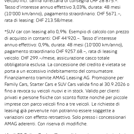
veicolo incl. tariffa forfettaria di consegna CHF 28’875.–.
Tasso d’interesse annuo effettivo 3,03%, durata: 48 mesi
(10’000 km/anno), pagamento straordinario: CHF 5671.–,
rata di leasing: CHF 213.58/mese.
*SUV car con leasing allo 0,9%: Esempio di calcolo con prezzo
di acquisto in contanti: CHF 44’920.–. Tasso d’interesse
annuo effettivo: 0,9%, durata: 48 mesi (10’000 km/anno),
pagamento straordinario CHF 9257.68.–, rata di leasing
veicolo: CHF 299.–/mese, assicurazione casco totale
obbligatoria esclusa. La concessione del credito è vietata se
porta a un eccessivo indebitamento del consumatore.
Finanziamento tramite AMAG Leasing AG. Promozione per
Family Cars, Starter Cars e SUV Cars valida fino al 30.9.2026 o
fino a revoca su veicoli nuovi e in stock. Valido per clienti
privati e persone fisiche con sconto flotte nonché per piccole
imprese con parco veicoli fino a tre veicoli. Le richieste di
leasing già pervenute non potranno essere soggette a
variazioni con effetto retroattivo. Solo presso i concessionari
AMAG aderenti. Con riserva di modifiche.