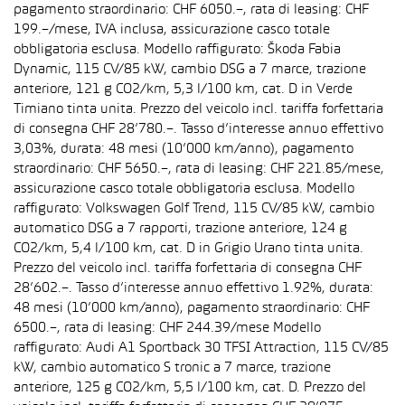
pagamento straordinario: CHF 6050.–, rata di leasing: CHF
199.–/mese, IVA inclusa, assicurazione casco totale
obbligatoria esclusa. Modello raffigurato: Škoda Fabia
Dynamic, 115 CV/85 kW, cambio DSG a 7 marce, trazione
anteriore, 121 g CO2/km, 5,3 l/100 km, cat. D in Verde
Timiano tinta unita. Prezzo del veicolo incl. tariffa forfettaria
di consegna CHF 28’780.–. Tasso d’interesse annuo effettivo
3,03%, durata: 48 mesi (10’000 km/anno), pagamento
straordinario: CHF 5650.–, rata di leasing: CHF 221.85/mese,
assicurazione casco totale obbligatoria esclusa. Modello
raffigurato: Volkswagen Golf Trend, 115 CV/85 kW, cambio
automatico DSG a 7 rapporti, trazione anteriore, 124 g
CO2/km, 5,4 l/100 km, cat. D in Grigio Urano tinta unita.
Prezzo del veicolo incl. tariffa forfettaria di consegna CHF
28’602.–. Tasso d’interesse annuo effettivo 1.92%, durata:
48 mesi (10’000 km/anno), pagamento straordinario: CHF
6500.–, rata di leasing: CHF 244.39/mese Modello
raffigurato: Audi A1 Sportback 30 TFSI Attraction, 115 CV/85
kW, cambio automatico S tronic a 7 marce, trazione
anteriore, 125 g CO2/km, 5,5 l/100 km, cat. D. Prezzo del