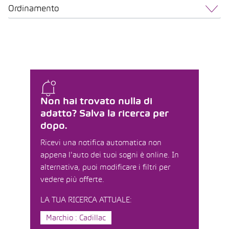
Ordinamento
Non hai trovato nulla di
adatto? Salva la ricerca per
dopo.
Ricevi una notifica automatica non
appena l'auto dei tuoi sogni è online. In
alternativa, puoi modificare i filtri per
vedere più offerte.
LA TUA RICERCA ATTUALE:
Marchio : Cadillac