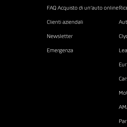
FAQ Acquisto di un’auto online
Ric
Clienti aziendali
Au
Newsletter
Cly
Emergenza
Lea
Eur
Car
Mob
AMA
Par