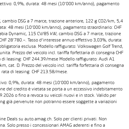
 effettivo: 0,9%, durata: 48 mesi (10’000 km/anno), pagamento
W, cambio DSG a 7 marce, trazione anteriore, 122 g CO2/km, 5,4
 durata: 48 mesi (10’000 km/anno), pagamento straordinario: CHF
da Fabia Dynamic, 115 CV/85 kW, cambio DSG a 7 marce, trazione
a CHF 28’780.–. Tasso d’interesse annuo effettivo 3,03%, durata:
ligatoria esclusa. Modello raffigurato: Volkswagen Golf Trend,
ta. Prezzo del veicolo incl. tariffa forfettaria di consegna CHF
 di leasing: CHF 244.39/mese Modello raffigurato: Audi A1
cat. D. Prezzo del veicolo incl. tariffa forfettaria di consegna
 rata di leasing: CHF 213.58/mese.
fettivo: 0,9%, durata: 48 mesi (10’000 km/anno), pagamento
one del credito è vietata se porta a un eccessivo indebitamento
2026 o fino a revoca su veicoli nuovi e in stock. Valido per
easing già pervenute non potranno essere soggette a variazioni
line Deals su auto.amag.ch. Solo per clienti privati. Non
sona. Solo presso i concessionari AMAG aderenti e fino a