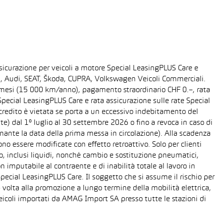
sicurazione per veicoli a motore Special LeasingPLUS Care e
gen, Audi, SEAT, Škoda, CUPRA, Volkswagen Veicoli Commerciali.
48 mesi (15 000 km/anno), pagamento straordinario CHF 0.–, rata
ecial LeasingPLUS Care e rata assicurazione sulle rate Special
 credito è vietata se porta a un eccessivo indebitamento del
ente) dal 1° luglio al 30 settembre 2026 o fino a revoca in caso di
nante la data della prima messa in circolazione). Alla scadenza
o essere modificate con effetto retroattivo. Solo per clienti
o, inclusi liquidi, nonché cambio e sostituzione pneumatici,
n imputabile al contraente e di inabilità totale al lavoro in
Special LeasingPLUS Care. Il soggetto che si assume il rischio per
 volta alla promozione a lungo termine della mobilità elettrica,
eicoli importati da AMAG Import SA presso tutte le stazioni di