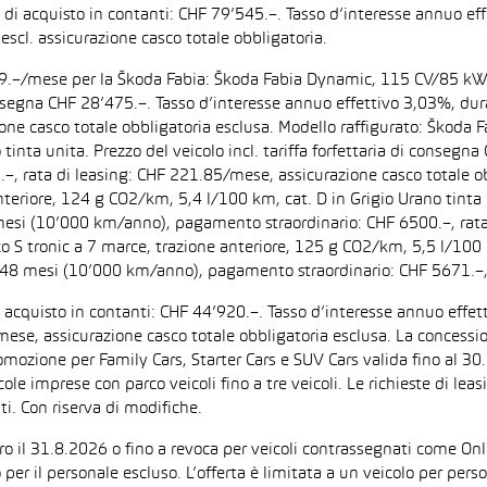
zo di acquisto in contanti: CHF 79’545.–. Tasso d’interesse annuo
escl. assicurazione casco totale obbligatoria.
F 199.–/mese per la Škoda Fabia: Škoda Fabia Dynamic, 115 CV/85 k
di consegna CHF 28’475.–. Tasso d’interesse annuo effettivo 3,03%,
zione casco totale obbligatoria esclusa. Modello raffigurato: Ško
inta unita. Prezzo del veicolo incl. tariffa forfettaria di consegn
 rata di leasing: CHF 221.85/mese, assicurazione casco totale obb
iore, 124 g CO2/km, 5,4 l/100 km, cat. D in Grigio Urano tinta uni
 mesi (10’000 km/anno), pagamento straordinario: CHF 6500.–, rata
tronic a 7 marce, trazione anteriore, 125 g CO2/km, 5,5 l/100 km, 
: 48 mesi (10’000 km/anno), pagamento straordinario: CHF 5671.–,
di acquisto in contanti: CHF 44’920.–. Tasso d’interesse annuo ef
/mese, assicurazione casco totale obbligatoria esclusa. La concessi
one per Family Cars, Starter Cars e SUV Cars valida fino al 30.9.
ccole imprese con parco veicoli fino a tre veicoli. Le richieste di l
i. Con riserva di modifiche.
ntro il 31.8.2026 o fino a revoca per veicoli contrassegnati come On
 per il personale escluso. L’offerta è limitata a un veicolo per per