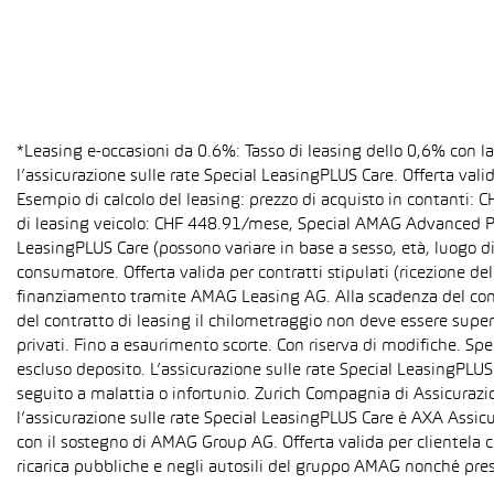
*Leasing e-occasioni da 0.6%: Tasso di leasing dello 0,6% con 
l’assicurazione sulle rate Special LeasingPLUS Care. Offerta val
Esempio di calcolo del leasing: prezzo di acquisto in contanti:
di leasing veicolo: CHF 448.91/mese, Special AMAG Advanced PLU
LeasingPLUS Care (possono variare in base a sesso, età, luogo di
consumatore. Offerta valida per contratti stipulati (ricezione del
finanziamento tramite AMAG Leasing AG. Alla scadenza del contra
del contratto di leasing il chilometraggio non deve essere super
privati. Fino a esaurimento scorte. Con riserva di modifiche. S
escluso deposito. L’assicurazione sulle rate Special LeasingPLUS C
seguito a malattia o infortunio. Zurich Compagnia di Assicurazion
l’assicurazione sulle rate Special LeasingPLUS Care è AXA Assicu
con il sostegno di AMAG Group AG. Offerta valida per clientela c
ricarica pubbliche e negli autosili del gruppo AMAG nonché pres