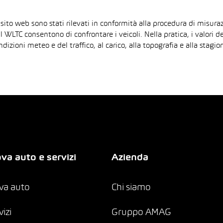
 sito web sono stati rilevati in conformità alla procedura di mis
il WLTC consentono di confrontare i veicoli. Nella pratica, i valori 
ndizioni meteo e del traffico, al carico, alla topografia e alla sta
va auto e servizi
Azienda
va auto
Chi siamo
vizi
Gruppo AMAG