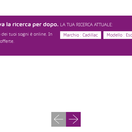
a la ricerca per dopo.
LA TUA RICERCA ATTUALE:
dei tuoi sogni è online. In
Marchio : Cadillac
Modello : Es
offerte.