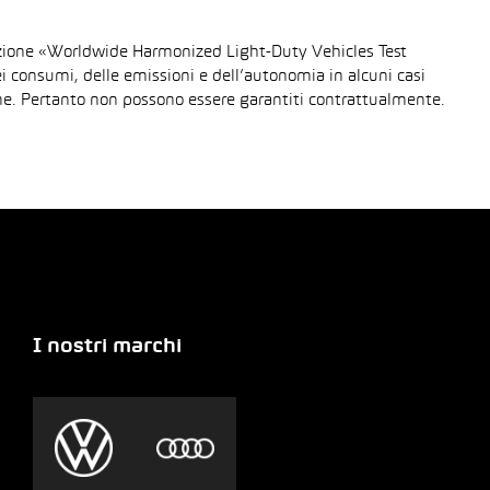
urazione «Worldwide Harmonized Light-Duty Vehicles Test
dei consumi, delle emissioni e dell’autonomia in alcuni casi
gione. Pertanto non possono essere garantiti contrattualmente.
I nostri marchi