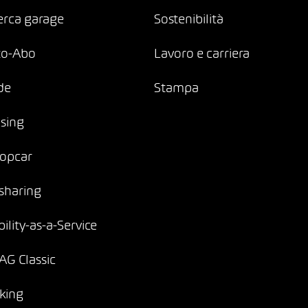
erca garage
Sostenibilità
to-Abo
Lavoro e carriera
de
Stampa
sing
opcar
sharing
ility-as-a-Service
G Classic
king