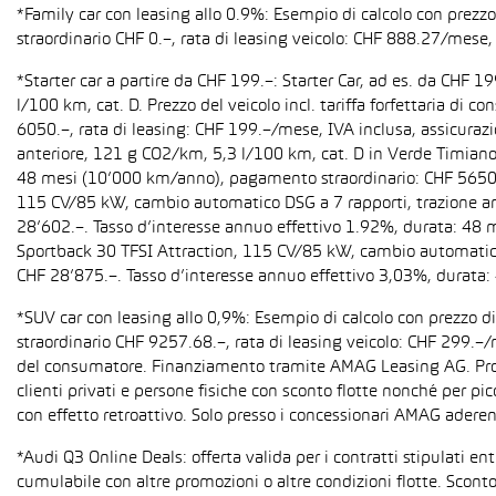
*Family car con leasing allo 0.9%: Esempio di calcolo con prez
straordinario CHF 0.–, rata di leasing veicolo: CHF 888.27/mese, 
*Starter car a partire da CHF 199.–: Starter Car, ad es. da CH
l/100 km, cat. D. Prezzo del veicolo incl. tariffa forfettaria 
6050.–, rata di leasing: CHF 199.–/mese, IVA inclusa, assicura
anteriore, 121 g CO2/km, 5,3 l/100 km, cat. D in Verde Timiano t
48 mesi (10’000 km/anno), pagamento straordinario: CHF 5650.–,
115 CV/85 kW, cambio automatico DSG a 7 rapporti, trazione anter
28’602.–. Tasso d’interesse annuo effettivo 1.92%, durata: 48
Sportback 30 TFSI Attraction, 115 CV/85 kW, cambio automatico S 
CHF 28’875.–. Tasso d’interesse annuo effettivo 3,03%, durata
*SUV car con leasing allo 0,9%: Esempio di calcolo con prezzo 
straordinario CHF 9257.68.–, rata di leasing veicolo: CHF 299.–
del consumatore. Finanziamento tramite AMAG Leasing AG. Promozi
clienti privati e persone fisiche con sconto flotte nonché per pi
con effetto retroattivo. Solo presso i concessionari AMAG aderent
*Audi Q3 Online Deals: offerta valida per i contratti stipulati e
cumulabile con altre promozioni o altre condizioni flotte. Sconto