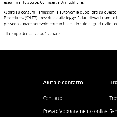
esaurimento scorte. Con riserva di modifiche.
¹I dati su consumi, emissioni e autonomia pubblicati su questo
Procedure» (WLTP) prescritta dalla legge. I dati rilevati tramite 
possono variare notevolmente in base allo stile di guida, alle co
²Il tempo di ricarica può variare
Aiuto e contatto
Tro
Contatto
Tro
Presa d’appuntamento online
Ser