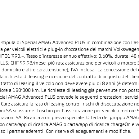
la stipula di Special AMAG Advanced PLUS in combinazione con l’as
ida per veicoli elettrici e plug-in d’occasione dei marchi Volkswa
 CHF 31’990.–. Tasso d’interesse annuo effettivo: 0,60%, durata: 
S: CHF 99.98/mese, più rata assicurazione per veicoli a motore Sp
 domicilio e altre caratteristiche), IVA inclusa. La concessione del
la richiesta di leasing e ricezione del contratto di acquisto del cli
tto di leasing il veicolo non deve avere più di 8 anni (è determi
iore a 180’000 km. Le richieste di leasing già pervenute non posson
pecial AMAG Advanced PLUS prevede le seguenti prestazioni: servizi
are assicura la rata di leasing contro i rischi di disoccupazione no
i SA si assume il rischio per l’assicurazione per veicoli a motore 
razioni SA. Ricarica a un prezzo speciale: Offerta del gruppo AMAG
on carta/app di ricarica AMAG o carta/app di ricarica chargeOn e v
so i partner aderenti. Con riserva di adeguamenti e modifiche.