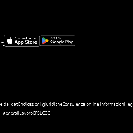
AG
e dei dati
Indicazioni giuridiche
Consulenza online informazioni leg
i generali
Lavoro
CFSL
CGC