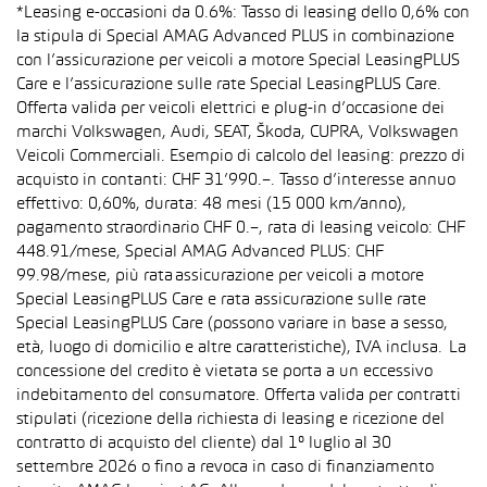
*Leasing e-occasioni da 0.6%: Tasso di leasing dello 0,6% con
la stipula di Special AMAG Advanced PLUS in combinazione
con l’assicurazione per veicoli a motore Special LeasingPLUS
Care e l’assicurazione sulle rate Special LeasingPLUS Care.
Offerta valida per veicoli elettrici e plug-in d’occasione dei
marchi Volkswagen, Audi, SEAT, Škoda, CUPRA, Volkswagen
Veicoli Commerciali. Esempio di calcolo del leasing: prezzo di
acquisto in contanti: CHF 31’990.–. Tasso d’interesse annuo
effettivo: 0,60%, durata: 48 mesi (15 000 km/anno),
pagamento straordinario CHF 0.–, rata di leasing veicolo: CHF
448.91/mese, Special AMAG Advanced PLUS: CHF
99.98/mese, più rata assicurazione per veicoli a motore
Special LeasingPLUS Care e rata assicurazione sulle rate
Special LeasingPLUS Care (possono variare in base a sesso,
età, luogo di domicilio e altre caratteristiche), IVA inclusa. La
concessione del credito è vietata se porta a un eccessivo
indebitamento del consumatore. Offerta valida per contratti
stipulati (ricezione della richiesta di leasing e ricezione del
contratto di acquisto del cliente) dal 1° luglio al 30
settembre 2026 o fino a revoca in caso di finanziamento