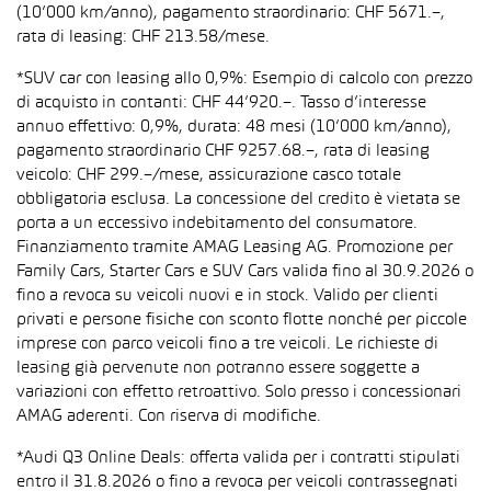
(10’000 km/anno), pagamento straordinario: CHF 5671.–,
rata di leasing: CHF 213.58/mese.
*SUV car con leasing allo 0,9%: Esempio di calcolo con prezzo
di acquisto in contanti: CHF 44’920.–. Tasso d’interesse
annuo effettivo: 0,9%, durata: 48 mesi (10’000 km/anno),
pagamento straordinario CHF 9257.68.–, rata di leasing
veicolo: CHF 299.–/mese, assicurazione casco totale
obbligatoria esclusa. La concessione del credito è vietata se
porta a un eccessivo indebitamento del consumatore.
Finanziamento tramite AMAG Leasing AG. Promozione per
Family Cars, Starter Cars e SUV Cars valida fino al 30.9.2026 o
fino a revoca su veicoli nuovi e in stock. Valido per clienti
privati e persone fisiche con sconto flotte nonché per piccole
imprese con parco veicoli fino a tre veicoli. Le richieste di
leasing già pervenute non potranno essere soggette a
variazioni con effetto retroattivo. Solo presso i concessionari
AMAG aderenti. Con riserva di modifiche.
*Audi Q3 Online Deals: offerta valida per i contratti stipulati
entro il 31.8.2026 o fino a revoca per veicoli contrassegnati