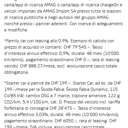
carta/app di ricarica AMAG o carta/app di ricarica chargeOn e
veicoli importati da AMAG Import SA presso tutte le stazioni
di ricarica pubbliche e negli autosili del gruppo AMAG
nonché presso i partner aderenti. Con riserva di adeguamenti
e modifiche.
*Family car con leasing allo 0.9%: Esempio di calcolo con
prezzo di acquisto in contanti: CHF 79’545.–. Tasso
d’interesse annuo effettivo: 0,9%, durata: 48 mesi (10’000
km/anno), pagamento straordinario CHF 0.–, rata di leasing
veicolo: CHF 888.27/mese, escl. assicurazione casco totale
obbligatoria.
*Starter car a partire da CHF 199.–: Starter Car, ad es. da CHF
199.–/mese per la Škoda Fabia: Škoda Fabia Dynamic, 115
CV/85 kW, cambio DSG a 7 marce, trazione anteriore, 122 g
CO2/km, 5,4 l/100 km, cat. D. Prezzo del veicolo incl. tariffa
forfettaria di consegna CHF 28’475.–. Tasso d’interesse
annuo effettivo 3,03%, durata: 48 mesi (10’000 km/anno),
pagamento straordinario: CHF 6050.–, rata di leasing: CHF
199.–/mese, IVA inclusa, assicurazione casco totale