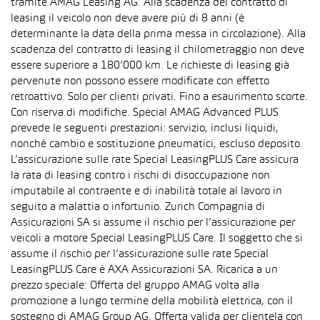
tramite AMAG Leasing AG. Alla scadenza del contratto di
leasing il veicolo non deve avere più di 8 anni (è
determinante la data della prima messa in circolazione). Alla
scadenza del contratto di leasing il chilometraggio non deve
essere superiore a 180’000 km. Le richieste di leasing già
pervenute non possono essere modificate con effetto
retroattivo. Solo per clienti privati. Fino a esaurimento scorte.
Con riserva di modifiche. Special AMAG Advanced PLUS
prevede le seguenti prestazioni: servizio, inclusi liquidi,
nonché cambio e sostituzione pneumatici, escluso deposito.
L’assicurazione sulle rate Special LeasingPLUS Care assicura
la rata di leasing contro i rischi di disoccupazione non
imputabile al contraente e di inabilità totale al lavoro in
seguito a malattia o infortunio. Zurich Compagnia di
Assicurazioni SA si assume il rischio per l’assicurazione per
veicoli a motore Special LeasingPLUS Care. Il soggetto che si
assume il rischio per l’assicurazione sulle rate Special
LeasingPLUS Care è AXA Assicurazioni SA. Ricarica a un
prezzo speciale: Offerta del gruppo AMAG volta alla
promozione a lungo termine della mobilità elettrica, con il
sostegno di AMAG Group AG. Offerta valida per clientela con