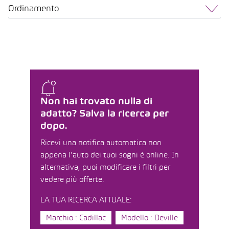
Ordinamento
Non hai trovato nulla di
adatto? Salva la ricerca per
dopo.
Ricevi una notifica automatica non
appena l'auto dei tuoi sogni è online. In
alternativa, puoi modificare i filtri per
vedere più offerte.
LA TUA RICERCA ATTUALE:
Marchio : Cadillac
Modello : Deville