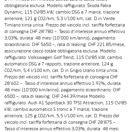
obbligatoria esclusa. Modello raffigurato: Škoda Fabia
Dynamic, 115 CV/85 kW, cambio DSG a 7 marce, trazione
anteriore, 121 g CO2/km, 5,3 l/100 km, cat. D in Verde
Timiano tinta unita. Prezzo del veicolo incl. tariffa forfettaria
di consegna CHF 28’780.–. Tasso d’interesse annuo effettivo
3,03%, durata: 48 mesi (10’000 km/anno), pagamento
straordinario: CHF 5650.–, rata di leasing: CHF 221.85/mese,
assicurazione casco totale obbligatoria esclusa. Modello
raffigurato: Volkswagen Golf Trend, 115 CV/85 kW, cambio
automatico DSG a 7 rapporti, trazione anteriore, 124 g
CO2/km, 5,4 l/100 km, cat. D in Grigio Urano tinta unita.
Prezzo del veicolo incl. tariffa forfettaria di consegna CHF
28’602.–. Tasso d’interesse annuo effettivo 1.92%, durata:
48 mesi (10’000 km/anno), pagamento straordinario: CHF
6500.–, rata di leasing: CHF 244.39/mese Modello
raffigurato: Audi A1 Sportback 30 TFSI Attraction, 115 CV/85
kW, cambio automatico S tronic a 7 marce, trazione
anteriore, 125 g CO2/km, 5,5 l/100 km, cat. D. Prezzo del
veicolo incl. tariffa forfettaria di consegna CHF 28’875.–.
Tasso d’interesse annuo effettivo 3,03%, durata: 48 mesi