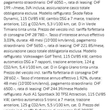
pagamento straordinario: CHF 6050.–, rata di leasing: CHF
199.–/mese, IVA inclusa, assicurazione casco totale
obbligatoria esclusa. Modello raffigurato: Škoda Fabia
Dynamic, 115 CV/85 kW, cambio DSG a 7 marce, trazione
anteriore, 121 g CO2/km, 5,3 l/100 km, cat. D in Verde
Timiano tinta unita. Prezzo del veicolo incl. tariffa forfettaria
di consegna CHF 28’780.–. Tasso d’interesse annuo effettivo
3,03%, durata: 48 mesi (10’000 km/anno), pagamento
straordinario: CHF 5650.–, rata di leasing: CHF 221.85/mese,
assicurazione casco totale obbligatoria esclusa. Modello
raffigurato: Volkswagen Golf Trend, 115 CV/85 kW, cambio
automatico DSG a 7 rapporti, trazione anteriore, 124 g
CO2/km, 5,4 l/100 km, cat. D in Grigio Urano tinta unita.
Prezzo del veicolo incl. tariffa forfettaria di consegna CHF
28’602.–. Tasso d’interesse annuo effettivo 1.92%, durata:
48 mesi (10’000 km/anno), pagamento straordinario: CHF
6500.–, rata di leasing: CHF 244.39/mese Modello
raffigurato: Audi A1 Sportback 30 TFSI Attraction, 115 CV/85
kW, cambio automatico S tronic a 7 marce, trazione
anteriore, 125 g CO2/km, 5,5 l/100 km, cat. D. Prezzo del