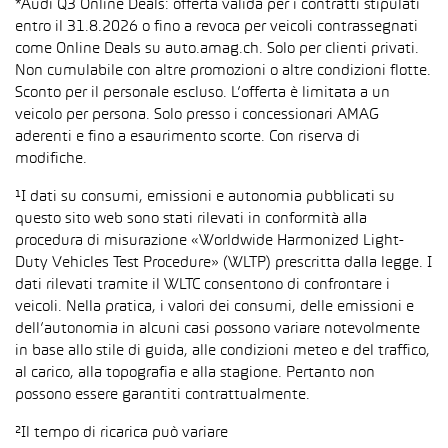
*Audi Q3 Online Deals: offerta valida per i contratti stipulati
entro il 31.8.2026 o fino a revoca per veicoli contrassegnati
come Online Deals su auto.amag.ch. Solo per clienti privati.
Non cumulabile con altre promozioni o altre condizioni flotte.
Sconto per il personale escluso. L’offerta è limitata a un
veicolo per persona. Solo presso i concessionari AMAG
aderenti e fino a esaurimento scorte. Con riserva di
modifiche.
¹I dati su consumi, emissioni e autonomia pubblicati su
questo sito web sono stati rilevati in conformità alla
procedura di misurazione «Worldwide Harmonized Light-
Duty Vehicles Test Procedure» (WLTP) prescritta dalla legge. I
dati rilevati tramite il WLTC consentono di confrontare i
veicoli. Nella pratica, i valori dei consumi, delle emissioni e
dell’autonomia in alcuni casi possono variare notevolmente
in base allo stile di guida, alle condizioni meteo e del traffico,
al carico, alla topografia e alla stagione. Pertanto non
possono essere garantiti contrattualmente.
²Il tempo di ricarica può variare