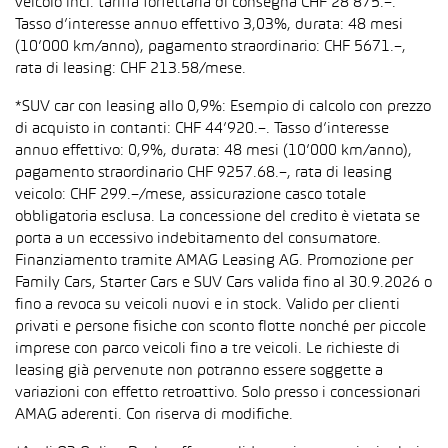
veicolo incl. tariffa forfettaria di consegna CHF 28’875.–.
Tasso d’interesse annuo effettivo 3,03%, durata: 48 mesi
(10’000 km/anno), pagamento straordinario: CHF 5671.–,
rata di leasing: CHF 213.58/mese.
*SUV car con leasing allo 0,9%: Esempio di calcolo con prezzo
di acquisto in contanti: CHF 44’920.–. Tasso d’interesse
annuo effettivo: 0,9%, durata: 48 mesi (10’000 km/anno),
pagamento straordinario CHF 9257.68.–, rata di leasing
veicolo: CHF 299.–/mese, assicurazione casco totale
obbligatoria esclusa. La concessione del credito è vietata se
porta a un eccessivo indebitamento del consumatore.
Finanziamento tramite AMAG Leasing AG. Promozione per
Family Cars, Starter Cars e SUV Cars valida fino al 30.9.2026 o
fino a revoca su veicoli nuovi e in stock. Valido per clienti
privati e persone fisiche con sconto flotte nonché per piccole
imprese con parco veicoli fino a tre veicoli. Le richieste di
leasing già pervenute non potranno essere soggette a
variazioni con effetto retroattivo. Solo presso i concessionari
AMAG aderenti. Con riserva di modifiche.