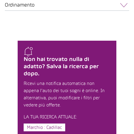
Ordinamento
Non hai trovato nulla di
adatto? Salva la ricerca per
dopo.
Ricevi una notifica automatica non
appena l'auto dei tuoi sogni è online. In
alternativa, puoi modificare i filtri per
vedere più offerte.
LA TUA RICERCA ATTUALE:
Marchio : Cadillac