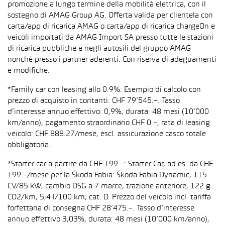
promozione a lungo termine della mobilità elettrica, con il
sostegno di AMAG Group AG. Offerta valida per clientela con
carta/app di ricarica AMAG o carta/app di ricarica chargeOn e
veicoli importati da AMAG Import SA presso tutte le stazioni
di ricarica pubbliche e negli autosili del gruppo AMAG
nonché presso i partner aderenti. Con riserva di adeguamenti
e modifiche.
*Family car con leasing allo 0.9%: Esempio di calcolo con
prezzo di acquisto in contanti: CHF 79’545.–. Tasso
d’interesse annuo effettivo: 0,9%, durata: 48 mesi (10’000
km/anno), pagamento straordinario CHF 0.–, rata di leasing
veicolo: CHF 888.27/mese, escl. assicurazione casco totale
obbligatoria.
*Starter car a partire da CHF 199.–: Starter Car, ad es. da CHF
199.–/mese per la Škoda Fabia: Škoda Fabia Dynamic, 115
CV/85 kW, cambio DSG a 7 marce, trazione anteriore, 122 g
CO2/km, 5,4 l/100 km, cat. D. Prezzo del veicolo incl. tariffa
forfettaria di consegna CHF 28’475.–. Tasso d’interesse
annuo effettivo 3,03%, durata: 48 mesi (10’000 km/anno),