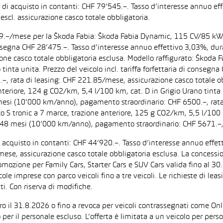
zo di acquisto in contanti: CHF 79’545.–. Tasso d’interesse annuo
escl. assicurazione casco totale obbligatoria.
F 199.–/mese per la Škoda Fabia: Škoda Fabia Dynamic, 115 CV/85 k
di consegna CHF 28’475.–. Tasso d’interesse annuo effettivo 3,03%,
zione casco totale obbligatoria esclusa. Modello raffigurato: Ško
inta unita. Prezzo del veicolo incl. tariffa forfettaria di consegn
 rata di leasing: CHF 221.85/mese, assicurazione casco totale obb
iore, 124 g CO2/km, 5,4 l/100 km, cat. D in Grigio Urano tinta uni
 mesi (10’000 km/anno), pagamento straordinario: CHF 6500.–, rata
tronic a 7 marce, trazione anteriore, 125 g CO2/km, 5,5 l/100 km, 
: 48 mesi (10’000 km/anno), pagamento straordinario: CHF 5671.–,
di acquisto in contanti: CHF 44’920.–. Tasso d’interesse annuo ef
/mese, assicurazione casco totale obbligatoria esclusa. La concessi
one per Family Cars, Starter Cars e SUV Cars valida fino al 30.9.
ccole imprese con parco veicoli fino a tre veicoli. Le richieste di l
i. Con riserva di modifiche.
ntro il 31.8.2026 o fino a revoca per veicoli contrassegnati come On
 per il personale escluso. L’offerta è limitata a un veicolo per per