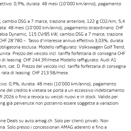
 effettivo: 0,9%, durata: 48 mesi (10’000 km/anno), pagamento
W, cambio DSG a 7 marce, trazione anteriore, 122 g CO2/km, 5,4
 durata: 48 mesi (10’000 km/anno), pagamento straordinario: CHF
da Fabia Dynamic, 115 CV/85 kW, cambio DSG a 7 marce, trazione
a CHF 28’780.–. Tasso d’interesse annuo effettivo 3,03%, durata:
ligatoria esclusa. Modello raffigurato: Volkswagen Golf Trend,
ta. Prezzo del veicolo incl. tariffa forfettaria di consegna CHF
 di leasing: CHF 244.39/mese Modello raffigurato: Audi A1
cat. D. Prezzo del veicolo incl. tariffa forfettaria di consegna
 rata di leasing: CHF 213.58/mese.
fettivo: 0,9%, durata: 48 mesi (10’000 km/anno), pagamento
one del credito è vietata se porta a un eccessivo indebitamento
2026 o fino a revoca su veicoli nuovi e in stock. Valido per
easing già pervenute non potranno essere soggette a variazioni
line Deals su auto.amag.ch. Solo per clienti privati. Non
sona. Solo presso i concessionari AMAG aderenti e fino a