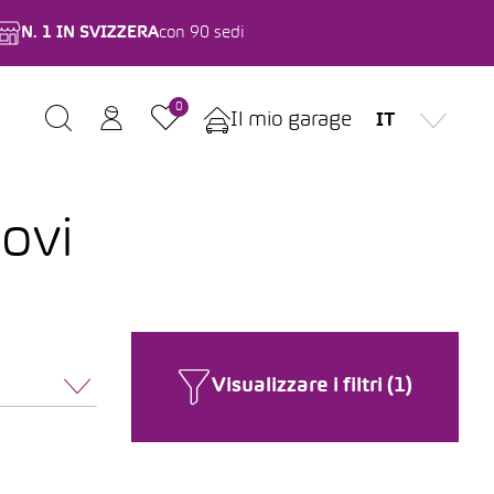
N. 1 IN SVIZZERA
con 90 sedi
0
Il mio garage
IT
ovi
Visualizzare i filtri (1)