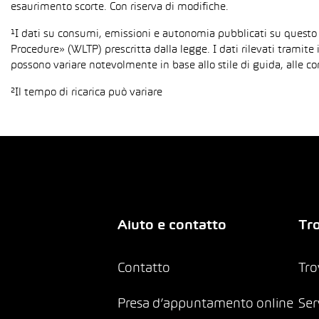
esaurimento scorte. Con riserva di modifiche.
¹I dati su consumi, emissioni e autonomia pubblicati su questo
Procedure» (WLTP) prescritta dalla legge. I dati rilevati tramite 
possono variare notevolmente in base allo stile di guida, alle co
²Il tempo di ricarica può variare
Aiuto e contatto
Tro
Contatto
Tro
Presa d’appuntamento online
Ser