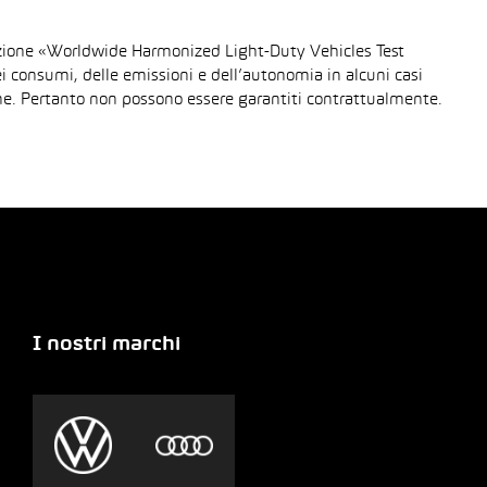
urazione «Worldwide Harmonized Light-Duty Vehicles Test
dei consumi, delle emissioni e dell’autonomia in alcuni casi
gione. Pertanto non possono essere garantiti contrattualmente.
I nostri marchi