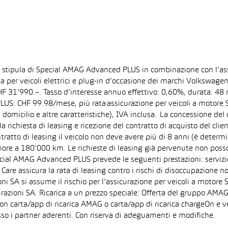
la stipula di Special AMAG Advanced PLUS in combinazione con l’as
ida per veicoli elettrici e plug-in d’occasione dei marchi Volkswa
 CHF 31’990.–. Tasso d’interesse annuo effettivo: 0,60%, durata: 
S: CHF 99.98/mese, più rata assicurazione per veicoli a motore Sp
 domicilio e altre caratteristiche), IVA inclusa. La concessione del
la richiesta di leasing e ricezione del contratto di acquisto del cli
tto di leasing il veicolo non deve avere più di 8 anni (è determi
iore a 180’000 km. Le richieste di leasing già pervenute non posson
pecial AMAG Advanced PLUS prevede le seguenti prestazioni: servizi
are assicura la rata di leasing contro i rischi di disoccupazione no
i SA si assume il rischio per l’assicurazione per veicoli a motore 
razioni SA. Ricarica a un prezzo speciale: Offerta del gruppo AMAG
on carta/app di ricarica AMAG o carta/app di ricarica chargeOn e v
so i partner aderenti. Con riserva di adeguamenti e modifiche.