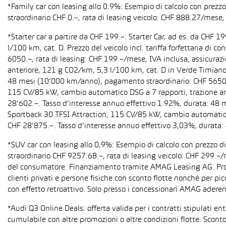
*Family car con leasing allo 0.9%: Esempio di calcolo con prez
straordinario CHF 0.–, rata di leasing veicolo: CHF 888.27/mese, 
*Starter car a partire da CHF 199.–: Starter Car, ad es. da CH
l/100 km, cat. D. Prezzo del veicolo incl. tariffa forfettaria 
6050.–, rata di leasing: CHF 199.–/mese, IVA inclusa, assicura
anteriore, 121 g CO2/km, 5,3 l/100 km, cat. D in Verde Timiano t
48 mesi (10’000 km/anno), pagamento straordinario: CHF 5650.–,
115 CV/85 kW, cambio automatico DSG a 7 rapporti, trazione anter
28’602.–. Tasso d’interesse annuo effettivo 1.92%, durata: 48
Sportback 30 TFSI Attraction, 115 CV/85 kW, cambio automatico S 
CHF 28’875.–. Tasso d’interesse annuo effettivo 3,03%, durata
*SUV car con leasing allo 0,9%: Esempio di calcolo con prezzo 
straordinario CHF 9257.68.–, rata di leasing veicolo: CHF 299.–
del consumatore. Finanziamento tramite AMAG Leasing AG. Promozi
clienti privati e persone fisiche con sconto flotte nonché per pi
con effetto retroattivo. Solo presso i concessionari AMAG aderent
*Audi Q3 Online Deals: offerta valida per i contratti stipulati e
cumulabile con altre promozioni o altre condizioni flotte. Sconto