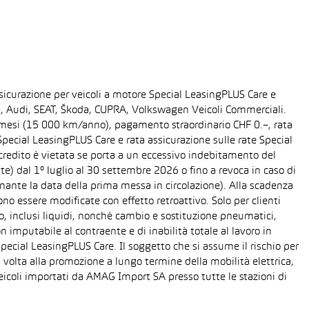
sicurazione per veicoli a motore Special LeasingPLUS Care e
gen, Audi, SEAT, Škoda, CUPRA, Volkswagen Veicoli Commerciali.
48 mesi (15 000 km/anno), pagamento straordinario CHF 0.–, rata
ecial LeasingPLUS Care e rata assicurazione sulle rate Special
 credito è vietata se porta a un eccessivo indebitamento del
ente) dal 1° luglio al 30 settembre 2026 o fino a revoca in caso di
nante la data della prima messa in circolazione). Alla scadenza
o essere modificate con effetto retroattivo. Solo per clienti
o, inclusi liquidi, nonché cambio e sostituzione pneumatici,
n imputabile al contraente e di inabilità totale al lavoro in
Special LeasingPLUS Care. Il soggetto che si assume il rischio per
 volta alla promozione a lungo termine della mobilità elettrica,
eicoli importati da AMAG Import SA presso tutte le stazioni di