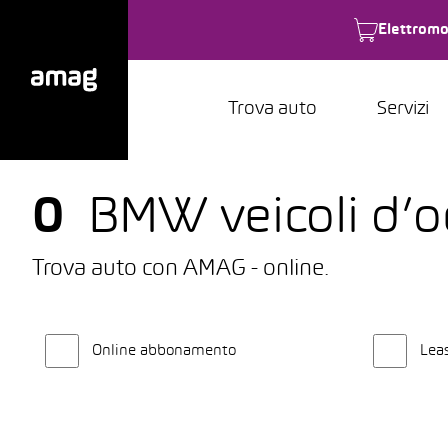
Elettromo
Trova auto
Servizi
0
BMW veicoli d’oc
Trova auto con AMAG - online.
Online abbonamento
Lea