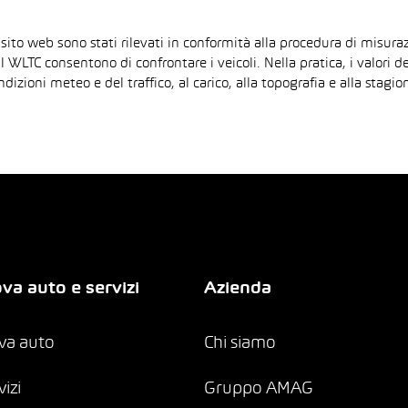
 sito web sono stati rilevati in conformità alla procedura di mis
il WLTC consentono di confrontare i veicoli. Nella pratica, i valori 
ndizioni meteo e del traffico, al carico, alla topografia e alla sta
va auto e servizi
Azienda
va auto
Chi siamo
vizi
Gruppo AMAG