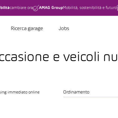
bilità
cambiare ora
AMAG Group
Mobilità, sostenibilità e futuro
Ricerca garage
Jobs
casione e veicoli nu
Ordinamento
sing immediato online