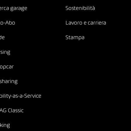
erca garage
Sostenibilità
to-Abo
Lavoro e carriera
de
Stampa
sing
opcar
sharing
ility-as-a-Service
G Classic
king