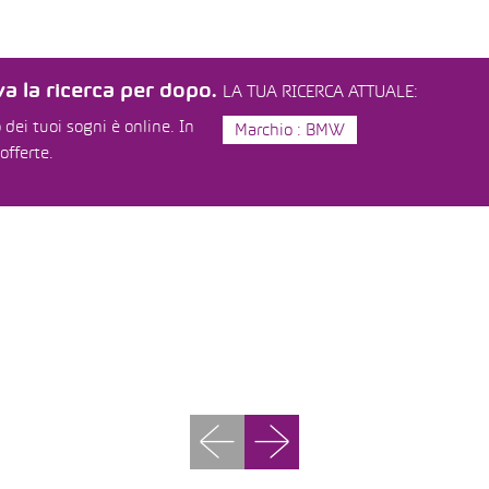
a la ricerca per dopo.
LA TUA RICERCA ATTUALE:
dei tuoi sogni è online. In
Marchio : BMW
offerte.