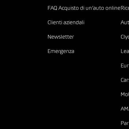
FAQ Acquisto di un’auto online
Ric
Clienti aziendali
Au
Newsletter
Cly
Emergenza
Lea
Eur
Car
Mob
AMA
Par