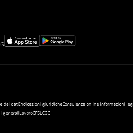
AG
e dei dati
Indicazioni giuridiche
Consulenza online informazioni leg
i generali
Lavoro
CFSL
CGC