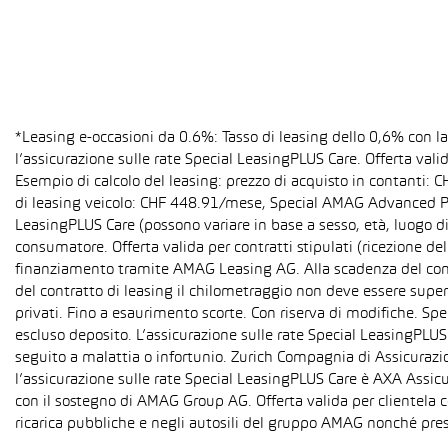
*Leasing e-occasioni da 0.6%: Tasso di leasing dello 0,6% con 
l’assicurazione sulle rate Special LeasingPLUS Care. Offerta val
Esempio di calcolo del leasing: prezzo di acquisto in contanti:
di leasing veicolo: CHF 448.91/mese, Special AMAG Advanced PLU
LeasingPLUS Care (possono variare in base a sesso, età, luogo di
consumatore. Offerta valida per contratti stipulati (ricezione del
finanziamento tramite AMAG Leasing AG. Alla scadenza del contra
del contratto di leasing il chilometraggio non deve essere super
privati. Fino a esaurimento scorte. Con riserva di modifiche. S
escluso deposito. L’assicurazione sulle rate Special LeasingPLUS C
seguito a malattia o infortunio. Zurich Compagnia di Assicurazion
l’assicurazione sulle rate Special LeasingPLUS Care è AXA Assicu
con il sostegno di AMAG Group AG. Offerta valida per clientela c
ricarica pubbliche e negli autosili del gruppo AMAG nonché pres