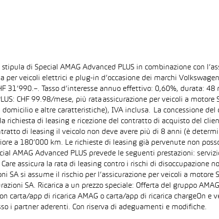
la stipula di Special AMAG Advanced PLUS in combinazione con l’as
ida per veicoli elettrici e plug-in d’occasione dei marchi Volkswa
 CHF 31’990.–. Tasso d’interesse annuo effettivo: 0,60%, durata: 
S: CHF 99.98/mese, più rata assicurazione per veicoli a motore Sp
 domicilio e altre caratteristiche), IVA inclusa. La concessione del
la richiesta di leasing e ricezione del contratto di acquisto del cli
tto di leasing il veicolo non deve avere più di 8 anni (è determi
iore a 180’000 km. Le richieste di leasing già pervenute non posson
pecial AMAG Advanced PLUS prevede le seguenti prestazioni: servizi
are assicura la rata di leasing contro i rischi di disoccupazione no
i SA si assume il rischio per l’assicurazione per veicoli a motore 
razioni SA. Ricarica a un prezzo speciale: Offerta del gruppo AMAG
on carta/app di ricarica AMAG o carta/app di ricarica chargeOn e v
so i partner aderenti. Con riserva di adeguamenti e modifiche.