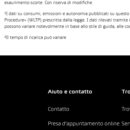
esaurimento scorte. Con riserva di modifiche.
¹I dati su consumi, emissioni e autonomia pubblicati su questo
Procedure» (WLTP) prescritta dalla legge. I dati rilevati tramite 
possono variare notevolmente in base allo stile di guida, alle co
²Il tempo di ricarica può variare
Aiuto e contatto
Tro
Contatto
Tro
Presa d’appuntamento online
Ser