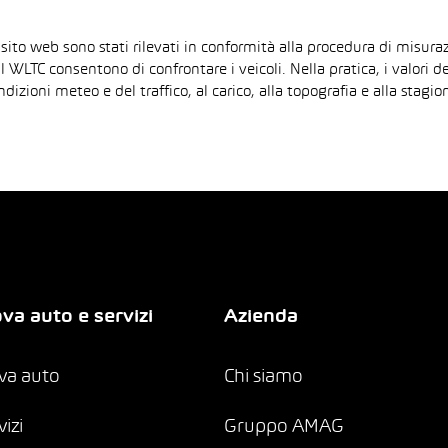
 sito web sono stati rilevati in conformità alla procedura di mis
il WLTC consentono di confrontare i veicoli. Nella pratica, i valori 
ndizioni meteo e del traffico, al carico, alla topografia e alla sta
va auto e servizi
Azienda
va auto
Chi siamo
vizi
Gruppo AMAG