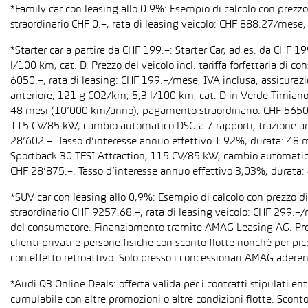
*Family car con leasing allo 0.9%: Esempio di calcolo con prez
straordinario CHF 0.–, rata di leasing veicolo: CHF 888.27/mese, 
*Starter car a partire da CHF 199.–: Starter Car, ad es. da CH
l/100 km, cat. D. Prezzo del veicolo incl. tariffa forfettaria 
6050.–, rata di leasing: CHF 199.–/mese, IVA inclusa, assicura
anteriore, 121 g CO2/km, 5,3 l/100 km, cat. D in Verde Timiano t
48 mesi (10’000 km/anno), pagamento straordinario: CHF 5650.–,
115 CV/85 kW, cambio automatico DSG a 7 rapporti, trazione anter
28’602.–. Tasso d’interesse annuo effettivo 1.92%, durata: 48
Sportback 30 TFSI Attraction, 115 CV/85 kW, cambio automatico S 
CHF 28’875.–. Tasso d’interesse annuo effettivo 3,03%, durata
*SUV car con leasing allo 0,9%: Esempio di calcolo con prezzo 
straordinario CHF 9257.68.–, rata di leasing veicolo: CHF 299.–
del consumatore. Finanziamento tramite AMAG Leasing AG. Promozi
clienti privati e persone fisiche con sconto flotte nonché per pi
con effetto retroattivo. Solo presso i concessionari AMAG aderent
*Audi Q3 Online Deals: offerta valida per i contratti stipulati e
cumulabile con altre promozioni o altre condizioni flotte. Sconto