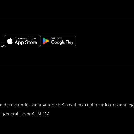
AG
e dei dati
Indicazioni giuridiche
Consulenza online informazioni leg
i generali
Lavoro
CFSL
CGC