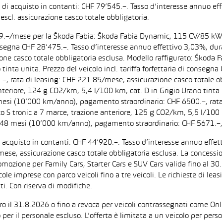
zo di acquisto in contanti: CHF 79’545.–. Tasso d’interesse annuo
escl. assicurazione casco totale obbligatoria.
F 199.–/mese per la Škoda Fabia: Škoda Fabia Dynamic, 115 CV/85 k
di consegna CHF 28’475.–. Tasso d’interesse annuo effettivo 3,03%,
zione casco totale obbligatoria esclusa. Modello raffigurato: Ško
inta unita. Prezzo del veicolo incl. tariffa forfettaria di consegn
 rata di leasing: CHF 221.85/mese, assicurazione casco totale obb
iore, 124 g CO2/km, 5,4 l/100 km, cat. D in Grigio Urano tinta uni
 mesi (10’000 km/anno), pagamento straordinario: CHF 6500.–, rata
tronic a 7 marce, trazione anteriore, 125 g CO2/km, 5,5 l/100 km, 
: 48 mesi (10’000 km/anno), pagamento straordinario: CHF 5671.–,
di acquisto in contanti: CHF 44’920.–. Tasso d’interesse annuo ef
/mese, assicurazione casco totale obbligatoria esclusa. La concessi
one per Family Cars, Starter Cars e SUV Cars valida fino al 30.9.
ccole imprese con parco veicoli fino a tre veicoli. Le richieste di l
i. Con riserva di modifiche.
ntro il 31.8.2026 o fino a revoca per veicoli contrassegnati come On
 per il personale escluso. L’offerta è limitata a un veicolo per per