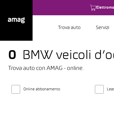
Elettromo
Trova auto
Servizi
0
BMW veicoli d’oc
Trova auto con AMAG - online.
Online abbonamento
Lea