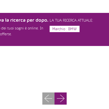
a la ricerca per dopo.
LA TUA RICERCA ATTUALE:
dei tuoi sogni è online. In
Marchio : BMW
offerte.