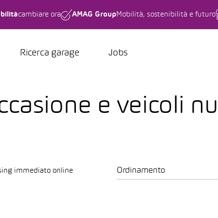
bilità
cambiare ora
AMAG Group
Mobilità, sostenibilità e futuro
Ricerca garage
Jobs
casione e veicoli nu
Ordinamento
sing immediato online