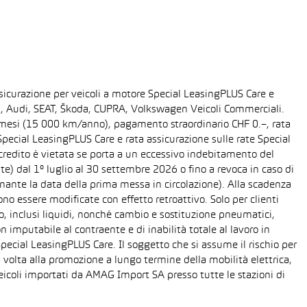
sicurazione per veicoli a motore Special LeasingPLUS Care e
gen, Audi, SEAT, Škoda, CUPRA, Volkswagen Veicoli Commerciali.
48 mesi (15 000 km/anno), pagamento straordinario CHF 0.–, rata
ecial LeasingPLUS Care e rata assicurazione sulle rate Special
 credito è vietata se porta a un eccessivo indebitamento del
ente) dal 1° luglio al 30 settembre 2026 o fino a revoca in caso di
nante la data della prima messa in circolazione). Alla scadenza
o essere modificate con effetto retroattivo. Solo per clienti
o, inclusi liquidi, nonché cambio e sostituzione pneumatici,
n imputabile al contraente e di inabilità totale al lavoro in
Special LeasingPLUS Care. Il soggetto che si assume il rischio per
 volta alla promozione a lungo termine della mobilità elettrica,
eicoli importati da AMAG Import SA presso tutte le stazioni di