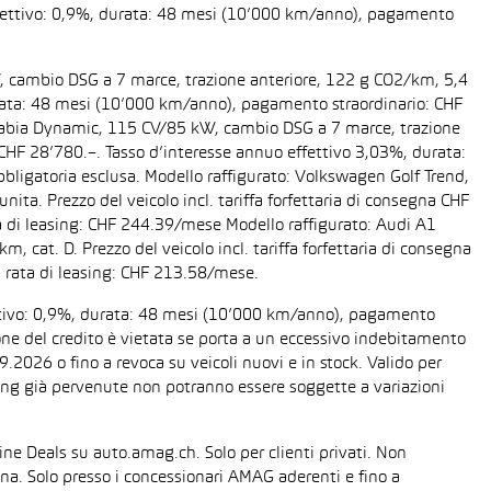
 effettivo: 0,9%, durata: 48 mesi (10’000 km/anno), pagamento
W, cambio DSG a 7 marce, trazione anteriore, 122 g CO2/km, 5,4
 durata: 48 mesi (10’000 km/anno), pagamento straordinario: CHF
da Fabia Dynamic, 115 CV/85 kW, cambio DSG a 7 marce, trazione
a CHF 28’780.–. Tasso d’interesse annuo effettivo 3,03%, durata:
ligatoria esclusa. Modello raffigurato: Volkswagen Golf Trend,
ta. Prezzo del veicolo incl. tariffa forfettaria di consegna CHF
 di leasing: CHF 244.39/mese Modello raffigurato: Audi A1
cat. D. Prezzo del veicolo incl. tariffa forfettaria di consegna
 rata di leasing: CHF 213.58/mese.
fettivo: 0,9%, durata: 48 mesi (10’000 km/anno), pagamento
one del credito è vietata se porta a un eccessivo indebitamento
2026 o fino a revoca su veicoli nuovi e in stock. Valido per
easing già pervenute non potranno essere soggette a variazioni
line Deals su auto.amag.ch. Solo per clienti privati. Non
sona. Solo presso i concessionari AMAG aderenti e fino a