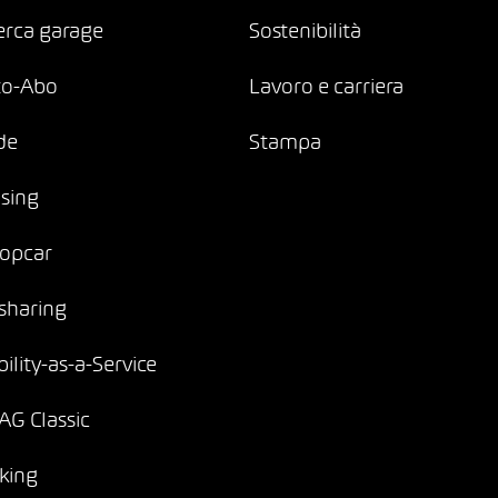
erca garage
Sostenibilità
to-Abo
Lavoro e carriera
de
Stampa
sing
opcar
sharing
ility-as-a-Service
G Classic
king