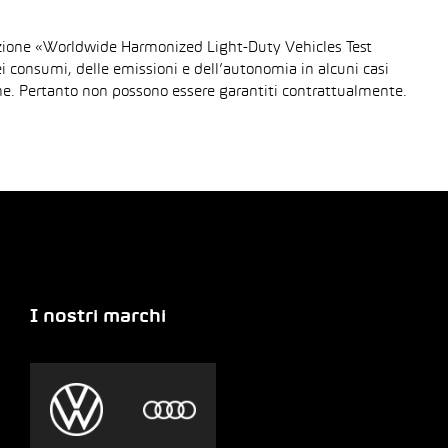
urazione «Worldwide Harmonized Light-Duty Vehicles Test
dei consumi, delle emissioni e dell’autonomia in alcuni casi
gione. Pertanto non possono essere garantiti contrattualmente.
I nostri marchi