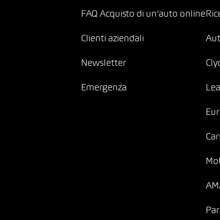
FAQ Acquisto di un’auto online
Ric
Clienti aziendali
Au
Newsletter
Cly
Emergenza
Lea
Eur
Car
Mob
AMA
Par