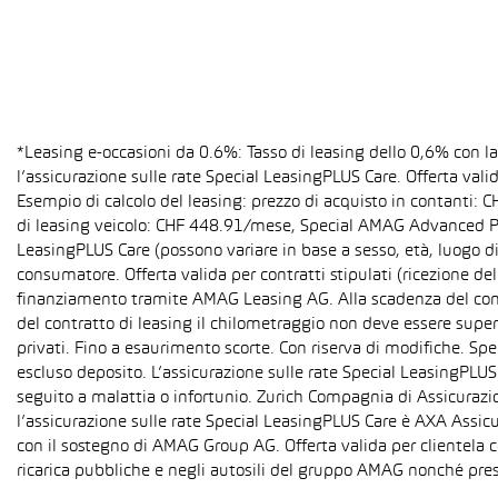
*Leasing e-occasioni da 0.6%: Tasso di leasing dello 0,6% con 
l’assicurazione sulle rate Special LeasingPLUS Care. Offerta val
Esempio di calcolo del leasing: prezzo di acquisto in contanti:
di leasing veicolo: CHF 448.91/mese, Special AMAG Advanced PLU
LeasingPLUS Care (possono variare in base a sesso, età, luogo di
consumatore. Offerta valida per contratti stipulati (ricezione del
finanziamento tramite AMAG Leasing AG. Alla scadenza del contra
del contratto di leasing il chilometraggio non deve essere super
privati. Fino a esaurimento scorte. Con riserva di modifiche. S
escluso deposito. L’assicurazione sulle rate Special LeasingPLUS C
seguito a malattia o infortunio. Zurich Compagnia di Assicurazion
l’assicurazione sulle rate Special LeasingPLUS Care è AXA Assicu
con il sostegno di AMAG Group AG. Offerta valida per clientela c
ricarica pubbliche e negli autosili del gruppo AMAG nonché pres