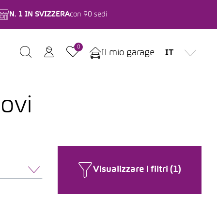
N. 1 IN SVIZZERA
con 90 sedi
0
Il mio garage
IT
ovi
Visualizzare i filtri (1)