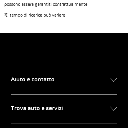
possono essere garantiti contrattualmente.
²Il tempo di ricarica può variare
Aiuto e contatto
Contatto
Trova auto e servizi
Presa d’appuntamento online
FAQ Acquisto di un’auto online
Trova auto