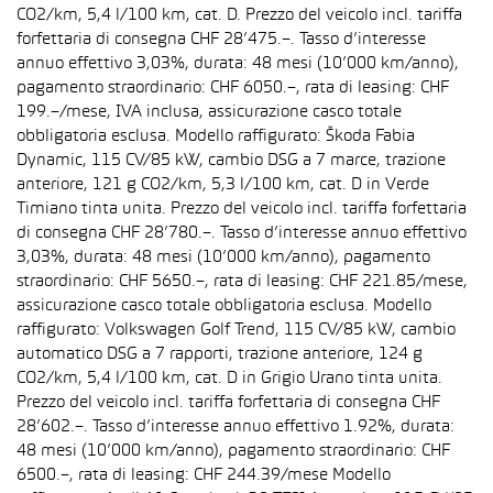
CO2/km, 5,4 l/100 km, cat. D. Prezzo del veicolo incl. tariffa
forfettaria di consegna CHF 28’475.–. Tasso d’interesse
annuo effettivo 3,03%, durata: 48 mesi (10’000 km/anno),
pagamento straordinario: CHF 6050.–, rata di leasing: CHF
199.–/mese, IVA inclusa, assicurazione casco totale
obbligatoria esclusa. Modello raffigurato: Škoda Fabia
Dynamic, 115 CV/85 kW, cambio DSG a 7 marce, trazione
anteriore, 121 g CO2/km, 5,3 l/100 km, cat. D in Verde
Timiano tinta unita. Prezzo del veicolo incl. tariffa forfettaria
di consegna CHF 28’780.–. Tasso d’interesse annuo effettivo
3,03%, durata: 48 mesi (10’000 km/anno), pagamento
straordinario: CHF 5650.–, rata di leasing: CHF 221.85/mese,
assicurazione casco totale obbligatoria esclusa. Modello
raffigurato: Volkswagen Golf Trend, 115 CV/85 kW, cambio
automatico DSG a 7 rapporti, trazione anteriore, 124 g
CO2/km, 5,4 l/100 km, cat. D in Grigio Urano tinta unita.
Prezzo del veicolo incl. tariffa forfettaria di consegna CHF
28’602.–. Tasso d’interesse annuo effettivo 1.92%, durata:
48 mesi (10’000 km/anno), pagamento straordinario: CHF
6500.–, rata di leasing: CHF 244.39/mese Modello