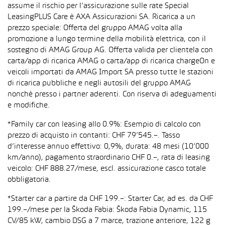
assume il rischio per l’assicurazione sulle rate Special
LeasingPLUS Care è AXA Assicurazioni SA. Ricarica a un
prezzo speciale: Offerta del gruppo AMAG volta alla
promozione a lungo termine della mobilità elettrica, con il
sostegno di AMAG Group AG. Offerta valida per clientela con
carta/app di ricarica AMAG o carta/app di ricarica chargeOn e
veicoli importati da AMAG Import SA presso tutte le stazioni
di ricarica pubbliche e negli autosili del gruppo AMAG
nonché presso i partner aderenti. Con riserva di adeguamenti
e modifiche.
*Family car con leasing allo 0.9%: Esempio di calcolo con
prezzo di acquisto in contanti: CHF 79’545.–. Tasso
d’interesse annuo effettivo: 0,9%, durata: 48 mesi (10’000
km/anno), pagamento straordinario CHF 0.–, rata di leasing
veicolo: CHF 888.27/mese, escl. assicurazione casco totale
obbligatoria.
*Starter car a partire da CHF 199.–: Starter Car, ad es. da CHF
199.–/mese per la Škoda Fabia: Škoda Fabia Dynamic, 115
CV/85 kW, cambio DSG a 7 marce, trazione anteriore, 122 g