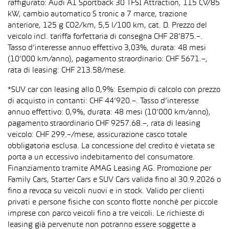
raffigurato: Audi A1 Sportback 30 TFSI Attraction, 115 CV/85
kW, cambio automatico S tronic a 7 marce, trazione
anteriore, 125 g CO2/km, 5,5 l/100 km, cat. D. Prezzo del
veicolo incl. tariffa forfettaria di consegna CHF 28’875.–.
Tasso d’interesse annuo effettivo 3,03%, durata: 48 mesi
(10’000 km/anno), pagamento straordinario: CHF 5671.–,
rata di leasing: CHF 213.58/mese.
*SUV car con leasing allo 0,9%: Esempio di calcolo con prezzo
di acquisto in contanti: CHF 44’920.–. Tasso d’interesse
annuo effettivo: 0,9%, durata: 48 mesi (10’000 km/anno),
pagamento straordinario CHF 9257.68.–, rata di leasing
veicolo: CHF 299.–/mese, assicurazione casco totale
obbligatoria esclusa. La concessione del credito è vietata se
porta a un eccessivo indebitamento del consumatore.
Finanziamento tramite AMAG Leasing AG. Promozione per
Family Cars, Starter Cars e SUV Cars valida fino al 30.9.2026 o
fino a revoca su veicoli nuovi e in stock. Valido per clienti
privati e persone fisiche con sconto flotte nonché per piccole
imprese con parco veicoli fino a tre veicoli. Le richieste di
leasing già pervenute non potranno essere soggette a