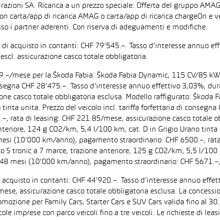
razioni SA. Ricarica a un prezzo speciale: Offerta del gruppo AMAG
on carta/app di ricarica AMAG o carta/app di ricarica chargeOn e v
so i partner aderenti. Con riserva di adeguamenti e modifiche.
zo di acquisto in contanti: CHF 79’545.–. Tasso d’interesse annuo
escl. assicurazione casco totale obbligatoria.
F 199.–/mese per la Škoda Fabia: Škoda Fabia Dynamic, 115 CV/85 k
di consegna CHF 28’475.–. Tasso d’interesse annuo effettivo 3,03%,
zione casco totale obbligatoria esclusa. Modello raffigurato: Ško
inta unita. Prezzo del veicolo incl. tariffa forfettaria di consegn
 rata di leasing: CHF 221.85/mese, assicurazione casco totale obb
iore, 124 g CO2/km, 5,4 l/100 km, cat. D in Grigio Urano tinta uni
 mesi (10’000 km/anno), pagamento straordinario: CHF 6500.–, rata
tronic a 7 marce, trazione anteriore, 125 g CO2/km, 5,5 l/100 km, 
: 48 mesi (10’000 km/anno), pagamento straordinario: CHF 5671.–,
di acquisto in contanti: CHF 44’920.–. Tasso d’interesse annuo ef
/mese, assicurazione casco totale obbligatoria esclusa. La concessi
one per Family Cars, Starter Cars e SUV Cars valida fino al 30.9.
ccole imprese con parco veicoli fino a tre veicoli. Le richieste di l