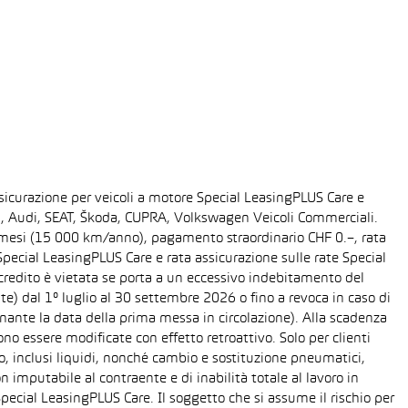
sicurazione per veicoli a motore Special LeasingPLUS Care e
gen, Audi, SEAT, Škoda, CUPRA, Volkswagen Veicoli Commerciali.
48 mesi (15 000 km/anno), pagamento straordinario CHF 0.–, rata
ecial LeasingPLUS Care e rata assicurazione sulle rate Special
 credito è vietata se porta a un eccessivo indebitamento del
ente) dal 1° luglio al 30 settembre 2026 o fino a revoca in caso di
nante la data della prima messa in circolazione). Alla scadenza
o essere modificate con effetto retroattivo. Solo per clienti
o, inclusi liquidi, nonché cambio e sostituzione pneumatici,
n imputabile al contraente e di inabilità totale al lavoro in
Special LeasingPLUS Care. Il soggetto che si assume il rischio per