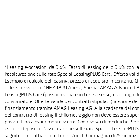
*Leasing e-occasioni da 0.6%: Tasso di leasing dello 0,6% con 
l’assicurazione sulle rate Special LeasingPLUS Care. Offerta val
Esempio di calcolo del leasing: prezzo di acquisto in contanti:
di leasing veicolo: CHF 448.91/mese, Special AMAG Advanced PLU
LeasingPLUS Care (possono variare in base a sesso, età, luogo di
consumatore. Offerta valida per contratti stipulati (ricezione del
finanziamento tramite AMAG Leasing AG. Alla scadenza del contra
del contratto di leasing il chilometraggio non deve essere super
privati. Fino a esaurimento scorte. Con riserva di modifiche. S
escluso deposito. L’assicurazione sulle rate Special LeasingPLUS C
seguito a malattia o infortunio. Zurich Compagnia di Assicurazion