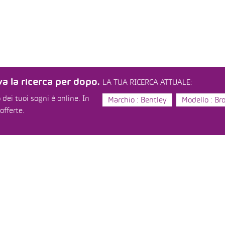
a la ricerca per dopo.
LA TUA RICERCA ATTUALE:
dei tuoi sogni è online. In
Marchio : Bentley
Modello : Br
offerte.