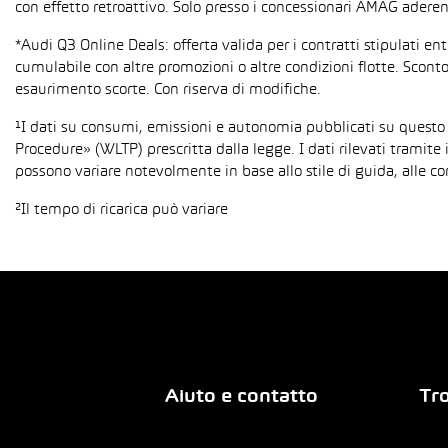
con effetto retroattivo. Solo presso i concessionari AMAG aderent
*Audi Q3 Online Deals: offerta valida per i contratti stipulati e
cumulabile con altre promozioni o altre condizioni flotte. Sconto
esaurimento scorte. Con riserva di modifiche.
¹I dati su consumi, emissioni e autonomia pubblicati su questo
Procedure» (WLTP) prescritta dalla legge. I dati rilevati tramite 
possono variare notevolmente in base allo stile di guida, alle co
²Il tempo di ricarica può variare
Aiuto e contatto
Tro