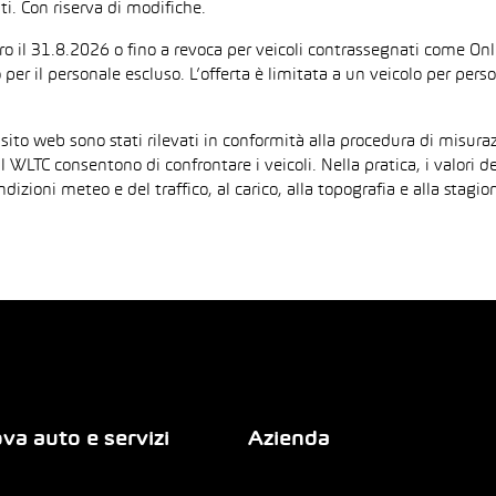
i. Con riserva di modifiche.
ntro il 31.8.2026 o fino a revoca per veicoli contrassegnati come On
 per il personale escluso. L’offerta è limitata a un veicolo per per
 sito web sono stati rilevati in conformità alla procedura di mis
il WLTC consentono di confrontare i veicoli. Nella pratica, i valori 
ndizioni meteo e del traffico, al carico, alla topografia e alla sta
va auto e servizi
Azienda