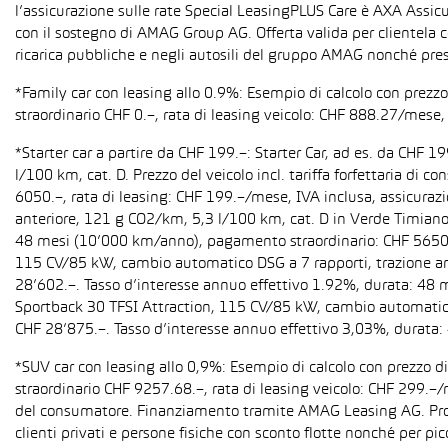
l’assicurazione sulle rate Special LeasingPLUS Care è AXA Assicu
con il sostegno di AMAG Group AG. Offerta valida per clientela c
ricarica pubbliche e negli autosili del gruppo AMAG nonché pres
*Family car con leasing allo 0.9%: Esempio di calcolo con prez
straordinario CHF 0.–, rata di leasing veicolo: CHF 888.27/mese, 
*Starter car a partire da CHF 199.–: Starter Car, ad es. da CH
l/100 km, cat. D. Prezzo del veicolo incl. tariffa forfettaria 
6050.–, rata di leasing: CHF 199.–/mese, IVA inclusa, assicura
anteriore, 121 g CO2/km, 5,3 l/100 km, cat. D in Verde Timiano t
48 mesi (10’000 km/anno), pagamento straordinario: CHF 5650.–,
115 CV/85 kW, cambio automatico DSG a 7 rapporti, trazione anter
28’602.–. Tasso d’interesse annuo effettivo 1.92%, durata: 48
Sportback 30 TFSI Attraction, 115 CV/85 kW, cambio automatico S 
CHF 28’875.–. Tasso d’interesse annuo effettivo 3,03%, durata
*SUV car con leasing allo 0,9%: Esempio di calcolo con prezzo 
straordinario CHF 9257.68.–, rata di leasing veicolo: CHF 299.–
del consumatore. Finanziamento tramite AMAG Leasing AG. Promozi
clienti privati e persone fisiche con sconto flotte nonché per pi