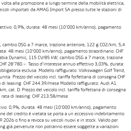
 volta alla promozione a lungo termine della mobilità elettrica,
eicoli importati da AMAG Import SA presso tutte le stazioni di
 effettivo: 0,9%, durata: 48 mesi (10’000 km/anno), pagamento
W, cambio DSG a 7 marce, trazione anteriore, 122 g CO2/km, 5,4
 durata: 48 mesi (10’000 km/anno), pagamento straordinario: CHF
da Fabia Dynamic, 115 CV/85 kW, cambio DSG a 7 marce, trazione
a CHF 28’780.–. Tasso d’interesse annuo effettivo 3,03%, durata:
ligatoria esclusa. Modello raffigurato: Volkswagen Golf Trend,
ta. Prezzo del veicolo incl. tariffa forfettaria di consegna CHF
 di leasing: CHF 244.39/mese Modello raffigurato: Audi A1
cat. D. Prezzo del veicolo incl. tariffa forfettaria di consegna
 rata di leasing: CHF 213.58/mese.
fettivo: 0,9%, durata: 48 mesi (10’000 km/anno), pagamento
one del credito è vietata se porta a un eccessivo indebitamento
2026 o fino a revoca su veicoli nuovi e in stock. Valido per
easing già pervenute non potranno essere soggette a variazioni