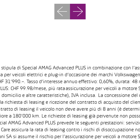
la stipula di Special AMAG Advanced PLUS in combinazione con l’as
ida per veicoli elettrici e plug-in d’occasione dei marchi Volkswa
 CHF 31’990.–. Tasso d’interesse annuo effettivo: 0,60%, durata: 
S: CHF 99.98/mese, più rata assicurazione per veicoli a motore Sp
 domicilio e altre caratteristiche), IVA inclusa. La concessione del
la richiesta di leasing e ricezione del contratto di acquisto del cli
tto di leasing il veicolo non deve avere più di 8 anni (è determi
iore a 180’000 km. Le richieste di leasing già pervenute non posson
pecial AMAG Advanced PLUS prevede le seguenti prestazioni: servizi
are assicura la rata di leasing contro i rischi di disoccupazione no
i SA si assume il rischio per l’assicurazione per veicoli a motore 