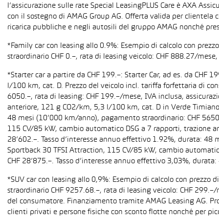
l’assicurazione sulle rate Special LeasingPLUS Care è AXA Assicu
con il sostegno di AMAG Group AG. Offerta valida per clientela c
ricarica pubbliche e negli autosili del gruppo AMAG nonché pres
*Family car con leasing allo 0.9%: Esempio di calcolo con prez
straordinario CHF 0.–, rata di leasing veicolo: CHF 888.27/mese, 
*Starter car a partire da CHF 199.–: Starter Car, ad es. da CH
l/100 km, cat. D. Prezzo del veicolo incl. tariffa forfettaria 
6050.–, rata di leasing: CHF 199.–/mese, IVA inclusa, assicura
anteriore, 121 g CO2/km, 5,3 l/100 km, cat. D in Verde Timiano t
48 mesi (10’000 km/anno), pagamento straordinario: CHF 5650.–,
115 CV/85 kW, cambio automatico DSG a 7 rapporti, trazione anter
28’602.–. Tasso d’interesse annuo effettivo 1.92%, durata: 48
Sportback 30 TFSI Attraction, 115 CV/85 kW, cambio automatico S 
CHF 28’875.–. Tasso d’interesse annuo effettivo 3,03%, durata
*SUV car con leasing allo 0,9%: Esempio di calcolo con prezzo 
straordinario CHF 9257.68.–, rata di leasing veicolo: CHF 299.–
del consumatore. Finanziamento tramite AMAG Leasing AG. Promozi
clienti privati e persone fisiche con sconto flotte nonché per pi