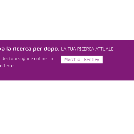
a la ricerca per dopo.
LA TUA RICERCA ATTUALE:
dei tuoi sogni è online. In
Marchio : Bentley
offerte.