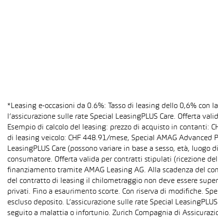
*Leasing e-occasioni da 0.6%: Tasso di leasing dello 0,6% con 
l’assicurazione sulle rate Special LeasingPLUS Care. Offerta val
Esempio di calcolo del leasing: prezzo di acquisto in contanti:
di leasing veicolo: CHF 448.91/mese, Special AMAG Advanced PLU
LeasingPLUS Care (possono variare in base a sesso, età, luogo di
consumatore. Offerta valida per contratti stipulati (ricezione del
finanziamento tramite AMAG Leasing AG. Alla scadenza del contra
del contratto di leasing il chilometraggio non deve essere super
privati. Fino a esaurimento scorte. Con riserva di modifiche. S
escluso deposito. L’assicurazione sulle rate Special LeasingPLUS C
seguito a malattia o infortunio. Zurich Compagnia di Assicurazion