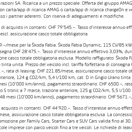
razioni SA. Ricarica a un prezzo speciale: Offerta del gruppo AMAG
on carta/app di ricarica AMAG o carta/app di ricarica chargeOn e v
so i partner aderenti. Con riserva di adeguamenti e modifiche.
zo di acquisto in contanti: CHF 79’545.–. Tasso d’interesse annuo
escl. assicurazione casco totale obbligatoria.
F 199.–/mese per la Škoda Fabia: Škoda Fabia Dynamic, 115 CV/85 k
di consegna CHF 28’475.–. Tasso d’interesse annuo effettivo 3,03%,
zione casco totale obbligatoria esclusa. Modello raffigurato: Ško
inta unita. Prezzo del veicolo incl. tariffa forfettaria di consegn
 rata di leasing: CHF 221.85/mese, assicurazione casco totale obb
iore, 124 g CO2/km, 5,4 l/100 km, cat. D in Grigio Urano tinta uni
 mesi (10’000 km/anno), pagamento straordinario: CHF 6500.–, rata
tronic a 7 marce, trazione anteriore, 125 g CO2/km, 5,5 l/100 km, 
: 48 mesi (10’000 km/anno), pagamento straordinario: CHF 5671.–,
di acquisto in contanti: CHF 44’920.–. Tasso d’interesse annuo ef
/mese, assicurazione casco totale obbligatoria esclusa. La concessi
one per Family Cars, Starter Cars e SUV Cars valida fino al 30.9.
ccole imprese con parco veicoli fino a tre veicoli. Le richieste di l