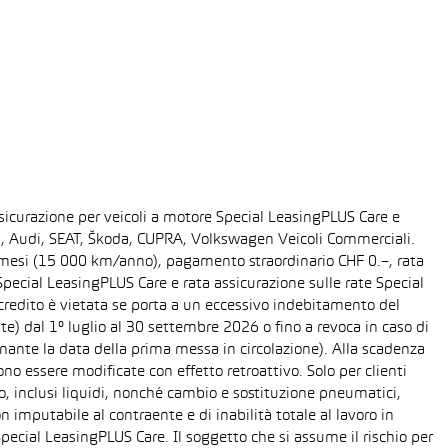
sicurazione per veicoli a motore Special LeasingPLUS Care e
gen, Audi, SEAT, Škoda, CUPRA, Volkswagen Veicoli Commerciali.
48 mesi (15 000 km/anno), pagamento straordinario CHF 0.–, rata
ecial LeasingPLUS Care e rata assicurazione sulle rate Special
 credito è vietata se porta a un eccessivo indebitamento del
ente) dal 1° luglio al 30 settembre 2026 o fino a revoca in caso di
nante la data della prima messa in circolazione). Alla scadenza
o essere modificate con effetto retroattivo. Solo per clienti
o, inclusi liquidi, nonché cambio e sostituzione pneumatici,
n imputabile al contraente e di inabilità totale al lavoro in
Special LeasingPLUS Care. Il soggetto che si assume il rischio per