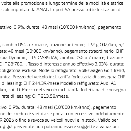
 volta alla promozione a lungo termine della mobilità elettrica,
eicoli importati da AMAG Import SA presso tutte le stazioni di
 effettivo: 0,9%, durata: 48 mesi (10’000 km/anno), pagamento
W, cambio DSG a 7 marce, trazione anteriore, 122 g CO2/km, 5,4
 durata: 48 mesi (10’000 km/anno), pagamento straordinario: CHF
da Fabia Dynamic, 115 CV/85 kW, cambio DSG a 7 marce, trazione
a CHF 28’780.–. Tasso d’interesse annuo effettivo 3,03%, durata:
ligatoria esclusa. Modello raffigurato: Volkswagen Golf Trend,
ta. Prezzo del veicolo incl. tariffa forfettaria di consegna CHF
 di leasing: CHF 244.39/mese Modello raffigurato: Audi A1
cat. D. Prezzo del veicolo incl. tariffa forfettaria di consegna
 rata di leasing: CHF 213.58/mese.
fettivo: 0,9%, durata: 48 mesi (10’000 km/anno), pagamento
one del credito è vietata se porta a un eccessivo indebitamento
2026 o fino a revoca su veicoli nuovi e in stock. Valido per
easing già pervenute non potranno essere soggette a variazioni