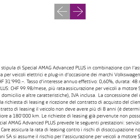
la stipula di Special AMAG Advanced PLUS in combinazione con l’as
ida per veicoli elettrici e plug-in d’occasione dei marchi Volkswa
 CHF 31’990.–. Tasso d’interesse annuo effettivo: 0,60%, durata: 
S: CHF 99.98/mese, più rata assicurazione per veicoli a motore Sp
 domicilio e altre caratteristiche), IVA inclusa. La concessione del
la richiesta di leasing e ricezione del contratto di acquisto del cli
tto di leasing il veicolo non deve avere più di 8 anni (è determi
iore a 180’000 km. Le richieste di leasing già pervenute non posson
pecial AMAG Advanced PLUS prevede le seguenti prestazioni: servizi
are assicura la rata di leasing contro i rischi di disoccupazione no
i SA si assume il rischio per l’assicurazione per veicoli a motore 