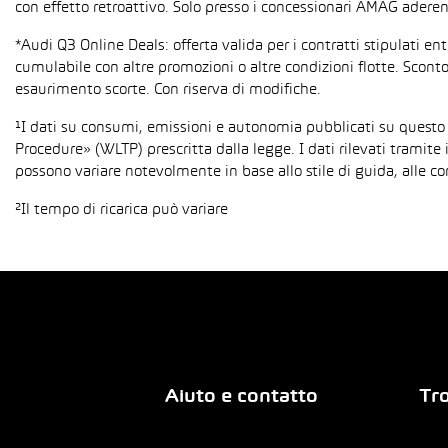
con effetto retroattivo. Solo presso i concessionari AMAG aderent
*Audi Q3 Online Deals: offerta valida per i contratti stipulati e
cumulabile con altre promozioni o altre condizioni flotte. Sconto
esaurimento scorte. Con riserva di modifiche.
¹I dati su consumi, emissioni e autonomia pubblicati su questo
Procedure» (WLTP) prescritta dalla legge. I dati rilevati tramite 
possono variare notevolmente in base allo stile di guida, alle co
²Il tempo di ricarica può variare
Aiuto e contatto
Tro