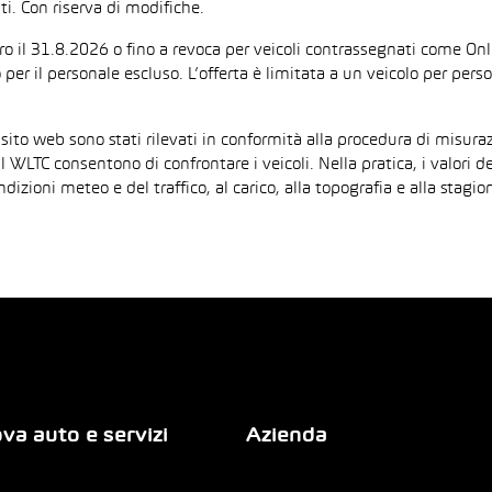
i. Con riserva di modifiche.
ntro il 31.8.2026 o fino a revoca per veicoli contrassegnati come On
 per il personale escluso. L’offerta è limitata a un veicolo per per
 sito web sono stati rilevati in conformità alla procedura di mis
il WLTC consentono di confrontare i veicoli. Nella pratica, i valori 
ndizioni meteo e del traffico, al carico, alla topografia e alla sta
va auto e servizi
Azienda