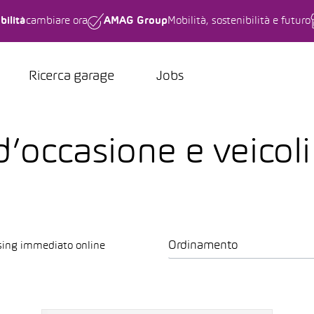
bilità
cambiare ora
AMAG Group
Mobilità, sostenibilità e futuro
Ricerca garage
Jobs
d’occasione e veicol
Ordinamento
sing immediato online