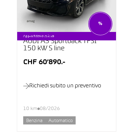
%
STARTER CAR DA CHF 199.–
Approfittane subito
AUDI A3 Sportback TFSI
150 kW S line
CHF 60’890.-
Richiedi subito un preventivo
10 km
08/2026
Benzina
Automatico