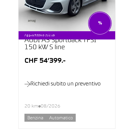
%
STARTER CAR DA CHF 199.–
Approfittane subito
AUDI A3 Sportback TFSI
150 kW S line
CHF 54’399.-
Richiedi subito un preventivo
20 km
08/2026
Benzina
Automatico