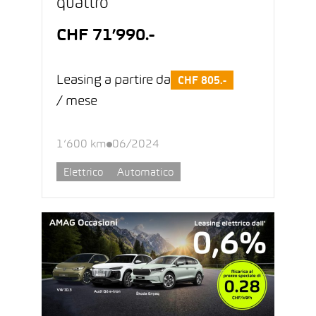
quattro
CHF 71’990.-
Leasing a partire da
CHF 805.-
/ mese
1’600 km
06/2024
Elettrico
Automatico