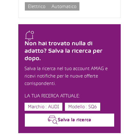
Elettrico
Automatico
Non hai trovato nulla di
adatto? Salva la ricerca per
dopo.
Salva la ricerca nel tuo account AMAG e
ricevi notifiche per le nuove offerte
corrispondenti.
LA TUA RICERCA ATTUALE:
Marchio : AUDI
Modello : SQ6
Salva la ricerca