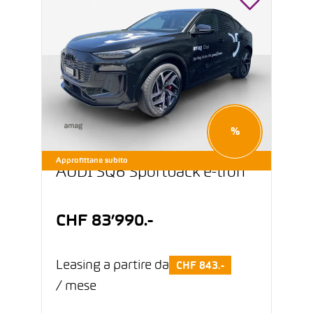
%
Approfittane subito
AUDI SQ6 Sportback e-tron
CHF 83’990.-
Leasing a partire da
CHF 843.-
/ mese