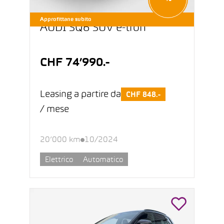
Approfittane subito
AUDI SQ6 SUV e-tron
CHF 74’990.-
Leasing a partire da
CHF 848.-
/ mese
20’000 km
10/2024
Elettrico
Automatico