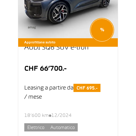
%
Approfittane subito
AUDI SQ6 SUV e-tron
CHF 66’700.-
Leasing a partire da
CHF 695.-
/ mese
18’600 km
12/2024
Elettrico
Automatico