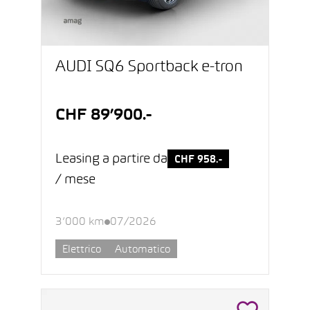
AUDI SQ6 Sportback e-tron
CHF 89’900.-
Leasing a partire da
CHF 958.-
/ mese
3’000 km
07/2026
Elettrico
Automatico