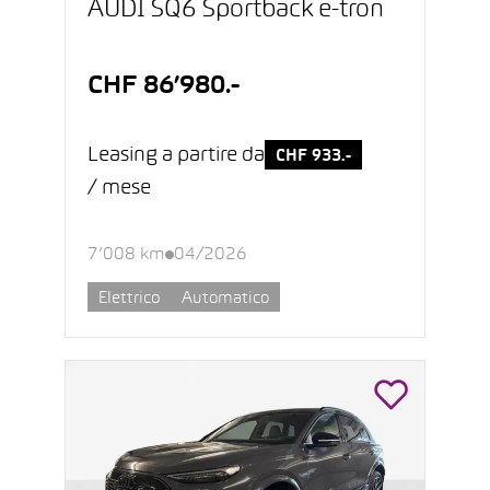
AUDI SQ6 Sportback e-tron
CHF 86’980.-
Leasing a partire da
CHF 933.-
/ mese
7’008 km
04/2026
Elettrico
Automatico