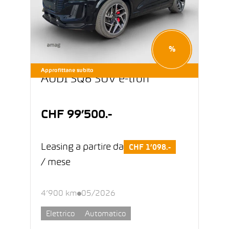
%
Approfittane subito
AUDI SQ6 SUV e-tron
CHF 99’500.-
Leasing a partire da
CHF 1’098.-
/ mese
4’900 km
05/2026
Elettrico
Automatico