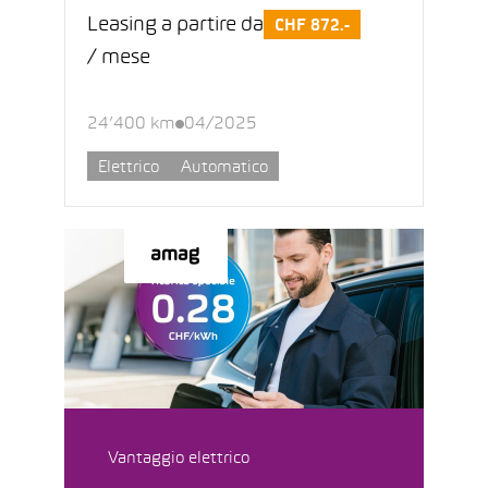
Leasing a partire da
CHF 872.-
/ mese
24’400 km
04/2025
Elettrico
Automatico
Vantaggio elettrico