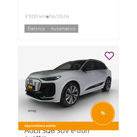
3’000 km
06/2026
Elettrico
Automatico
%
Approfittane subito
AUDI SQ6 SUV e-tron