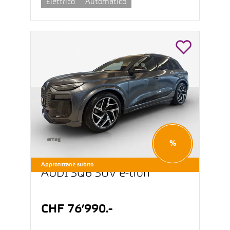
Elettrico
Automatico
%
Approfittane subito
AUDI SQ6 SUV e-tron
CHF 76’990.-