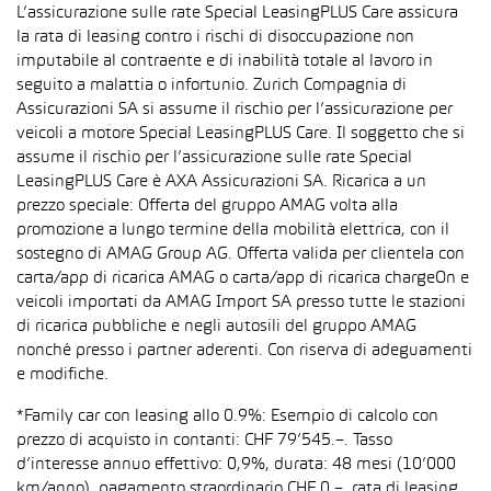
L’assicurazione sulle rate Special LeasingPLUS Care assicura
la rata di leasing contro i rischi di disoccupazione non
imputabile al contraente e di inabilità totale al lavoro in
seguito a malattia o infortunio. Zurich Compagnia di
Assicurazioni SA si assume il rischio per l’assicurazione per
veicoli a motore Special LeasingPLUS Care. Il soggetto che si
assume il rischio per l’assicurazione sulle rate Special
LeasingPLUS Care è AXA Assicurazioni SA. Ricarica a un
prezzo speciale: Offerta del gruppo AMAG volta alla
promozione a lungo termine della mobilità elettrica, con il
sostegno di AMAG Group AG. Offerta valida per clientela con
carta/app di ricarica AMAG o carta/app di ricarica chargeOn e
veicoli importati da AMAG Import SA presso tutte le stazioni
di ricarica pubbliche e negli autosili del gruppo AMAG
nonché presso i partner aderenti. Con riserva di adeguamenti
e modifiche.
*Family car con leasing allo 0.9%: Esempio di calcolo con
prezzo di acquisto in contanti: CHF 79’545.–. Tasso
d’interesse annuo effettivo: 0,9%, durata: 48 mesi (10’000
km/anno), pagamento straordinario CHF 0.–, rata di leasing