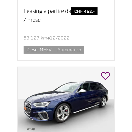
Leasing a partire da
CHF 452.-
/ mese
53’127 km
12/2022
Diesel MHEV
Automatico