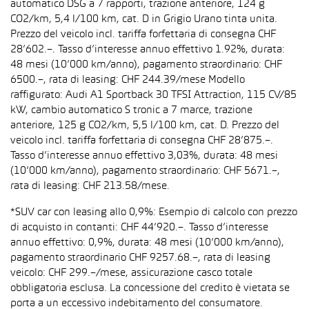
automatico DSG a 7 rapporti, trazione anteriore, 124 g
CO2/km, 5,4 l/100 km, cat. D in Grigio Urano tinta unita.
Prezzo del veicolo incl. tariffa forfettaria di consegna CHF
28’602.–. Tasso d’interesse annuo effettivo 1.92%, durata:
48 mesi (10’000 km/anno), pagamento straordinario: CHF
6500.–, rata di leasing: CHF 244.39/mese Modello
raffigurato: Audi A1 Sportback 30 TFSI Attraction, 115 CV/85
kW, cambio automatico S tronic a 7 marce, trazione
anteriore, 125 g CO2/km, 5,5 l/100 km, cat. D. Prezzo del
veicolo incl. tariffa forfettaria di consegna CHF 28’875.–.
Tasso d’interesse annuo effettivo 3,03%, durata: 48 mesi
(10’000 km/anno), pagamento straordinario: CHF 5671.–,
rata di leasing: CHF 213.58/mese.
*SUV car con leasing allo 0,9%: Esempio di calcolo con prezzo
di acquisto in contanti: CHF 44’920.–. Tasso d’interesse
annuo effettivo: 0,9%, durata: 48 mesi (10’000 km/anno),
pagamento straordinario CHF 9257.68.–, rata di leasing
veicolo: CHF 299.–/mese, assicurazione casco totale
obbligatoria esclusa. La concessione del credito è vietata se
porta a un eccessivo indebitamento del consumatore.