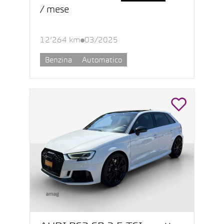
/ mese
12’264 km
03/2025
Benzina
Automatico