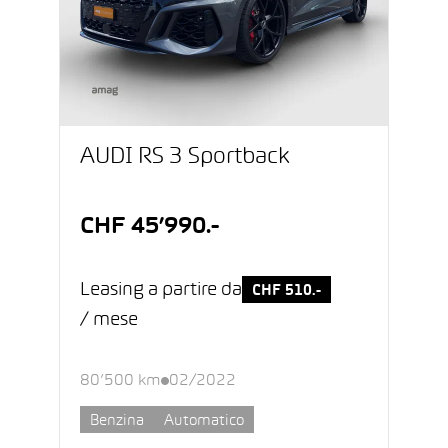
AUDI RS 3 Sportback
CHF 45’990.-
Leasing a partire da
CHF 510.-
/ mese
80’500 km
02/2022
Benzina
Automatico