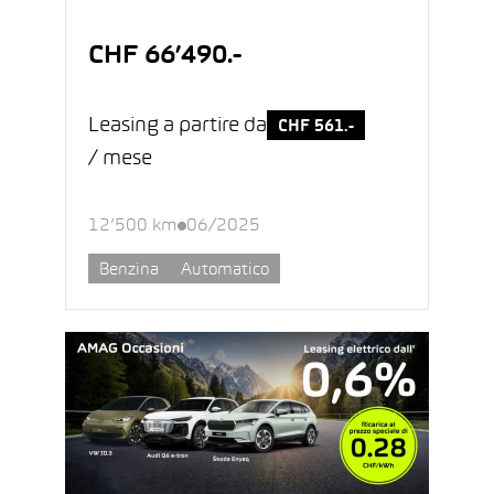
CHF 66’490.-
Leasing a partire da
CHF 561.-
/ mese
12’500 km
06/2025
Benzina
Automatico