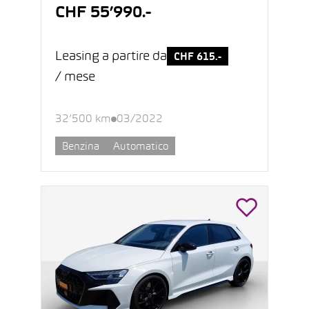
CHF 55’990.-
Leasing a partire da
CHF 615.-
/ mese
32’500 km
03/2022
Benzina
Automatico