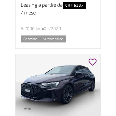
Leasing a partire da
CHF 533.-
/ mese
54’000 km
04/2020
Benzina
Automatico