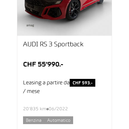
AUDI RS 3 Sportback
CHF 55’990.-
Leasing a partire da
CHF 593.-
/ mese
20’835 km
06/2022
Benzina
Automatico