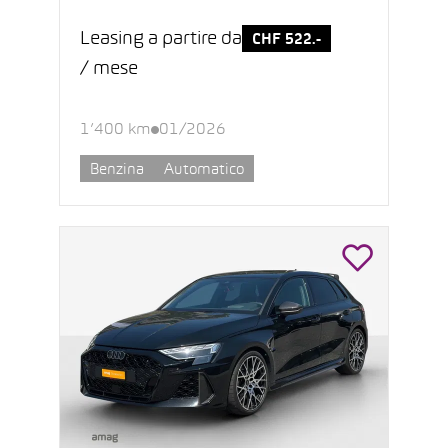
Leasing a partire da
CHF 522.-
/ mese
1’400 km
01/2026
Benzina
Automatico