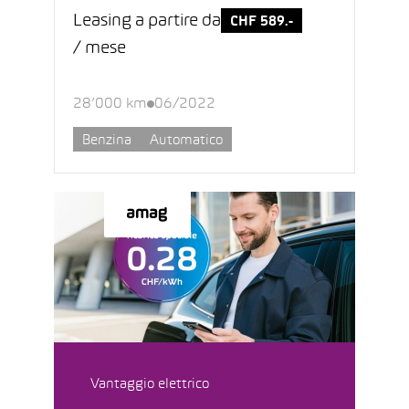
Leasing a partire da
CHF 589.-
/ mese
28’000 km
06/2022
Benzina
Automatico
Vantaggio elettrico