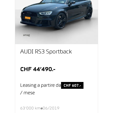
AUDI RS3 Sportback
CHF 44’490.-
Leasing a partire da
CHF 607.-
/ mese
63’000 km
06/2019