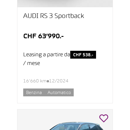
AUDI RS 3 Sportback
CHF 63’990.-
Leasing a partire da
CHF 538.-
/ mese
16’660 km
12/2024
Benzina
Automatico