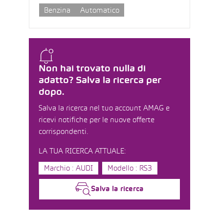
Benzina
Automatico
Non hai trovato nulla di
adatto? Salva la ricerca per
dopo.
Salva la ricerca nel tuo account AMAG e
ricevi notifiche per le nuove offerte
corrispondenti.
LA TUA RICERCA ATTUALE:
Marchio : AUDI
Modello : RS3
Salva la ricerca