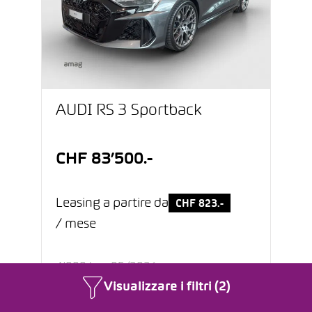
AUDI RS 3 Sportback
CHF 83’500.-
Leasing a partire da
CHF 823.-
/ mese
4’000 km
05/2026
Visualizzare i filtri (2)
Benzina
Automatico