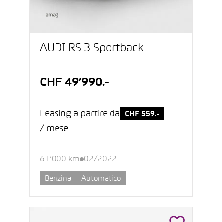
AUDI RS 3 Sportback
CHF 49’990.-
Leasing a partire da
CHF 559.-
/ mese
61’000 km
02/2022
Benzina
Automatico