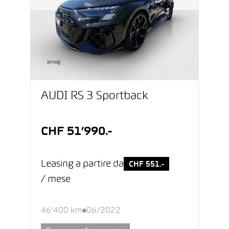
AUDI RS 3 Sportback
CHF 51’990.-
Leasing a partire da
CHF 551.-
/ mese
46’400 km
06/2022