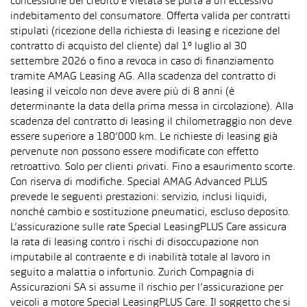
concessione del credito è vietata se porta a un eccessivo
indebitamento del consumatore. Offerta valida per contratti
stipulati (ricezione della richiesta di leasing e ricezione del
contratto di acquisto del cliente) dal 1° luglio al 30
settembre 2026 o fino a revoca in caso di finanziamento
tramite AMAG Leasing AG. Alla scadenza del contratto di
leasing il veicolo non deve avere più di 8 anni (è
determinante la data della prima messa in circolazione). Alla
scadenza del contratto di leasing il chilometraggio non deve
essere superiore a 180’000 km. Le richieste di leasing già
pervenute non possono essere modificate con effetto
retroattivo. Solo per clienti privati. Fino a esaurimento scorte.
Con riserva di modifiche. Special AMAG Advanced PLUS
prevede le seguenti prestazioni: servizio, inclusi liquidi,
nonché cambio e sostituzione pneumatici, escluso deposito.
L’assicurazione sulle rate Special LeasingPLUS Care assicura
la rata di leasing contro i rischi di disoccupazione non
imputabile al contraente e di inabilità totale al lavoro in
seguito a malattia o infortunio. Zurich Compagnia di
Assicurazioni SA si assume il rischio per l’assicurazione per
veicoli a motore Special LeasingPLUS Care. Il soggetto che si