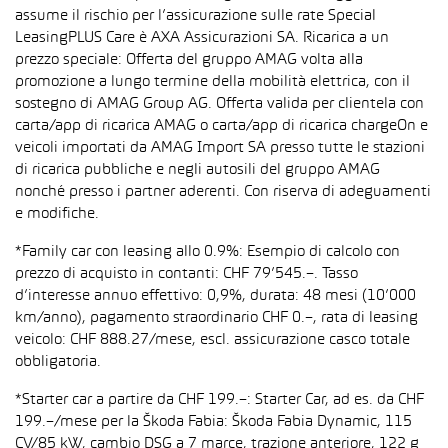
assume il rischio per l’assicurazione sulle rate Special
LeasingPLUS Care è AXA Assicurazioni SA. Ricarica a un
prezzo speciale: Offerta del gruppo AMAG volta alla
promozione a lungo termine della mobilità elettrica, con il
sostegno di AMAG Group AG. Offerta valida per clientela con
carta/app di ricarica AMAG o carta/app di ricarica chargeOn e
veicoli importati da AMAG Import SA presso tutte le stazioni
di ricarica pubbliche e negli autosili del gruppo AMAG
nonché presso i partner aderenti. Con riserva di adeguamenti
e modifiche.
*Family car con leasing allo 0.9%: Esempio di calcolo con
prezzo di acquisto in contanti: CHF 79’545.–. Tasso
d’interesse annuo effettivo: 0,9%, durata: 48 mesi (10’000
km/anno), pagamento straordinario CHF 0.–, rata di leasing
veicolo: CHF 888.27/mese, escl. assicurazione casco totale
obbligatoria.
*Starter car a partire da CHF 199.–: Starter Car, ad es. da CHF
199.–/mese per la Škoda Fabia: Škoda Fabia Dynamic, 115
CV/85 kW, cambio DSG a 7 marce, trazione anteriore, 122 g