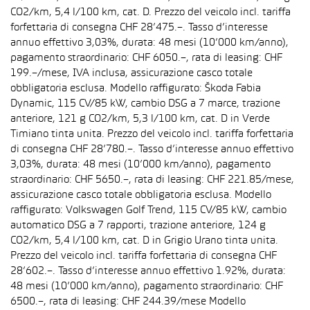
CO2/km, 5,4 l/100 km, cat. D. Prezzo del veicolo incl. tariffa
forfettaria di consegna CHF 28’475.–. Tasso d’interesse
annuo effettivo 3,03%, durata: 48 mesi (10’000 km/anno),
pagamento straordinario: CHF 6050.–, rata di leasing: CHF
199.–/mese, IVA inclusa, assicurazione casco totale
obbligatoria esclusa. Modello raffigurato: Škoda Fabia
Dynamic, 115 CV/85 kW, cambio DSG a 7 marce, trazione
anteriore, 121 g CO2/km, 5,3 l/100 km, cat. D in Verde
Timiano tinta unita. Prezzo del veicolo incl. tariffa forfettaria
di consegna CHF 28’780.–. Tasso d’interesse annuo effettivo
3,03%, durata: 48 mesi (10’000 km/anno), pagamento
straordinario: CHF 5650.–, rata di leasing: CHF 221.85/mese,
assicurazione casco totale obbligatoria esclusa. Modello
raffigurato: Volkswagen Golf Trend, 115 CV/85 kW, cambio
automatico DSG a 7 rapporti, trazione anteriore, 124 g
CO2/km, 5,4 l/100 km, cat. D in Grigio Urano tinta unita.
Prezzo del veicolo incl. tariffa forfettaria di consegna CHF
28’602.–. Tasso d’interesse annuo effettivo 1.92%, durata:
48 mesi (10’000 km/anno), pagamento straordinario: CHF
6500.–, rata di leasing: CHF 244.39/mese Modello