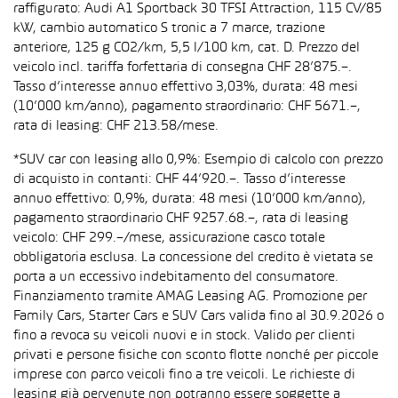
raffigurato: Audi A1 Sportback 30 TFSI Attraction, 115 CV/85
kW, cambio automatico S tronic a 7 marce, trazione
anteriore, 125 g CO2/km, 5,5 l/100 km, cat. D. Prezzo del
veicolo incl. tariffa forfettaria di consegna CHF 28’875.–.
Tasso d’interesse annuo effettivo 3,03%, durata: 48 mesi
(10’000 km/anno), pagamento straordinario: CHF 5671.–,
rata di leasing: CHF 213.58/mese.
*SUV car con leasing allo 0,9%: Esempio di calcolo con prezzo
di acquisto in contanti: CHF 44’920.–. Tasso d’interesse
annuo effettivo: 0,9%, durata: 48 mesi (10’000 km/anno),
pagamento straordinario CHF 9257.68.–, rata di leasing
veicolo: CHF 299.–/mese, assicurazione casco totale
obbligatoria esclusa. La concessione del credito è vietata se
porta a un eccessivo indebitamento del consumatore.
Finanziamento tramite AMAG Leasing AG. Promozione per
Family Cars, Starter Cars e SUV Cars valida fino al 30.9.2026 o
fino a revoca su veicoli nuovi e in stock. Valido per clienti
privati e persone fisiche con sconto flotte nonché per piccole
imprese con parco veicoli fino a tre veicoli. Le richieste di
leasing già pervenute non potranno essere soggette a