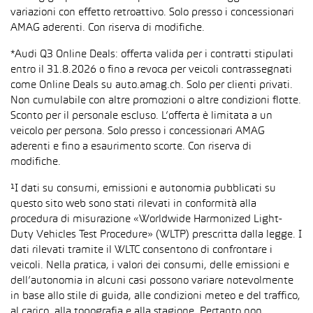
variazioni con effetto retroattivo. Solo presso i concessionari
AMAG aderenti. Con riserva di modifiche.
*Audi Q3 Online Deals: offerta valida per i contratti stipulati
entro il 31.8.2026 o fino a revoca per veicoli contrassegnati
come Online Deals su auto.amag.ch. Solo per clienti privati.
Non cumulabile con altre promozioni o altre condizioni flotte.
Sconto per il personale escluso. L’offerta è limitata a un
veicolo per persona. Solo presso i concessionari AMAG
aderenti e fino a esaurimento scorte. Con riserva di
modifiche.
¹I dati su consumi, emissioni e autonomia pubblicati su
questo sito web sono stati rilevati in conformità alla
procedura di misurazione «Worldwide Harmonized Light-
Duty Vehicles Test Procedure» (WLTP) prescritta dalla legge. I
dati rilevati tramite il WLTC consentono di confrontare i
veicoli. Nella pratica, i valori dei consumi, delle emissioni e
dell’autonomia in alcuni casi possono variare notevolmente
in base allo stile di guida, alle condizioni meteo e del traffico,
al carico, alla topografia e alla stagione. Pertanto non