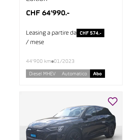
CHF 64’990.-
Leasing a partire da
CHF 574.-
/ mese
44’900 km
01/2023
Diesel MHEV
Automatico
Abo