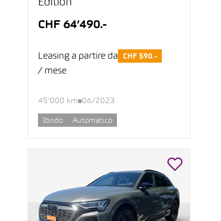
Edition
CHF 64’490.-
Leasing a partire da
CHF 590.-
/ mese
45’000 km
06/2023
Ibrido
Automatico