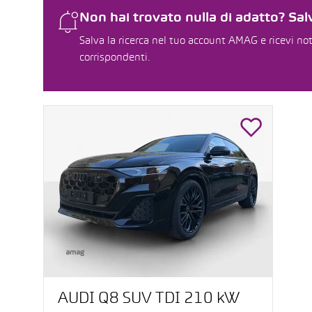
Non hai trovato nulla di adatto? Salv
Salva la ricerca nel tuo account AMAG e ricevi not
corrispondenti.
AUDI Q8 SUV TDI 210 kW