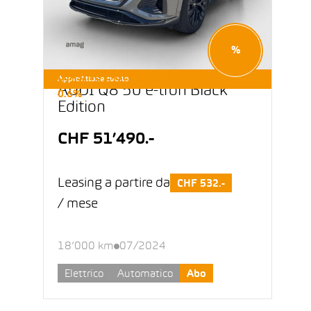
%
LEASING E-OCCASIONI DA
Approfittane subito
AUDI Q8 50 e-tron Black
0.6%
Edition
CHF 51’490.-
Leasing a partire da
CHF 532.-
/ mese
18’000 km
07/2024
Elettrico
Automatico
Abo