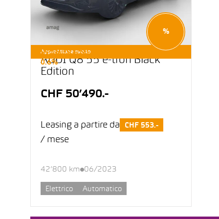
%
LEASING E-OCCASIONI DA
Approfittane subito
AUDI Q8 55 e-tron Black
0.6%
Edition
CHF 50’490.-
Leasing a partire da
CHF 553.-
/ mese
42’800 km
06/2023
Elettrico
Automatico