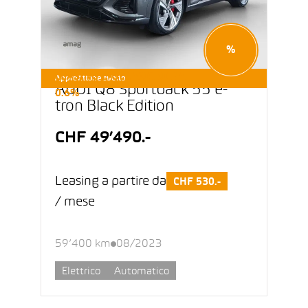
%
LEASING E-OCCASIONI DA
Approfittane subito
AUDI Q8 Sportback 55 e-
0.6%
tron Black Edition
CHF 49’490.-
Leasing a partire da
CHF 530.-
/ mese
59’400 km
08/2023
Elettrico
Automatico