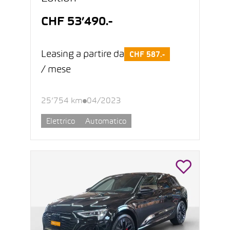
CHF 53’490.-
Leasing a partire da
CHF 587.-
/ mese
25’754 km
04/2023
Elettrico
Automatico