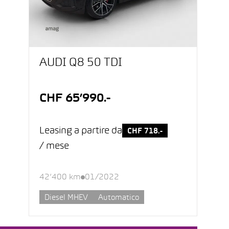
AUDI Q8 50 TDI
CHF 65’990.-
Leasing a partire da
CHF 718.-
/ mese
42’400 km
01/2022
Diesel MHEV
Automatico