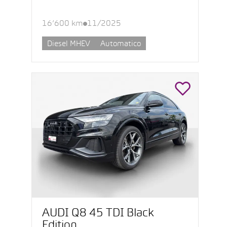
16’600 km
11/2025
Diesel MHEV
Automatico
AUDI Q8 45 TDI Black
Edition