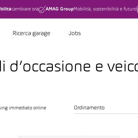
bilità
cambiare ora
AMAG Group
Mobilità, sostenibilità e futuro
Ricerca garage
Jobs
i d’occasione e veico
Ordinamento
sing immediato online