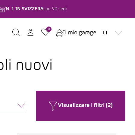
N. 1 IN SVIZZERA
con 90 sedi
0
Il mio garage
IT
li nuovi
Visualizzare i filtri (2)