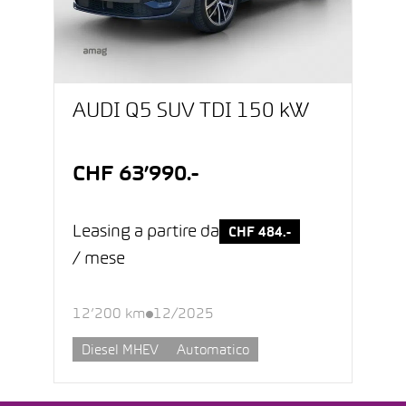
AUDI Q5 SUV TDI 150 kW
CHF 63’990.-
Leasing a partire da
CHF 484.-
/ mese
12’200 km
12/2025
Diesel MHEV
Automatico