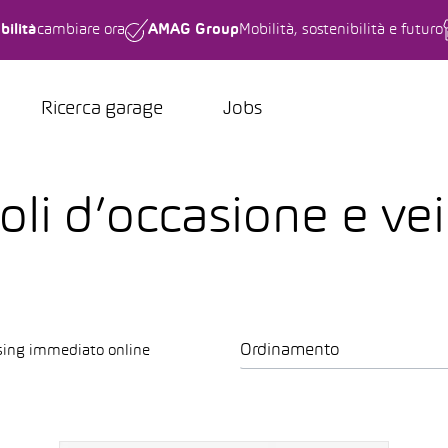
bilità
cambiare ora
AMAG Group
Mobilità, sostenibilità e futuro
Ricerca garage
Jobs
li d’occasione e vei
Ordinamento
sing immediato online