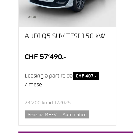
AUDI Q5 SUV TFSI 150 kW
CHF 57’490.-
Leasing a partire da
CHF 407.-
/ mese
24’200 km
11/2025
Benzina MHEV
Automatico