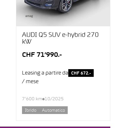
AUDI Q5 SUV e-hybrid 270
kW
CHF 71’990.-
Leasing a partire da
CHF 672.-
/ mese
7’600 km
10/2025
Ibrido
Automatico