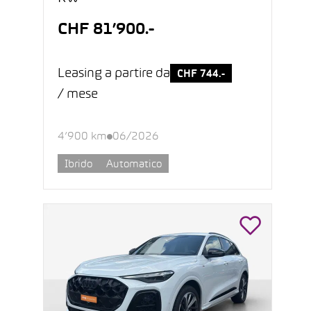
CHF 81’900.-
Leasing a partire da
CHF 744.-
/ mese
4’900 km
06/2026
Ibrido
Automatico