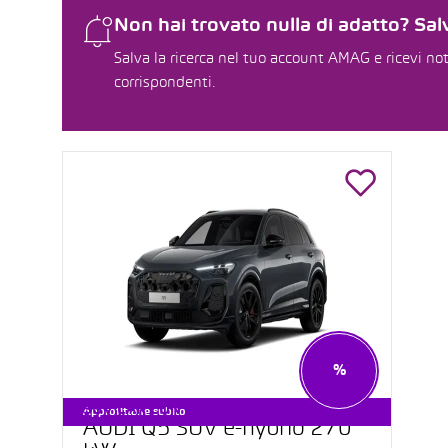
Non hai trovato nulla di adatto? Salv
Salva la ricerca nel tuo account AMAG e ricevi not
corrispondenti.
%
SUV CAR CON LEASING 0.9%
Approfittane subito
AUDI Q5 SUV e-hybrid 270