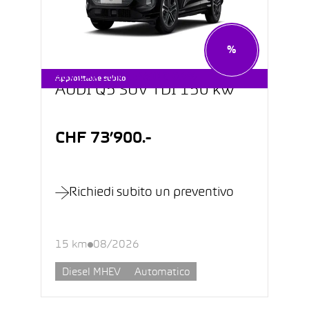
%
SUV CAR CON LEASING 0.9%
Approfittane subito
AUDI Q5 SUV TDI 150 kW
CHF 73’900.-
Richiedi subito un preventivo
15 km
08/2026
Diesel MHEV
Automatico