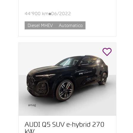
44’900 km
06/2022
Diesel MHEV
Automatico
AUDI Q5 SUV e-hybrid 270
kW