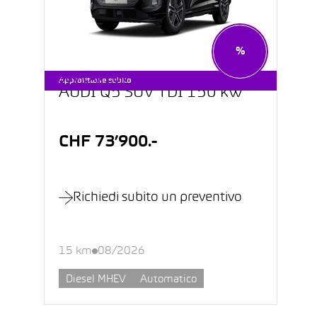
%
SUV CAR CON LEASING 0.9%
Approfittane subito
AUDI Q5 SUV TDI 150 kW
CHF 73’900.-
Richiedi subito un preventivo
15 km
08/2026
Diesel MHEV
Automatico