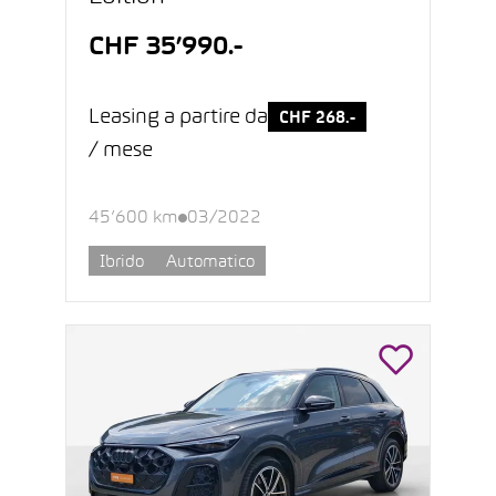
CHF 35’990.-
Leasing a partire da
CHF 268.-
/ mese
45’600 km
03/2022
Ibrido
Automatico