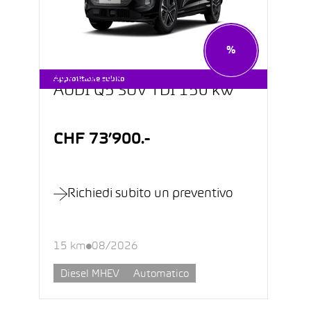
%
SUV CAR CON LEASING 0.9%
Approfittane subito
AUDI Q5 SUV TDI 150 kW
CHF 73’900.-
Richiedi subito un preventivo
15 km
08/2026
Diesel MHEV
Automatico