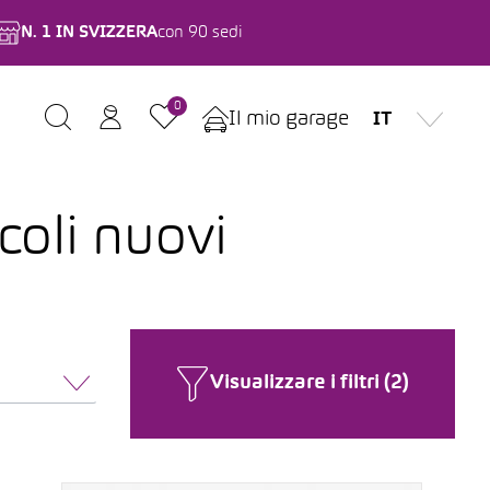
N. 1 IN SVIZZERA
con 90 sedi
0
Il mio garage
IT
coli nuovi
Visualizzare i filtri (2)