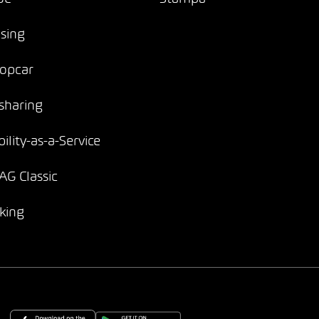
sing
opcar
sharing
ility-as-a-Service
G Classic
king