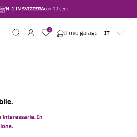
N. 1 IN SVIZZERA
con 90 sedi
0
Il mio garage
IT
ile.
 interessarle. In
zione.