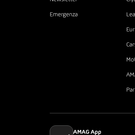
Emergenza
Lea
Eur
Car
Mob
AMA
Par
AMAG App