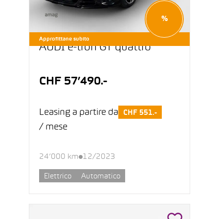
%
Approfittane subito
AUDI e-tron GT quattro
CHF 57’490.-
Leasing a partire da
CHF 551.-
/ mese
24’000 km
12/2023
Elettrico
Automatico