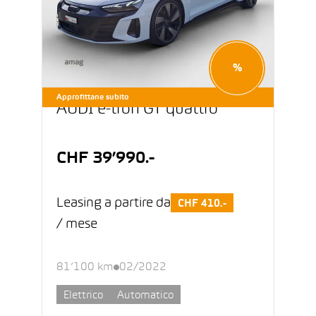
%
Approfittane subito
AUDI e-tron GT quattro
CHF 39’990.-
Leasing a partire da
CHF 410.-
/ mese
81’100 km
02/2022
Elettrico
Automatico