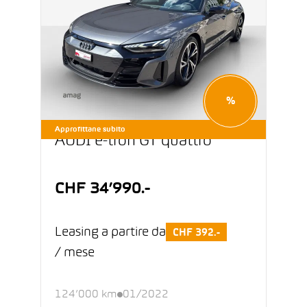
%
Approfittane subito
AUDI e-tron GT quattro
CHF 34’990.-
Leasing a partire da
CHF 392.-
/ mese
124’000 km
01/2022