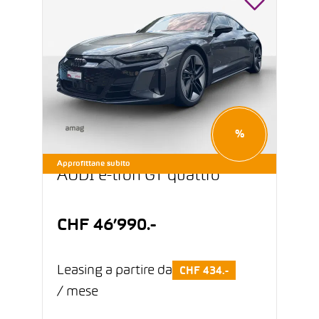
%
Approfittane subito
AUDI e-tron GT quattro
CHF 46’990.-
Leasing a partire da
CHF 434.-
/ mese