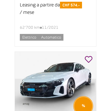
Leasing a partire da
CHF 574.-
/ mese
62’700 km
11/2021
Elettrico
Automatico
%