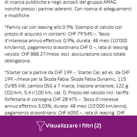
di ricarica pubbliche e negli autosili del gruppo AMAG
nonché presso i partner aderenti. Con riserva di adeguamenti
e modifiche.
*Family car con leasing allo 0.9%: Esempio di calcolo con
prezzo di acquisto in contanti: CHF 79’545.–. Tasso
d’interesse annuo effettivo: 0,9%, durata: 48 mesi (10’000
km/anno), pagamento straordinario CHF 0.–, rata di leasing
veicolo: CHF 888.27/mese, escl. assicurazione casco totale
obbligatoria.
*Starter car a partire da CHF 199.–: Starter Car, ad es. da CHF
199.–/mese per la Škoda Fabia: Škoda Fabia Dynamic, 115
CV/85 kW, cambio DSG a 7 marce, trazione anteriore, 122 g
CO2/km, 5,4 l/100 km, cat. D. Prezzo del veicolo incl. tariffa
forfettaria di consegna CHF 28’475.–. Tasso d’interesse
annuo effettivo 3,03%, durata: 48 mesi (10’000 km/anno),
pagamento straordinario: CHF 6050.–, rata di leasing: CHF
199.–/mese, IVA inclusa, assicurazione casco totale
Visualizzare i filtri (2)
obbligatoria esclusa. Modello raffigurato: Škoda Fabia
Dynamic, 115 CV/85 kW, cambio DSG a 7 marce, trazione