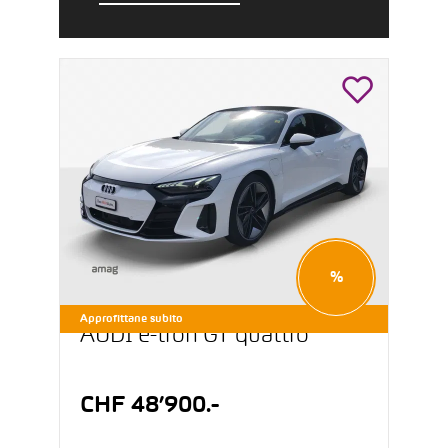
%
Approfittane subito
AUDI e-tron GT quattro
CHF 48’900.-