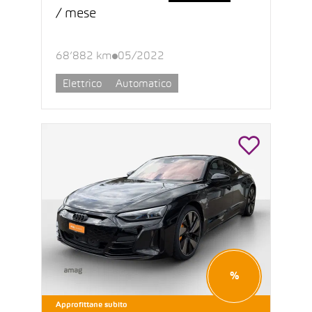
/ mese
68’882 km
05/2022
Elettrico
Automatico
%
Approfittane subito