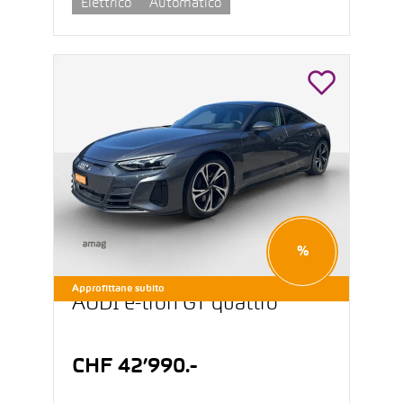
Elettrico
Automatico
%
Approfittane subito
AUDI e-tron GT quattro
CHF 42’990.-