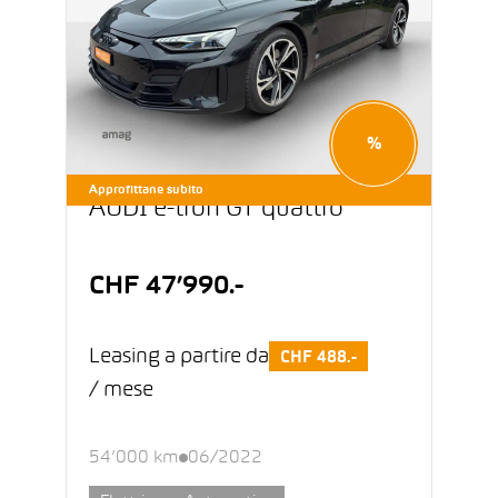
%
Approfittane subito
AUDI e-tron GT quattro
CHF 47’990.-
Leasing a partire da
CHF 488.-
/ mese
54’000 km
06/2022