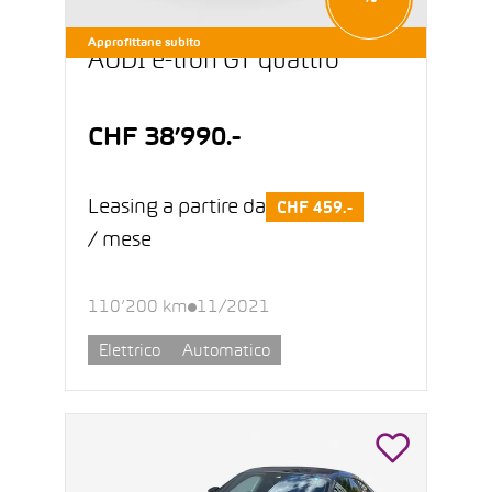
Approfittane subito
AUDI e-tron GT quattro
CHF 38’990.-
Leasing a partire da
CHF 459.-
/ mese
110’200 km
11/2021
Elettrico
Automatico