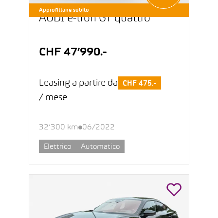
Approfittane subito
AUDI e-tron GT quattro
CHF 47’990.-
Leasing a partire da
CHF 475.-
/ mese
32’300 km
06/2022
Elettrico
Automatico