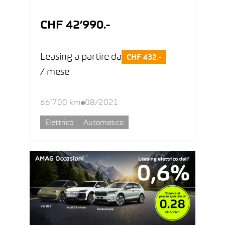
CHF 42’990.-
Leasing a partire da
CHF 432.-
/ mese
66’700 km
08/2021
Elettrico
Automatico