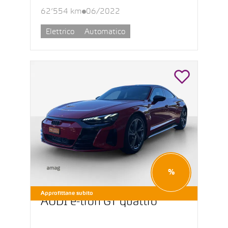
62’554 km
06/2022
Elettrico
Automatico
%
Approfittane subito
AUDI e-tron GT quattro