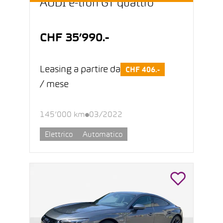
AUDI e-tron GT quattro
CHF 35’990.-
Leasing a partire da
CHF 406.-
/ mese
145’000 km
03/2022
Elettrico
Automatico