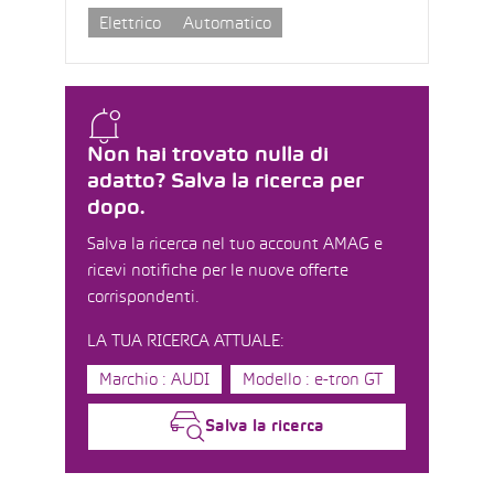
Elettrico
Automatico
Non hai trovato nulla di
adatto? Salva la ricerca per
dopo.
Salva la ricerca nel tuo account AMAG e
ricevi notifiche per le nuove offerte
corrispondenti.
LA TUA RICERCA ATTUALE:
Marchio : AUDI
Modello : e-tron GT
Salva la ricerca