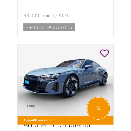
33’000 km
11/2021
Elettrico
Automatico
%
Approfittane subito
AUDI e-tron GT quattro