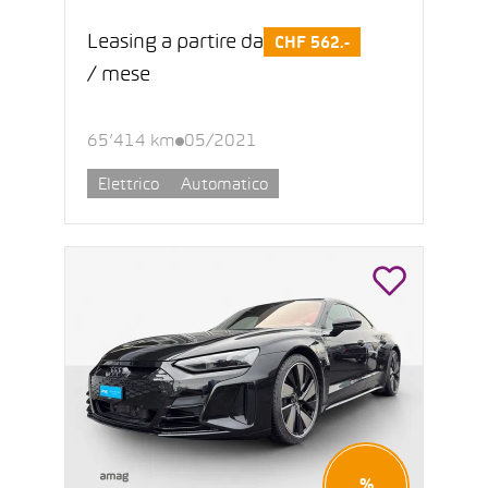
Leasing a partire da
CHF 562.-
/ mese
65’414 km
05/2021
Elettrico
Automatico
%