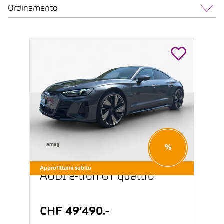
Ordinamento
%
Approfittane subito
AUDI e-tron GT quattro
CHF 49’490.-