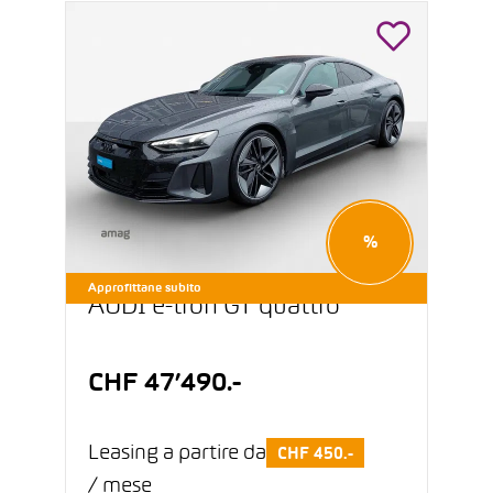
%
Approfittane subito
AUDI e-tron GT quattro
CHF 47’490.-
Leasing a partire da
CHF 450.-
/ mese