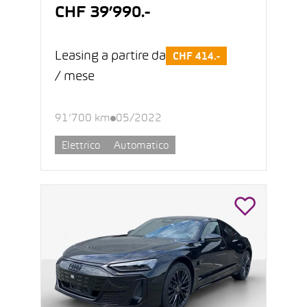
CHF 39’990.-
Leasing a partire da
CHF 414.-
/ mese
91’700 km
05/2022
Elettrico
Automatico