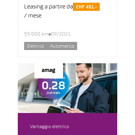
Leasing a partire da
CHF 451.-
/ mese
55’000 km
09/2021
Elettrico
Automatico
Vantaggio elettrico