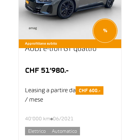
%
Approfittane subito
AUDI e-tron GT quattro
CHF 51’980.-
Leasing a partire da
CHF 600.-
/ mese
40’000 km
06/2021
Elettrico
Automatico