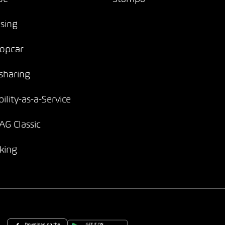
sing
opcar
sharing
ility-as-a-Service
G Classic
king