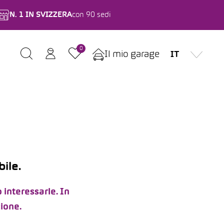
N. 1 IN SVIZZERA
con 90 sedi
0
Il mio garage
IT
ile.
 interessarle. In
zione.