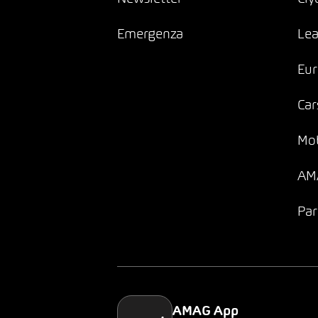
Emergenza
Lea
Eur
Car
Mob
AMA
Par
AMAG App