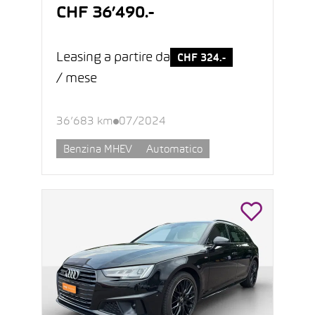
CHF 36’490.-
Leasing a partire da
CHF 324.-
/ mese
36’683 km
07/2024
Benzina MHEV
Automatico