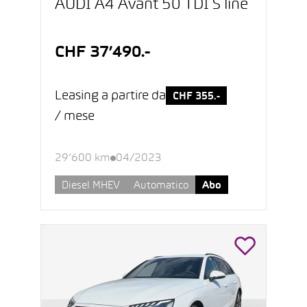
AUDI A4 Avant 50 TDI S line
CHF 37’490.-
Leasing a partire da
CHF 355.-
/ mese
29’600 km
04/2023
Diesel MHEV
Automatico
Abo