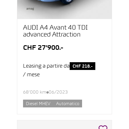
AUDI A4 Avant 40 TDI
advanced Attraction
CHF 27’900.-
Leasing a partire da
CHF 218.-
/ mese
68’000 km
06/2023
Diesel MHEV
Automatico