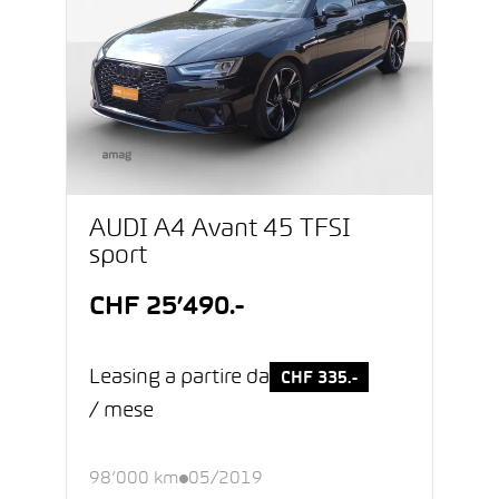
AUDI A4 Avant 45 TFSI
sport
CHF 25’490.-
Leasing a partire da
CHF 335.-
/ mese
98’000 km
05/2019