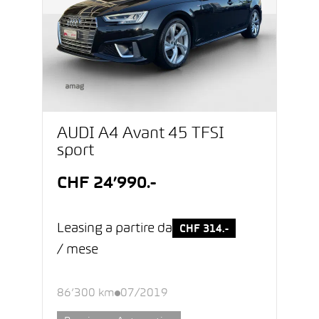
AUDI A4 Avant 45 TFSI
sport
CHF 24’990.-
Leasing a partire da
CHF 314.-
/ mese
86’300 km
07/2019