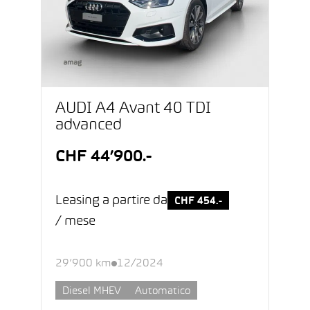
AUDI A4 Avant 40 TDI
advanced
CHF 44’900.-
Leasing a partire da
CHF 454.-
/ mese
29’900 km
12/2024
Diesel MHEV
Automatico