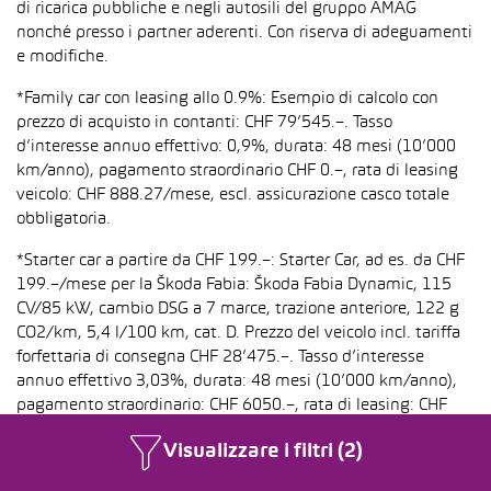
di ricarica pubbliche e negli autosili del gruppo AMAG
nonché presso i partner aderenti. Con riserva di adeguamenti
e modifiche.
*Family car con leasing allo 0.9%: Esempio di calcolo con
prezzo di acquisto in contanti: CHF 79’545.–. Tasso
d’interesse annuo effettivo: 0,9%, durata: 48 mesi (10’000
km/anno), pagamento straordinario CHF 0.–, rata di leasing
veicolo: CHF 888.27/mese, escl. assicurazione casco totale
obbligatoria.
*Starter car a partire da CHF 199.–: Starter Car, ad es. da CHF
199.–/mese per la Škoda Fabia: Škoda Fabia Dynamic, 115
CV/85 kW, cambio DSG a 7 marce, trazione anteriore, 122 g
CO2/km, 5,4 l/100 km, cat. D. Prezzo del veicolo incl. tariffa
forfettaria di consegna CHF 28’475.–. Tasso d’interesse
annuo effettivo 3,03%, durata: 48 mesi (10’000 km/anno),
pagamento straordinario: CHF 6050.–, rata di leasing: CHF
199.–/mese, IVA inclusa, assicurazione casco totale
Visualizzare i filtri (2)
obbligatoria esclusa. Modello raffigurato: Škoda Fabia
Dynamic, 115 CV/85 kW, cambio DSG a 7 marce, trazione