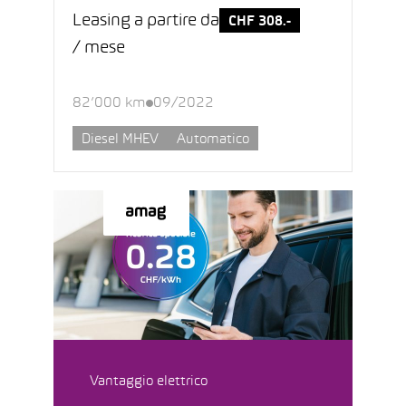
Leasing a partire da
CHF 308.-
/ mese
82’000 km
09/2022
Diesel MHEV
Automatico
Vantaggio elettrico