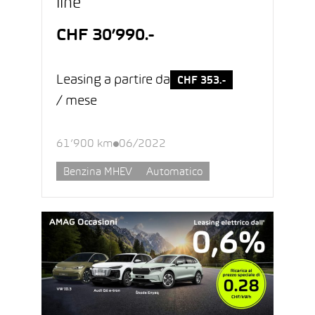
line
CHF 30’990.-
Leasing a partire da
CHF 353.-
/ mese
61’900 km
06/2022
Benzina MHEV
Automatico