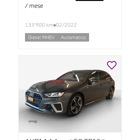
/ mese
133’900 km
02/2022
Diesel MHEV
Automatico