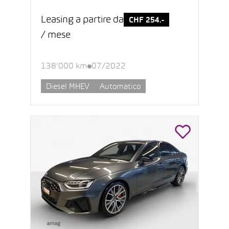
Leasing a partire da
CHF 254.-
/ mese
138’000 km
07/2022
Diesel MHEV
Automatico