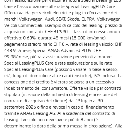
con l’assicurazione per veicoli a motore Special LeasingPLUS
Care e l’assicurazione sulle rate Special LeasingPLUS Care.
Offerta valida per veicoli elettrici e plug-in d’occasione dei
marchi Volkswagen, Audi, SEAT, Škoda, CUPRA, Volkswagen
Veicoli Commerciali. Esempio di calcolo del leasing: prezzo di
acquisto in contanti: CHF 31’990.–. Tasso d’interesse annuo
effettivo: 0,60%, durata: 48 mesi (15 000 km/anno),
pagamento straordinario CHF 0.–, rata di leasing veicolo: CHF
448.91/mese, Special AMAG Advanced PLUS: CHF
99.98/mese, più rata assicurazione per veicoli a motore
Special LeasingPLUS Care e rata assicurazione sulle rate
Special LeasingPLUS Care (possono variare in base a sesso,
età, luogo di domicilio e altre caratteristiche), IVA inclusa. La
concessione del credito è vietata se porta a un eccessivo
indebitamento del consumatore. Offerta valida per contratti
stipulati (ricezione della richiesta di leasing e ricezione del
contratto di acquisto del cliente) dal 1° luglio al 30
settembre 2026 o fino a revoca in caso di finanziamento
tramite AMAG Leasing AG. Alla scadenza del contratto di
leasing il veicolo non deve avere più di 8 anni (è
determinante la data della prima messa in circolazione). Alla