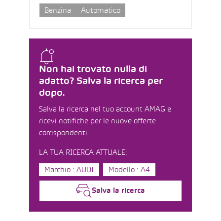
Benzina
Automatico
Non hai trovato nulla di
adatto? Salva la ricerca per
dopo.
Salva la ricerca nel tuo account AMAG e
ricevi notifiche per le nuove offerte
corrispondenti.
LA TUA RICERCA ATTUALE:
Marchio : AUDI
Modello : A4
Salva la ricerca