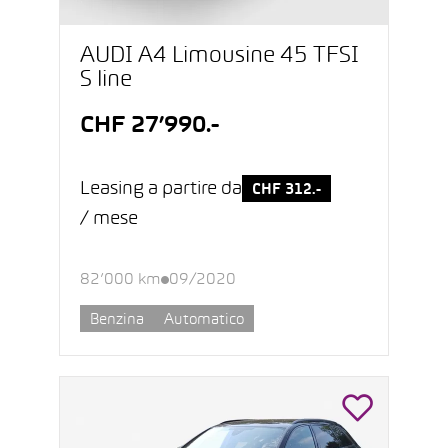
AUDI A4 Limousine 45 TFSI
S line
CHF 27’990.-
Leasing a partire da
CHF 312.-
/ mese
82’000 km
09/2020
Benzina
Automatico