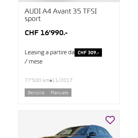
AUDI A4 Avant 35 TFSI
sport
CHF 16’990.-
Leasing a partire da
CHF 309.-
/ mese
77’500 km
11/2017
Benzina
Manuale