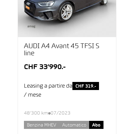
AUDI A4 Avant 45 TFSI S
line
CHF 33’990.-
Leasing a partire da
CHF 319.-
/ mese
48’300 km
07/2023
Benzina MHEV
Automatico
Abo