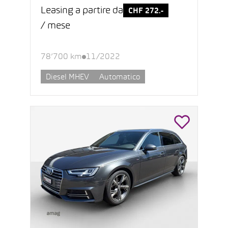
Leasing a partire da
CHF 272.-
/ mese
78’700 km
11/2022
Diesel MHEV
Automatico