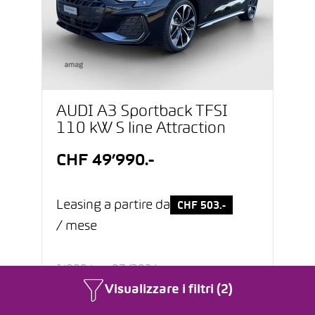
AUDI A3 Sportback TFSI
110 kW S line Attraction
CHF 49’990.-
Leasing a partire da
CHF 503.-
/ mese
1’000 km
07/2026
Visualizzare i filtri (2)
Benzina MHEV
Automatico