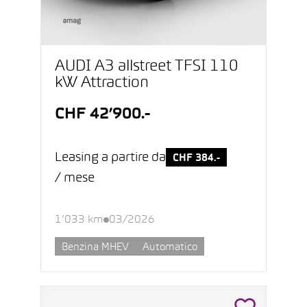
AUDI A3 allstreet TFSI 110
kW Attraction
CHF 42’900.-
Leasing a partire da
CHF 384.-
/ mese
1’033 km
03/2026
Benzina MHEV
Automatico