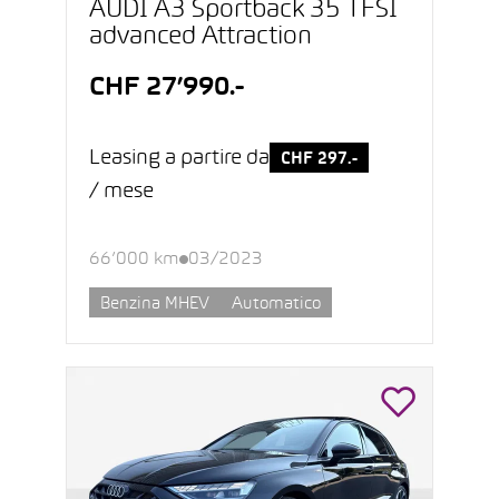
AUDI A3 Sportback 35 TFSI
advanced Attraction
CHF 27’990.-
Leasing a partire da
CHF 297.-
/ mese
66’000 km
03/2023
Benzina MHEV
Automatico