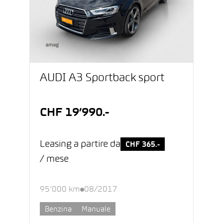
AUDI A3 Sportback sport
CHF 19’990.-
Leasing a partire da
CHF 365.-
/ mese
95’000 km
08/2017
Benzina
Manuale