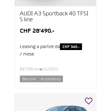
AUDI A3 Sportback 40 TFSI
S line
CHF 28’490.-
Leasing a partire da
CHF 340.-
/ mese
83’700 km
12/2021
Benzina
Automatico