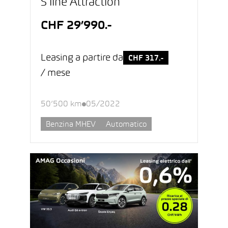
S line Attraction
CHF 29’990.-
Leasing a partire da
CHF 317.-
/ mese
50’500 km
05/2022
Benzina MHEV
Automatico