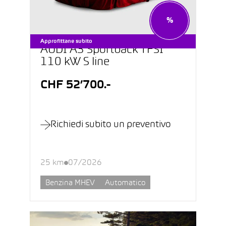
%
Approfittane subito
AUDI A3 Sportback TFSI
110 kW S line
CHF 52’700.-
Richiedi subito un preventivo
25 km
07/2026
Benzina MHEV
Automatico