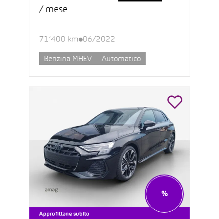
/ mese
71’400 km
06/2022
Benzina MHEV
Automatico
%
Approfittane subito