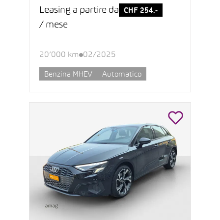
Leasing a partire da
CHF 254.-
/ mese
20’000 km
02/2025
Benzina MHEV
Automatico