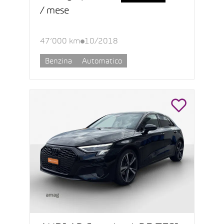
/ mese
47’000 km
10/2018
Benzina
Automatico