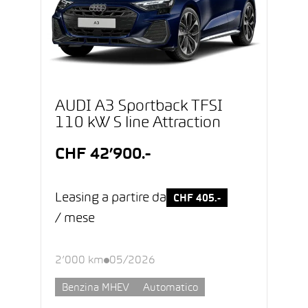
AUDI A3 Sportback TFSI
110 kW S line Attraction
CHF 42’900.-
Leasing a partire da
CHF 405.-
/ mese
2’000 km
05/2026
Benzina MHEV
Automatico