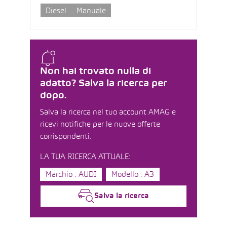
Diesel
Manuale
Non hai trovato nulla di
adatto? Salva la ricerca per
dopo.
Salva la ricerca nel tuo account AMAG e
ricevi notifiche per le nuove offerte
corrispondenti.
LA TUA RICERCA ATTUALE:
Marchio : AUDI
Modello : A3
Salva la ricerca