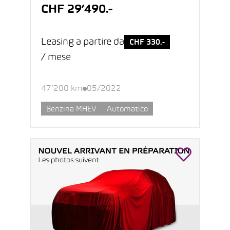
CHF 29’490.-
Leasing a partire da
CHF 330.-
/ mese
47’200 km
05/2022
Benzina MHEV
Automatico