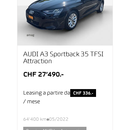
AUDI A3 Sportback 35 TFSI
Attraction
CHF 27’490.-
Leasing a partire da
CHF 336.-
/ mese
64’400 km
05/2022