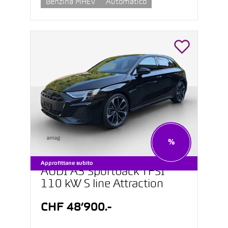
Benzina MHEV
Automatico
%
Approfittane subito
AUDI A3 Sportback TFSI
110 kW S line Attraction
CHF 48’900.-