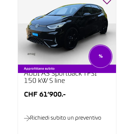
%
Approfittane subito
AUDI A3 Sportback TFSI
150 kW S line
CHF 61’900.-
Richiedi subito un preventivo