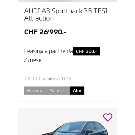
AUDI A3 Sportback 35 TFSI
Attraction
CHF 26’990.-
Leasing a partire da
CHF 310.-
/ mese
73’000 km
06/2023
Benzina
Manuale
Abo