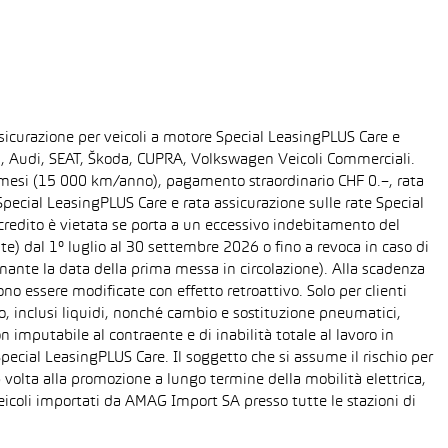
sicurazione per veicoli a motore Special LeasingPLUS Care e
gen, Audi, SEAT, Škoda, CUPRA, Volkswagen Veicoli Commerciali.
48 mesi (15 000 km/anno), pagamento straordinario CHF 0.–, rata
ecial LeasingPLUS Care e rata assicurazione sulle rate Special
 credito è vietata se porta a un eccessivo indebitamento del
ente) dal 1° luglio al 30 settembre 2026 o fino a revoca in caso di
nante la data della prima messa in circolazione). Alla scadenza
o essere modificate con effetto retroattivo. Solo per clienti
o, inclusi liquidi, nonché cambio e sostituzione pneumatici,
n imputabile al contraente e di inabilità totale al lavoro in
Special LeasingPLUS Care. Il soggetto che si assume il rischio per
 volta alla promozione a lungo termine della mobilità elettrica,
eicoli importati da AMAG Import SA presso tutte le stazioni di