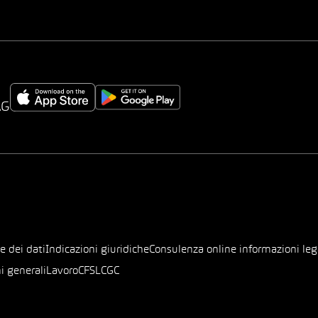
AG
e dei dati
Indicazioni giuridiche
Consulenza online informazioni leg
i generali
Lavoro
CFSL
CGC