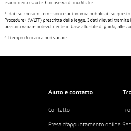
esaurimento scorte. Con riserva di modifiche.
¹I dati su consumi, emissioni e autonomia pubblicati su questo
Procedure» (WLTP) prescritta dalla legge. I dati rilevati tramite 
possono variare notevolmente in base allo stile di guida, alle co
²Il tempo di ricarica può variare
Aiuto e contatto
Tro
Contatto
Tro
Presa d’appuntamento online
Ser