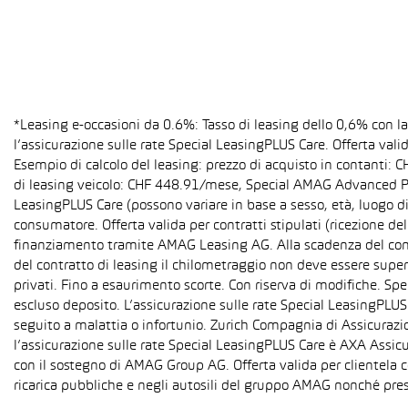
*Leasing e-occasioni da 0.6%: Tasso di leasing dello 0,6% con 
l’assicurazione sulle rate Special LeasingPLUS Care. Offerta val
Esempio di calcolo del leasing: prezzo di acquisto in contanti:
di leasing veicolo: CHF 448.91/mese, Special AMAG Advanced PLU
LeasingPLUS Care (possono variare in base a sesso, età, luogo di
consumatore. Offerta valida per contratti stipulati (ricezione del
finanziamento tramite AMAG Leasing AG. Alla scadenza del contra
del contratto di leasing il chilometraggio non deve essere super
privati. Fino a esaurimento scorte. Con riserva di modifiche. S
escluso deposito. L’assicurazione sulle rate Special LeasingPLUS C
seguito a malattia o infortunio. Zurich Compagnia di Assicurazion
l’assicurazione sulle rate Special LeasingPLUS Care è AXA Assicu
con il sostegno di AMAG Group AG. Offerta valida per clientela c
ricarica pubbliche e negli autosili del gruppo AMAG nonché pres