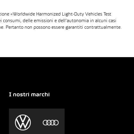
urazione «Worldwide Harmonized Light-Duty Vehicles Test
dei consumi, delle emissioni e dell’autonomia in alcuni casi
gione. Pertanto non possono essere garantiti contrattualmente.
I nostri marchi