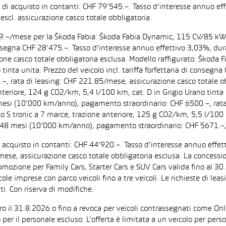
zo di acquisto in contanti: CHF 79’545.–. Tasso d’interesse annuo
escl. assicurazione casco totale obbligatoria.
F 199.–/mese per la Škoda Fabia: Škoda Fabia Dynamic, 115 CV/85 k
di consegna CHF 28’475.–. Tasso d’interesse annuo effettivo 3,03%,
zione casco totale obbligatoria esclusa. Modello raffigurato: Ško
inta unita. Prezzo del veicolo incl. tariffa forfettaria di consegn
 rata di leasing: CHF 221.85/mese, assicurazione casco totale obb
iore, 124 g CO2/km, 5,4 l/100 km, cat. D in Grigio Urano tinta uni
 mesi (10’000 km/anno), pagamento straordinario: CHF 6500.–, rata
tronic a 7 marce, trazione anteriore, 125 g CO2/km, 5,5 l/100 km, 
: 48 mesi (10’000 km/anno), pagamento straordinario: CHF 5671.–,
di acquisto in contanti: CHF 44’920.–. Tasso d’interesse annuo ef
/mese, assicurazione casco totale obbligatoria esclusa. La concessi
one per Family Cars, Starter Cars e SUV Cars valida fino al 30.9.
ccole imprese con parco veicoli fino a tre veicoli. Le richieste di l
i. Con riserva di modifiche.
ntro il 31.8.2026 o fino a revoca per veicoli contrassegnati come On
 per il personale escluso. L’offerta è limitata a un veicolo per per