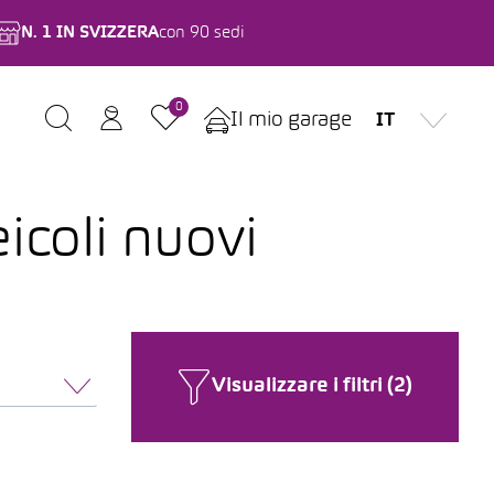
N. 1 IN SVIZZERA
con 90 sedi
0
Il mio garage
IT
icoli nuovi
Visualizzare i filtri (2)