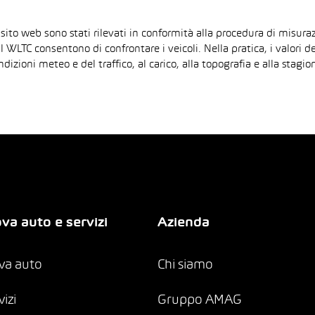
 sito web sono stati rilevati in conformità alla procedura di mis
il WLTC consentono di confrontare i veicoli. Nella pratica, i valori 
ndizioni meteo e del traffico, al carico, alla topografia e alla sta
va auto e servizi
Azienda
va auto
Chi siamo
vizi
Gruppo AMAG