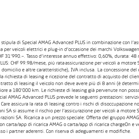
la stipula di Special AMAG Advanced PLUS in combinazione con l’as
ida per veicoli elettrici e plug-in d’occasione dei marchi Volkswa
 CHF 31’990.–. Tasso d’interesse annuo effettivo: 0,60%, durata: 
S: CHF 99.98/mese, più rata assicurazione per veicoli a motore Sp
 domicilio e altre caratteristiche), IVA inclusa. La concessione del
la richiesta di leasing e ricezione del contratto di acquisto del cli
tto di leasing il veicolo non deve avere più di 8 anni (è determi
iore a 180’000 km. Le richieste di leasing già pervenute non posson
pecial AMAG Advanced PLUS prevede le seguenti prestazioni: servizi
are assicura la rata di leasing contro i rischi di disoccupazione no
i SA si assume il rischio per l’assicurazione per veicoli a motore 
razioni SA. Ricarica a un prezzo speciale: Offerta del gruppo AMAG
on carta/app di ricarica AMAG o carta/app di ricarica chargeOn e v
so i partner aderenti. Con riserva di adeguamenti e modifiche.