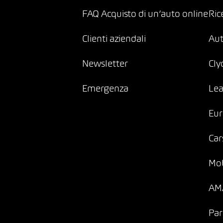
FAQ Acquisto di un’auto online
Ric
Clienti aziendali
Au
Newsletter
Cly
Emergenza
Lea
Eur
Car
Mob
AMA
Par