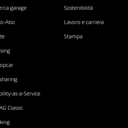
erca garage
Sostenibilità
to-Abo
Lavoro e carriera
de
Stampa
sing
opcar
sharing
ility-as-a-Service
G Classic
king