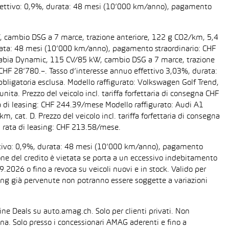
 effettivo: 0,9%, durata: 48 mesi (10’000 km/anno), pagamento
W, cambio DSG a 7 marce, trazione anteriore, 122 g CO2/km, 5,4
 durata: 48 mesi (10’000 km/anno), pagamento straordinario: CHF
da Fabia Dynamic, 115 CV/85 kW, cambio DSG a 7 marce, trazione
a CHF 28’780.–. Tasso d’interesse annuo effettivo 3,03%, durata:
ligatoria esclusa. Modello raffigurato: Volkswagen Golf Trend,
ta. Prezzo del veicolo incl. tariffa forfettaria di consegna CHF
 di leasing: CHF 244.39/mese Modello raffigurato: Audi A1
cat. D. Prezzo del veicolo incl. tariffa forfettaria di consegna
 rata di leasing: CHF 213.58/mese.
fettivo: 0,9%, durata: 48 mesi (10’000 km/anno), pagamento
one del credito è vietata se porta a un eccessivo indebitamento
2026 o fino a revoca su veicoli nuovi e in stock. Valido per
easing già pervenute non potranno essere soggette a variazioni
line Deals su auto.amag.ch. Solo per clienti privati. Non
sona. Solo presso i concessionari AMAG aderenti e fino a