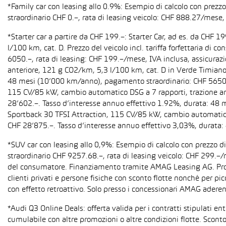
*Family car con leasing allo 0.9%: Esempio di calcolo con prez
straordinario CHF 0.–, rata di leasing veicolo: CHF 888.27/mese, 
*Starter car a partire da CHF 199.–: Starter Car, ad es. da CH
l/100 km, cat. D. Prezzo del veicolo incl. tariffa forfettaria 
6050.–, rata di leasing: CHF 199.–/mese, IVA inclusa, assicura
anteriore, 121 g CO2/km, 5,3 l/100 km, cat. D in Verde Timiano t
48 mesi (10’000 km/anno), pagamento straordinario: CHF 5650.–,
115 CV/85 kW, cambio automatico DSG a 7 rapporti, trazione anter
28’602.–. Tasso d’interesse annuo effettivo 1.92%, durata: 48
Sportback 30 TFSI Attraction, 115 CV/85 kW, cambio automatico S 
CHF 28’875.–. Tasso d’interesse annuo effettivo 3,03%, durata
*SUV car con leasing allo 0,9%: Esempio di calcolo con prezzo 
straordinario CHF 9257.68.–, rata di leasing veicolo: CHF 299.–
del consumatore. Finanziamento tramite AMAG Leasing AG. Promozi
clienti privati e persone fisiche con sconto flotte nonché per pi
con effetto retroattivo. Solo presso i concessionari AMAG aderent
*Audi Q3 Online Deals: offerta valida per i contratti stipulati e
cumulabile con altre promozioni o altre condizioni flotte. Sconto