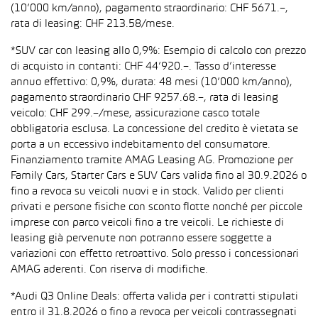
(10’000 km/anno), pagamento straordinario: CHF 5671.–,
rata di leasing: CHF 213.58/mese.
*SUV car con leasing allo 0,9%: Esempio di calcolo con prezzo
di acquisto in contanti: CHF 44’920.–. Tasso d’interesse
annuo effettivo: 0,9%, durata: 48 mesi (10’000 km/anno),
pagamento straordinario CHF 9257.68.–, rata di leasing
veicolo: CHF 299.–/mese, assicurazione casco totale
obbligatoria esclusa. La concessione del credito è vietata se
porta a un eccessivo indebitamento del consumatore.
Finanziamento tramite AMAG Leasing AG. Promozione per
Family Cars, Starter Cars e SUV Cars valida fino al 30.9.2026 o
fino a revoca su veicoli nuovi e in stock. Valido per clienti
privati e persone fisiche con sconto flotte nonché per piccole
imprese con parco veicoli fino a tre veicoli. Le richieste di
leasing già pervenute non potranno essere soggette a
variazioni con effetto retroattivo. Solo presso i concessionari
AMAG aderenti. Con riserva di modifiche.
*Audi Q3 Online Deals: offerta valida per i contratti stipulati
entro il 31.8.2026 o fino a revoca per veicoli contrassegnati