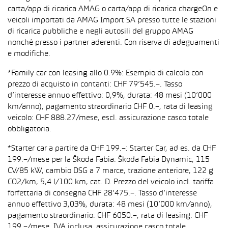
carta/app di ricarica AMAG o carta/app di ricarica chargeOn e
veicoli importati da AMAG Import SA presso tutte le stazioni
di ricarica pubbliche e negli autosili del gruppo AMAG
nonché presso i partner aderenti. Con riserva di adeguamenti
e modifiche.
*Family car con leasing allo 0.9%: Esempio di calcolo con
prezzo di acquisto in contanti: CHF 79’545.–. Tasso
d’interesse annuo effettivo: 0,9%, durata: 48 mesi (10’000
km/anno), pagamento straordinario CHF 0.–, rata di leasing
veicolo: CHF 888.27/mese, escl. assicurazione casco totale
obbligatoria.
*Starter car a partire da CHF 199.–: Starter Car, ad es. da CHF
199.–/mese per la Škoda Fabia: Škoda Fabia Dynamic, 115
CV/85 kW, cambio DSG a 7 marce, trazione anteriore, 122 g
CO2/km, 5,4 l/100 km, cat. D. Prezzo del veicolo incl. tariffa
forfettaria di consegna CHF 28’475.–. Tasso d’interesse
annuo effettivo 3,03%, durata: 48 mesi (10’000 km/anno),
pagamento straordinario: CHF 6050.–, rata di leasing: CHF
199.–/mese, IVA inclusa, assicurazione casco totale