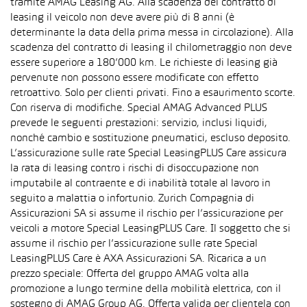
tramite AMAG Leasing AG. Alla scadenza del contratto di
leasing il veicolo non deve avere più di 8 anni (è
determinante la data della prima messa in circolazione). Alla
scadenza del contratto di leasing il chilometraggio non deve
essere superiore a 180’000 km. Le richieste di leasing già
pervenute non possono essere modificate con effetto
retroattivo. Solo per clienti privati. Fino a esaurimento scorte.
Con riserva di modifiche. Special AMAG Advanced PLUS
prevede le seguenti prestazioni: servizio, inclusi liquidi,
nonché cambio e sostituzione pneumatici, escluso deposito.
L’assicurazione sulle rate Special LeasingPLUS Care assicura
la rata di leasing contro i rischi di disoccupazione non
imputabile al contraente e di inabilità totale al lavoro in
seguito a malattia o infortunio. Zurich Compagnia di
Assicurazioni SA si assume il rischio per l’assicurazione per
veicoli a motore Special LeasingPLUS Care. Il soggetto che si
assume il rischio per l’assicurazione sulle rate Special
LeasingPLUS Care è AXA Assicurazioni SA. Ricarica a un
prezzo speciale: Offerta del gruppo AMAG volta alla
promozione a lungo termine della mobilità elettrica, con il
sostegno di AMAG Group AG. Offerta valida per clientela con