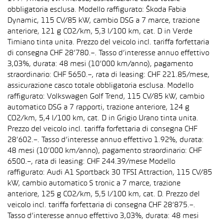
obbligatoria esclusa. Modello raffigurato: Škoda Fabia
Dynamic, 115 CV/85 kW, cambio DSG a 7 marce, trazione
anteriore, 121 g CO2/km, 5,3 l/100 km, cat. D in Verde
Timiano tinta unita. Prezzo del veicolo incl. tariffa forfettaria
di consegna CHF 28’780.–. Tasso d’interesse annuo effettivo
3,03%, durata: 48 mesi (10’000 km/anno), pagamento
straordinario: CHF 5650.–, rata di leasing: CHF 221.85/mese,
assicurazione casco totale obbligatoria esclusa. Modello
raffigurato: Volkswagen Golf Trend, 115 CV/85 kW, cambio
automatico DSG a 7 rapporti, trazione anteriore, 124 g
CO2/km, 5,4 l/100 km, cat. D in Grigio Urano tinta unita.
Prezzo del veicolo incl. tariffa forfettaria di consegna CHF
28’602.–. Tasso d’interesse annuo effettivo 1.92%, durata:
48 mesi (10’000 km/anno), pagamento straordinario: CHF
6500.–, rata di leasing: CHF 244.39/mese Modello
raffigurato: Audi A1 Sportback 30 TFSI Attraction, 115 CV/85
kW, cambio automatico S tronic a 7 marce, trazione
anteriore, 125 g CO2/km, 5,5 l/100 km, cat. D. Prezzo del
veicolo incl. tariffa forfettaria di consegna CHF 28’875.–.
Tasso d’interesse annuo effettivo 3,03%, durata: 48 mesi