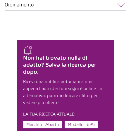
Ordinamento
Non hai trovato nulla di
adatto? Salva la ricerca per
dopo.
Ricevi una notifica automatica non
appena l'auto dei tuoi sogni è online. In
alternativa, puoi modificare i filtri per
vedere più offerte.
LA TUA RICERCA ATTUALE:
Marchio : Abarth
Modello : 695