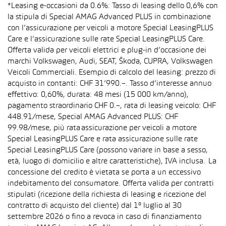
*Leasing e-occasioni da 0.6%: Tasso di leasing dello 0,6% con
la stipula di Special AMAG Advanced PLUS in combinazione
con l’assicurazione per veicoli a motore Special LeasingPLUS
Care e l’assicurazione sulle rate Special LeasingPLUS Care.
Offerta valida per veicoli elettrici e plug-in d’occasione dei
marchi Volkswagen, Audi, SEAT, Škoda, CUPRA, Volkswagen
Veicoli Commerciali. Esempio di calcolo del leasing: prezzo di
acquisto in contanti: CHF 31’990.–. Tasso d’interesse annuo
effettivo: 0,60%, durata: 48 mesi (15 000 km/anno),
pagamento straordinario CHF 0.–, rata di leasing veicolo: CHF
448.91/mese, Special AMAG Advanced PLUS: CHF
99.98/mese, più rata assicurazione per veicoli a motore
Special LeasingPLUS Care e rata assicurazione sulle rate
Special LeasingPLUS Care (possono variare in base a sesso,
età, luogo di domicilio e altre caratteristiche), IVA inclusa. La
concessione del credito è vietata se porta a un eccessivo
indebitamento del consumatore. Offerta valida per contratti
stipulati (ricezione della richiesta di leasing e ricezione del
contratto di acquisto del cliente) dal 1° luglio al 30
settembre 2026 o fino a revoca in caso di finanziamento