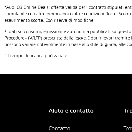
*Audi Q3 Online Deals: offerta valida per i contratti stipulati e
cumulabile con altre promozioni o altre condizioni flotte. Sconto
esaurimento scorte. Con riserva di modifiche.
¹I dati su consumi, emissioni e autonomia pubblicati su questo
Procedure» (WLTP) prescritta dalla legge. I dati rilevati tramite 
possono variare notevolmente in base allo stile di guida, alle co
²Il tempo di ricarica può variare
Aiuto e contatto
Tro
Contatto
Tro