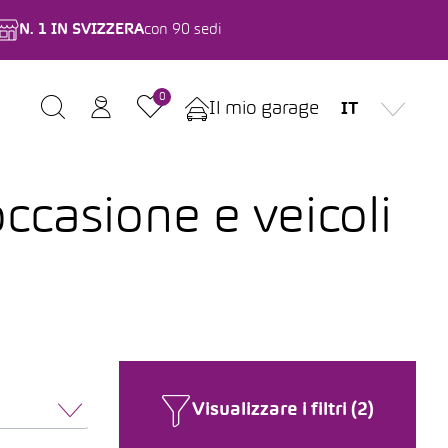
N. 1 IN SVIZZERA
con 90 sedi
0
Il mio garage
IT
ccasione e veicoli
Visualizzare i filtri (2)