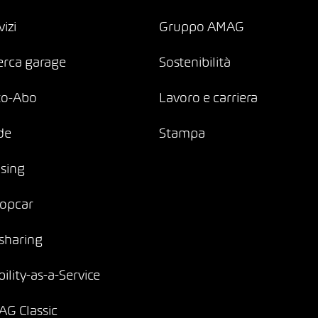
vizi
Gruppo AMAG
erca garage
Sostenibilità
to-Abo
Lavoro e carriera
de
Stampa
sing
opcar
sharing
ility-as-a-Service
G Classic