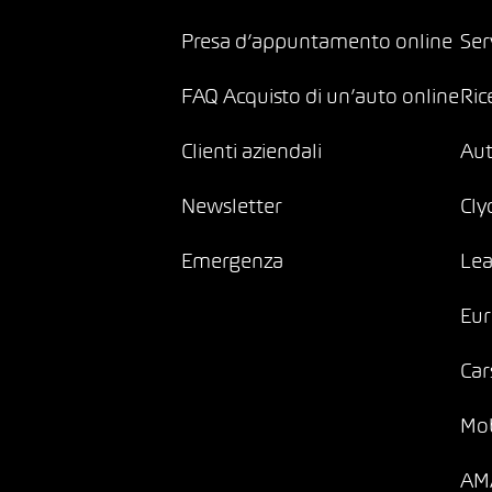
Presa d’appuntamento online
Ser
FAQ Acquisto di un’auto online
Ric
Clienti aziendali
Au
Newsletter
Cly
Emergenza
Lea
Eur
Car
Mob
AMA