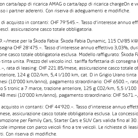
on carta/app di ricarica AMAG o carta/app di ricarica chargeOn e v
so i partner aderenti. Con riserva di adeguamenti e modifiche.
zo di acquisto in contanti: CHF 79’545.–. Tasso d’interesse annuo
escl. assicurazione casco totale obbligatoria.
F 199.–/mese per la Škoda Fabia: Škoda Fabia Dynamic, 115 CV/85 k
di consegna CHF 28’475.–. Tasso d’interesse annuo effettivo 3,03%,
zione casco totale obbligatoria esclusa. Modello raffigurato: Ško
inta unita. Prezzo del veicolo incl. tariffa forfettaria di consegn
 rata di leasing: CHF 221.85/mese, assicurazione casco totale obb
iore, 124 g CO2/km, 5,4 l/100 km, cat. D in Grigio Urano tinta uni
 mesi (10’000 km/anno), pagamento straordinario: CHF 6500.–, rata
tronic a 7 marce, trazione anteriore, 125 g CO2/km, 5,5 l/100 km, 
: 48 mesi (10’000 km/anno), pagamento straordinario: CHF 5671.–,
di acquisto in contanti: CHF 44’920.–. Tasso d’interesse annuo ef
/mese, assicurazione casco totale obbligatoria esclusa. La concessi
one per Family Cars, Starter Cars e SUV Cars valida fino al 30.9.
ccole imprese con parco veicoli fino a tre veicoli. Le richieste di l
i. Con riserva di modifiche.