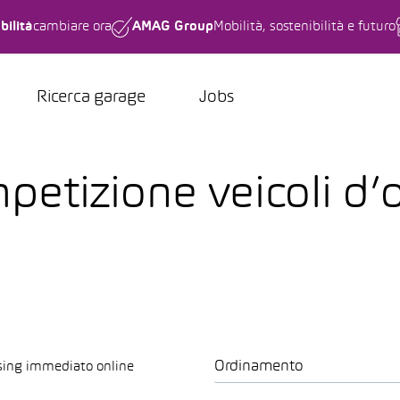
bilità
cambiare ora
AMAG Group
Mobilità, sostenibilità e futuro
Ricerca garage
Jobs
etizione veicoli d’o
Ordinamento
sing immediato online