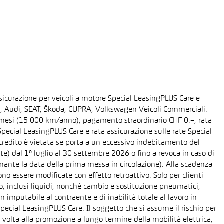
sicurazione per veicoli a motore Special LeasingPLUS Care e
gen, Audi, SEAT, Škoda, CUPRA, Volkswagen Veicoli Commerciali.
48 mesi (15 000 km/anno), pagamento straordinario CHF 0.–, rata
ecial LeasingPLUS Care e rata assicurazione sulle rate Special
 credito è vietata se porta a un eccessivo indebitamento del
ente) dal 1° luglio al 30 settembre 2026 o fino a revoca in caso di
nante la data della prima messa in circolazione). Alla scadenza
o essere modificate con effetto retroattivo. Solo per clienti
o, inclusi liquidi, nonché cambio e sostituzione pneumatici,
n imputabile al contraente e di inabilità totale al lavoro in
Special LeasingPLUS Care. Il soggetto che si assume il rischio per
 volta alla promozione a lungo termine della mobilità elettrica,