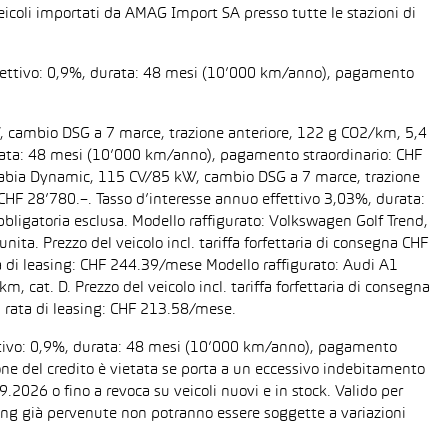
eicoli importati da AMAG Import SA presso tutte le stazioni di
 effettivo: 0,9%, durata: 48 mesi (10’000 km/anno), pagamento
W, cambio DSG a 7 marce, trazione anteriore, 122 g CO2/km, 5,4
 durata: 48 mesi (10’000 km/anno), pagamento straordinario: CHF
da Fabia Dynamic, 115 CV/85 kW, cambio DSG a 7 marce, trazione
a CHF 28’780.–. Tasso d’interesse annuo effettivo 3,03%, durata:
ligatoria esclusa. Modello raffigurato: Volkswagen Golf Trend,
ta. Prezzo del veicolo incl. tariffa forfettaria di consegna CHF
 di leasing: CHF 244.39/mese Modello raffigurato: Audi A1
cat. D. Prezzo del veicolo incl. tariffa forfettaria di consegna
 rata di leasing: CHF 213.58/mese.
fettivo: 0,9%, durata: 48 mesi (10’000 km/anno), pagamento
one del credito è vietata se porta a un eccessivo indebitamento
2026 o fino a revoca su veicoli nuovi e in stock. Valido per
easing già pervenute non potranno essere soggette a variazioni