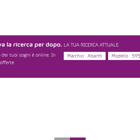
a la ricerca per dopo.
LA TUA RICERCA ATTUALE:
dei tuoi sogni è online. In
Marchio : Abarth
Modello : 59
offerte.