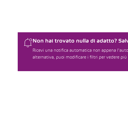
Non hai trovato nulla di adatto? Salv
Ricevi una notifica automatica non appena l'auto 
alternativa, puoi modificare i filtri per vedere più 