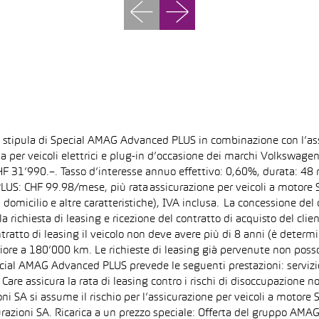
la stipula di Special AMAG Advanced PLUS in combinazione con l’as
ida per veicoli elettrici e plug-in d’occasione dei marchi Volkswa
 CHF 31’990.–. Tasso d’interesse annuo effettivo: 0,60%, durata: 
S: CHF 99.98/mese, più rata assicurazione per veicoli a motore Sp
 domicilio e altre caratteristiche), IVA inclusa. La concessione del
la richiesta di leasing e ricezione del contratto di acquisto del cli
tto di leasing il veicolo non deve avere più di 8 anni (è determi
iore a 180’000 km. Le richieste di leasing già pervenute non posson
pecial AMAG Advanced PLUS prevede le seguenti prestazioni: servizi
are assicura la rata di leasing contro i rischi di disoccupazione no
i SA si assume il rischio per l’assicurazione per veicoli a motore 
razioni SA. Ricarica a un prezzo speciale: Offerta del gruppo AMAG