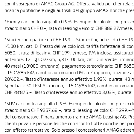
con il sostegno di AMAG Group AG. Offerta valida per clientela c
ricarica pubbliche e negli autosili del gruppo AMAG nonché pres
*Family car con leasing allo 0.9%: Esempio di calcolo con prez
straordinario CHF 0.–, rata di leasing veicolo: CHF 888.27/mese, 
*Starter car a partire da CHF 199.–: Starter Car, ad es. da CH
l/100 km, cat. D. Prezzo del veicolo incl. tariffa forfettaria 
6050.–, rata di leasing: CHF 199.–/mese, IVA inclusa, assicura
anteriore, 121 g CO2/km, 5,3 l/100 km, cat. D in Verde Timiano t
48 mesi (10’000 km/anno), pagamento straordinario: CHF 5650.–,
115 CV/85 kW, cambio automatico DSG a 7 rapporti, trazione anter
28’602.–. Tasso d’interesse annuo effettivo 1.92%, durata: 48
Sportback 30 TFSI Attraction, 115 CV/85 kW, cambio automatico S 
CHF 28’875.–. Tasso d’interesse annuo effettivo 3,03%, durata
*SUV car con leasing allo 0,9%: Esempio di calcolo con prezzo 
straordinario CHF 9257.68.–, rata di leasing veicolo: CHF 299.–
del consumatore. Finanziamento tramite AMAG Leasing AG. Promozi
clienti privati e persone fisiche con sconto flotte nonché per pi
con effetto retroattivo. Solo presso i concessionari AMAG aderent