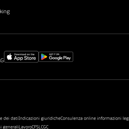
king
AG
e dei dati
Indicazioni giuridiche
Consulenza online informazioni leg
i generali
Lavoro
CFSL
CGC