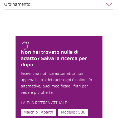
Ordinamento
Non hai trovato nulla di
adatto? Salva la ricerca per
dopo.
Ricevi una notifica automatica non
appena l'auto dei tuoi sogni è online. In
alternativa, puoi modificare i filtri per
vedere più offerte.
LA TUA RICERCA ATTUALE:
Marchio : Abarth
Modello : 500