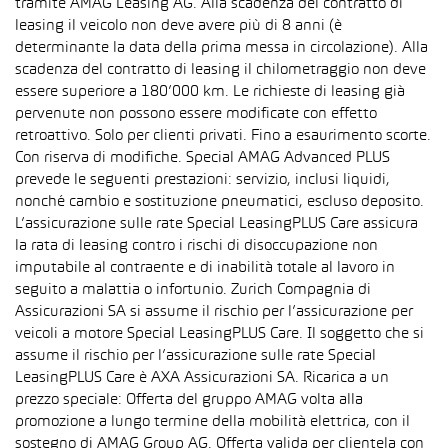
tramite AMAG Leasing AG. Alla scadenza del contratto di
leasing il veicolo non deve avere più di 8 anni (è
determinante la data della prima messa in circolazione). Alla
scadenza del contratto di leasing il chilometraggio non deve
essere superiore a 180’000 km. Le richieste di leasing già
pervenute non possono essere modificate con effetto
retroattivo. Solo per clienti privati. Fino a esaurimento scorte.
Con riserva di modifiche. Special AMAG Advanced PLUS
prevede le seguenti prestazioni: servizio, inclusi liquidi,
nonché cambio e sostituzione pneumatici, escluso deposito.
L’assicurazione sulle rate Special LeasingPLUS Care assicura
la rata di leasing contro i rischi di disoccupazione non
imputabile al contraente e di inabilità totale al lavoro in
seguito a malattia o infortunio. Zurich Compagnia di
Assicurazioni SA si assume il rischio per l’assicurazione per
veicoli a motore Special LeasingPLUS Care. Il soggetto che si
assume il rischio per l’assicurazione sulle rate Special
LeasingPLUS Care è AXA Assicurazioni SA. Ricarica a un
prezzo speciale: Offerta del gruppo AMAG volta alla
promozione a lungo termine della mobilità elettrica, con il
sostegno di AMAG Group AG. Offerta valida per clientela con