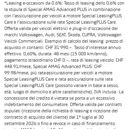
*Leasing e-occasioni da 0.6%: Tasso di leasing dello 0,6% con
la stipula di Special AMAG Advanced PLUS in combinazione
con l’assicurazione per veicoli a motore Special LeasingPLUS
Care e l’assicurazione sulle rate Special LeasingPLUS Care.
Offerta valida per veicoli elettrici e plug-in d’occasione dei
marchi Volkswagen, Audi, SEAT, Škoda, CUPRA, Volkswagen
Veicoli Commerciali. Esempio di calcolo del leasing: prezzo di
acquisto in contanti: CHF 31’990.–. Tasso d’interesse annuo
effettivo: 0,60%, durata: 48 mesi (15 000 km/anno),
pagamento straordinario CHF 0.–, rata di leasing veicolo: CHF
448.91/mese, Special AMAG Advanced PLUS: CHF
99.98/mese, più rata assicurazione per veicoli a motore
Special LeasingPLUS Care e rata assicurazione sulle rate
Special LeasingPLUS Care (possono variare in base a sesso,
età, luogo di domicilio e altre caratteristiche), IVA inclusa. La
concessione del credito è vietata se porta a un eccessivo
indebitamento del consumatore. Offerta valida per contratti
stipulati (ricezione della richiesta di leasing e ricezione del
contratto di acquisto del cliente) dal 1° luglio al 30
settembre 2026 o fino a revoca in caso di finanziamento