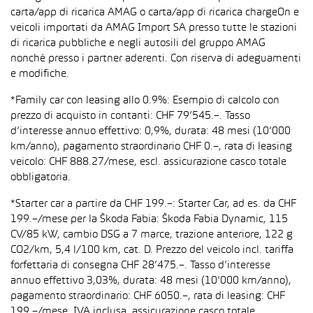
carta/app di ricarica AMAG o carta/app di ricarica chargeOn e
veicoli importati da AMAG Import SA presso tutte le stazioni
di ricarica pubbliche e negli autosili del gruppo AMAG
nonché presso i partner aderenti. Con riserva di adeguamenti
e modifiche.
*Family car con leasing allo 0.9%: Esempio di calcolo con
prezzo di acquisto in contanti: CHF 79’545.–. Tasso
d’interesse annuo effettivo: 0,9%, durata: 48 mesi (10’000
km/anno), pagamento straordinario CHF 0.–, rata di leasing
veicolo: CHF 888.27/mese, escl. assicurazione casco totale
obbligatoria.
*Starter car a partire da CHF 199.–: Starter Car, ad es. da CHF
199.–/mese per la Škoda Fabia: Škoda Fabia Dynamic, 115
CV/85 kW, cambio DSG a 7 marce, trazione anteriore, 122 g
CO2/km, 5,4 l/100 km, cat. D. Prezzo del veicolo incl. tariffa
forfettaria di consegna CHF 28’475.–. Tasso d’interesse
annuo effettivo 3,03%, durata: 48 mesi (10’000 km/anno),
pagamento straordinario: CHF 6050.–, rata di leasing: CHF
199.–/mese, IVA inclusa, assicurazione casco totale