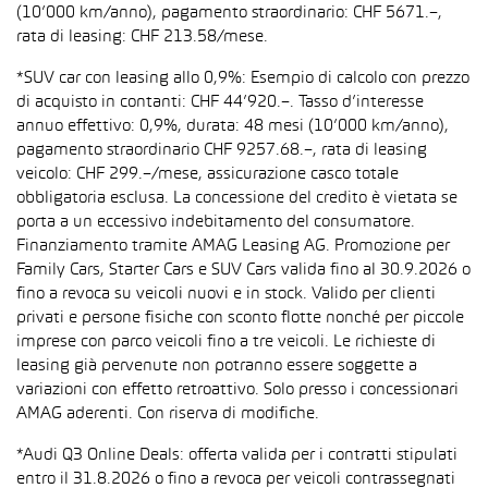
(10’000 km/anno), pagamento straordinario: CHF 5671.–,
rata di leasing: CHF 213.58/mese.
*SUV car con leasing allo 0,9%: Esempio di calcolo con prezzo
di acquisto in contanti: CHF 44’920.–. Tasso d’interesse
annuo effettivo: 0,9%, durata: 48 mesi (10’000 km/anno),
pagamento straordinario CHF 9257.68.–, rata di leasing
veicolo: CHF 299.–/mese, assicurazione casco totale
obbligatoria esclusa. La concessione del credito è vietata se
porta a un eccessivo indebitamento del consumatore.
Finanziamento tramite AMAG Leasing AG. Promozione per
Family Cars, Starter Cars e SUV Cars valida fino al 30.9.2026 o
fino a revoca su veicoli nuovi e in stock. Valido per clienti
privati e persone fisiche con sconto flotte nonché per piccole
imprese con parco veicoli fino a tre veicoli. Le richieste di
leasing già pervenute non potranno essere soggette a
variazioni con effetto retroattivo. Solo presso i concessionari
AMAG aderenti. Con riserva di modifiche.
*Audi Q3 Online Deals: offerta valida per i contratti stipulati
entro il 31.8.2026 o fino a revoca per veicoli contrassegnati