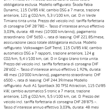
obbligatoria esclusa. Modello raffigurato: Škoda Fabia
Dynamic, 115 CV/85 kW, cambio DSG a 7 marce, trazione
anteriore, 121 g CO2/km, 5,3 l/100 km, cat. D in Verde
Timiano tinta unita. Prezzo del veicolo incl. tariffa forfettaria
di consegna CHF 28’780.–. Tasso d’interesse annuo effettivo
3,03%, durata: 48 mesi (10’000 km/anno), pagamento
straordinario: CHF 5650.–, rata di leasing: CHF 221.85/mese,
assicurazione casco totale obbligatoria esclusa. Modello
raffigurato: Volkswagen Golf Trend, 115 CV/85 kW, cambio
automatico DSG a 7 rapporti, trazione anteriore, 124 g
CO2/km, 5,4 l/100 km, cat. D in Grigio Urano tinta unita.
Prezzo del veicolo incl. tariffa forfettaria di consegna CHF
28’602.–. Tasso d’interesse annuo effettivo 1.92%, durata:
48 mesi (10’000 km/anno), pagamento straordinario: CHF
6500.–, rata di leasing: CHF 244.39/mese Modello
raffigurato: Audi A1 Sportback 30 TFSI Attraction, 115 CV/85
kW, cambio automatico S tronic a 7 marce, trazione
anteriore, 125 g CO2/km, 5,5 l/100 km, cat. D. Prezzo del
veicolo incl. tariffa forfettaria di consegna CHF 28’875.–.
Tasso d’interesse annuo effettivo 3,03%, durata: 48 mesi