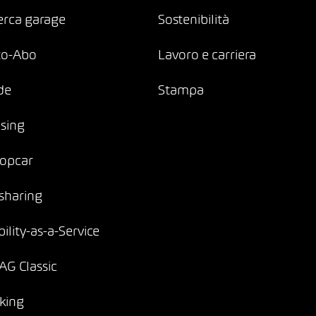
erca garage
Sostenibilità
to-Abo
Lavoro e carriera
de
Stampa
sing
opcar
sharing
ility-as-a-Service
G Classic
king