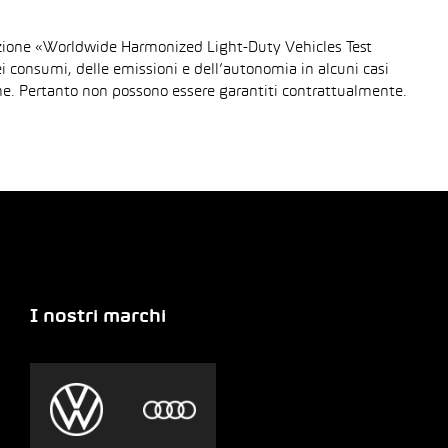
urazione «Worldwide Harmonized Light-Duty Vehicles Test
dei consumi, delle emissioni e dell’autonomia in alcuni casi
gione. Pertanto non possono essere garantiti contrattualmente.
I nostri marchi