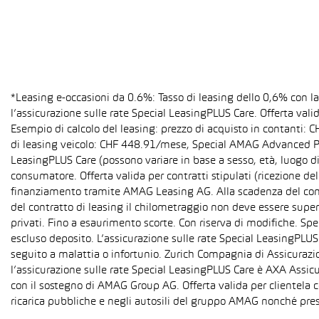
*Leasing e-occasioni da 0.6%: Tasso di leasing dello 0,6% con 
l’assicurazione sulle rate Special LeasingPLUS Care. Offerta val
Esempio di calcolo del leasing: prezzo di acquisto in contanti:
di leasing veicolo: CHF 448.91/mese, Special AMAG Advanced PLU
LeasingPLUS Care (possono variare in base a sesso, età, luogo di
consumatore. Offerta valida per contratti stipulati (ricezione del
finanziamento tramite AMAG Leasing AG. Alla scadenza del contra
del contratto di leasing il chilometraggio non deve essere super
privati. Fino a esaurimento scorte. Con riserva di modifiche. S
escluso deposito. L’assicurazione sulle rate Special LeasingPLUS C
seguito a malattia o infortunio. Zurich Compagnia di Assicurazion
l’assicurazione sulle rate Special LeasingPLUS Care è AXA Assicu
con il sostegno di AMAG Group AG. Offerta valida per clientela c
ricarica pubbliche e negli autosili del gruppo AMAG nonché pres