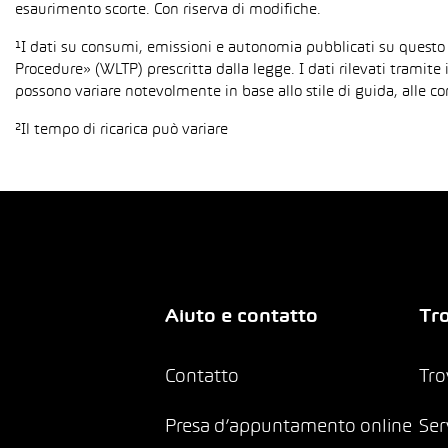
esaurimento scorte. Con riserva di modifiche.
¹I dati su consumi, emissioni e autonomia pubblicati su questo
Procedure» (WLTP) prescritta dalla legge. I dati rilevati tramite 
possono variare notevolmente in base allo stile di guida, alle co
²Il tempo di ricarica può variare
Aiuto e contatto
Tro
Contatto
Tro
Presa d’appuntamento online
Ser