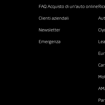
FAQ Acquisto di un’auto online
Ric
Clienti aziendali
Au
Newsletter
Cly
Emergenza
Lea
Eur
Car
Mob
AMA
Par