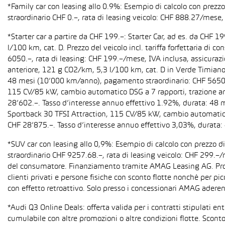
*Family car con leasing allo 0.9%: Esempio di calcolo con prez
straordinario CHF 0.–, rata di leasing veicolo: CHF 888.27/mese, 
*Starter car a partire da CHF 199.–: Starter Car, ad es. da CH
l/100 km, cat. D. Prezzo del veicolo incl. tariffa forfettaria 
6050.–, rata di leasing: CHF 199.–/mese, IVA inclusa, assicura
anteriore, 121 g CO2/km, 5,3 l/100 km, cat. D in Verde Timiano t
48 mesi (10’000 km/anno), pagamento straordinario: CHF 5650.–,
115 CV/85 kW, cambio automatico DSG a 7 rapporti, trazione anter
28’602.–. Tasso d’interesse annuo effettivo 1.92%, durata: 48
Sportback 30 TFSI Attraction, 115 CV/85 kW, cambio automatico S 
CHF 28’875.–. Tasso d’interesse annuo effettivo 3,03%, durata
*SUV car con leasing allo 0,9%: Esempio di calcolo con prezzo 
straordinario CHF 9257.68.–, rata di leasing veicolo: CHF 299.–
del consumatore. Finanziamento tramite AMAG Leasing AG. Promozi
clienti privati e persone fisiche con sconto flotte nonché per pi
con effetto retroattivo. Solo presso i concessionari AMAG aderent
*Audi Q3 Online Deals: offerta valida per i contratti stipulati e
cumulabile con altre promozioni o altre condizioni flotte. Sconto