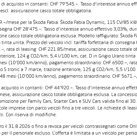
zo di acquisto in contanti: CHF 79’545.–. Tasso d’interesse annuo
escl. assicurazione casco totale obbligatoria.
F 199.–/mese per la Škoda Fabia: Škoda Fabia Dynamic, 115 CV/85 k
di consegna CHF 28’475.–. Tasso d’interesse annuo effettivo 3,03%,
zione casco totale obbligatoria esclusa. Modello raffigurato: Ško
inta unita. Prezzo del veicolo incl. tariffa forfettaria di consegn
 rata di leasing: CHF 221.85/mese, assicurazione casco totale obb
iore, 124 g CO2/km, 5,4 l/100 km, cat. D in Grigio Urano tinta uni
 mesi (10’000 km/anno), pagamento straordinario: CHF 6500.–, rata
tronic a 7 marce, trazione anteriore, 125 g CO2/km, 5,5 l/100 km, 
: 48 mesi (10’000 km/anno), pagamento straordinario: CHF 5671.–,
di acquisto in contanti: CHF 44’920.–. Tasso d’interesse annuo ef
/mese, assicurazione casco totale obbligatoria esclusa. La concessi
one per Family Cars, Starter Cars e SUV Cars valida fino al 30.9.
ccole imprese con parco veicoli fino a tre veicoli. Le richieste di l
i. Con riserva di modifiche.
ntro il 31.8.2026 o fino a revoca per veicoli contrassegnati come On
 per il personale escluso. L’offerta è limitata a un veicolo per per