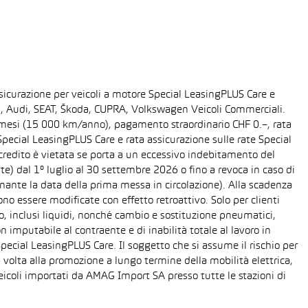
sicurazione per veicoli a motore Special LeasingPLUS Care e
gen, Audi, SEAT, Škoda, CUPRA, Volkswagen Veicoli Commerciali.
48 mesi (15 000 km/anno), pagamento straordinario CHF 0.–, rata
ecial LeasingPLUS Care e rata assicurazione sulle rate Special
 credito è vietata se porta a un eccessivo indebitamento del
ente) dal 1° luglio al 30 settembre 2026 o fino a revoca in caso di
nante la data della prima messa in circolazione). Alla scadenza
o essere modificate con effetto retroattivo. Solo per clienti
o, inclusi liquidi, nonché cambio e sostituzione pneumatici,
n imputabile al contraente e di inabilità totale al lavoro in
Special LeasingPLUS Care. Il soggetto che si assume il rischio per
 volta alla promozione a lungo termine della mobilità elettrica,
eicoli importati da AMAG Import SA presso tutte le stazioni di