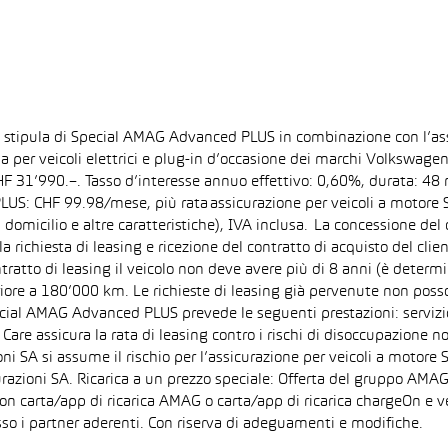
la stipula di Special AMAG Advanced PLUS in combinazione con l’as
ida per veicoli elettrici e plug-in d’occasione dei marchi Volkswa
 CHF 31’990.–. Tasso d’interesse annuo effettivo: 0,60%, durata: 
S: CHF 99.98/mese, più rata assicurazione per veicoli a motore Sp
 domicilio e altre caratteristiche), IVA inclusa. La concessione del
la richiesta di leasing e ricezione del contratto di acquisto del cli
tto di leasing il veicolo non deve avere più di 8 anni (è determi
iore a 180’000 km. Le richieste di leasing già pervenute non posson
pecial AMAG Advanced PLUS prevede le seguenti prestazioni: servizi
are assicura la rata di leasing contro i rischi di disoccupazione no
i SA si assume il rischio per l’assicurazione per veicoli a motore 
razioni SA. Ricarica a un prezzo speciale: Offerta del gruppo AMAG
on carta/app di ricarica AMAG o carta/app di ricarica chargeOn e v
so i partner aderenti. Con riserva di adeguamenti e modifiche.