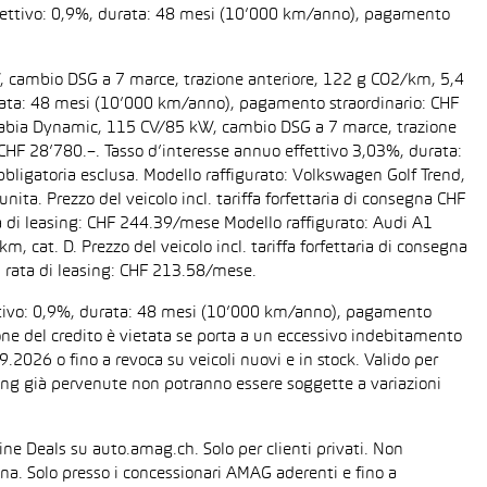
 effettivo: 0,9%, durata: 48 mesi (10’000 km/anno), pagamento
W, cambio DSG a 7 marce, trazione anteriore, 122 g CO2/km, 5,4
 durata: 48 mesi (10’000 km/anno), pagamento straordinario: CHF
da Fabia Dynamic, 115 CV/85 kW, cambio DSG a 7 marce, trazione
a CHF 28’780.–. Tasso d’interesse annuo effettivo 3,03%, durata:
ligatoria esclusa. Modello raffigurato: Volkswagen Golf Trend,
ta. Prezzo del veicolo incl. tariffa forfettaria di consegna CHF
 di leasing: CHF 244.39/mese Modello raffigurato: Audi A1
cat. D. Prezzo del veicolo incl. tariffa forfettaria di consegna
 rata di leasing: CHF 213.58/mese.
fettivo: 0,9%, durata: 48 mesi (10’000 km/anno), pagamento
one del credito è vietata se porta a un eccessivo indebitamento
2026 o fino a revoca su veicoli nuovi e in stock. Valido per
easing già pervenute non potranno essere soggette a variazioni
line Deals su auto.amag.ch. Solo per clienti privati. Non
sona. Solo presso i concessionari AMAG aderenti e fino a