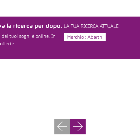
a la ricerca per dopo.
LA TUA RICERCA ATTUALE:
dei tuoi sogni è online. In
Marchio : Abarth
offerte.