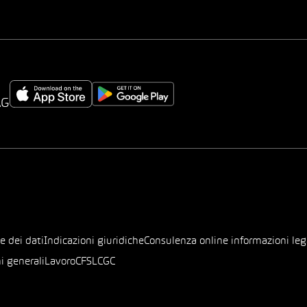
AG
e dei dati
Indicazioni giuridiche
Consulenza online informazioni leg
i generali
Lavoro
CFSL
CGC