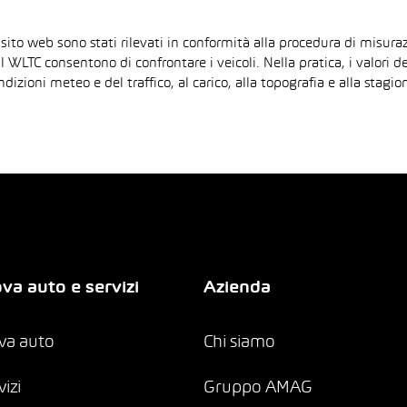
 sito web sono stati rilevati in conformità alla procedura di mis
il WLTC consentono di confrontare i veicoli. Nella pratica, i valori 
ndizioni meteo e del traffico, al carico, alla topografia e alla sta
va auto e servizi
Azienda
va auto
Chi siamo
vizi
Gruppo AMAG