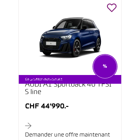
%
STARTER CARS DÈS CHF 199.–
En profiter maintenant
AUDI A1 Sportback 40 TFSI
S line
CHF 44’990.-
Demander une offre maintenant