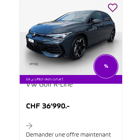
%
STARTER CARS DÈS CHF 199.–
En profiter maintenant
VW Golf R-Line
CHF 36’990.-
Demander une offre maintenant