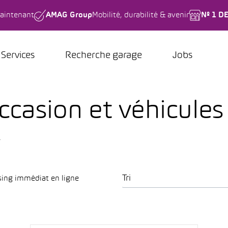
aintenant
AMAG Group
Mobilité, durabilité & avenir
Nº 1 D
Services
Recherche garage
Jobs
ccasion et véhicules
.
Tri
sing immédiat en ligne