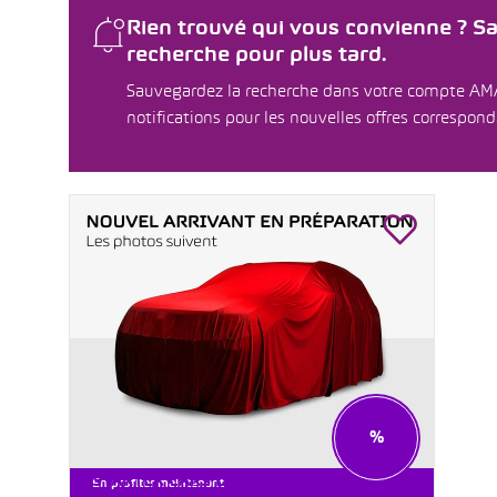
Rien trouvé qui vous convienne ? S
recherche pour plus tard.
Sauvegardez la recherche dans votre compte AM
notifications pour les nouvelles offres correspon
%
STARTER CARS DÈS CHF 199.–
En profiter maintenant