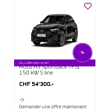
%
STARTER CARS DÈS CHF 199.–
En profiter maintenant
AUDI A3 Sportback TFSI
150 kW S line
CHF 54’300.-
Demander une offre maintenant