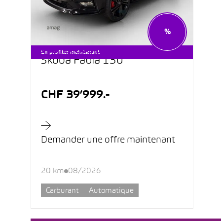
%
STARTER CARS DÈS CHF 199.–
En profiter maintenant
Škoda Fabia 130
CHF 39’999.-
Demander une offre maintenant
20 km
08/2026
Carburant
Automatique