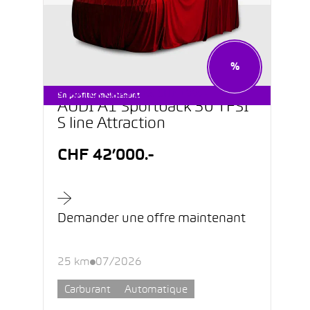
%
STARTER CARS DÈS CHF 199.–
En profiter maintenant
AUDI A1 Sportback 30 TFSI
S line Attraction
CHF 42’000.-
Demander une offre maintenant
25 km
07/2026
Carburant
Automatique