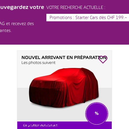
auvegardez votre
VOTRE RECHERCHE ACTUELLE :
Promotions : Starter Cars dès CHF 199.–
AG et recevez des
dantes.
%
STARTER CARS DÈS CHF 199.–
En profiter maintenant