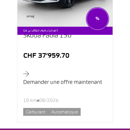
%
STARTER CARS DÈS CHF 199.–
En profiter maintenant
Škoda Fabia 130
CHF 37’959.70
Demander une offre maintenant
10 km
08/2026
Carburant
Automatique