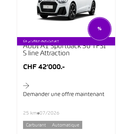
%
STARTER CARS DÈS CHF 199.–
En profiter maintenant
AUDI A1 Sportback 30 TFSI
S line Attraction
CHF 42’000.-
Demander une offre maintenant
25 km
07/2026
Carburant
Automatique