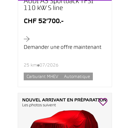
AUDI A3 Sportback TFSI
110 kW S line
CHF 52’700.-
Demander une offre maintenant
25 km
07/2026
Carburant MHEV
Automatique