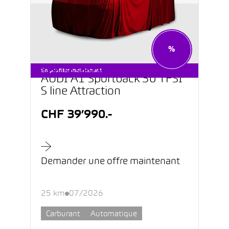
%
STARTER CARS DÈS CHF 199.–
En profiter maintenant
AUDI A1 Sportback 30 TFSI
S line Attraction
CHF 39’990.-
Demander une offre maintenant
25 km
07/2026
Carburant
Automatique