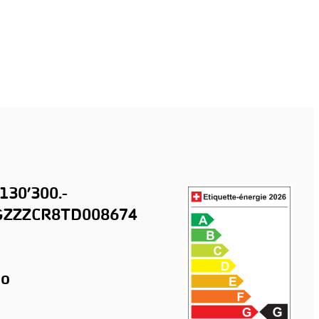
130’300.-
ZZZCR8TD008674
o