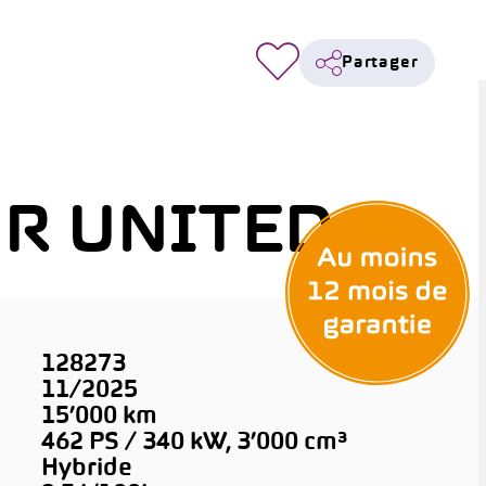
Partager
 R UNITED
128273
11/2025
15’000 km
462 PS / 340 kW, 3’000 cm³
Hybride