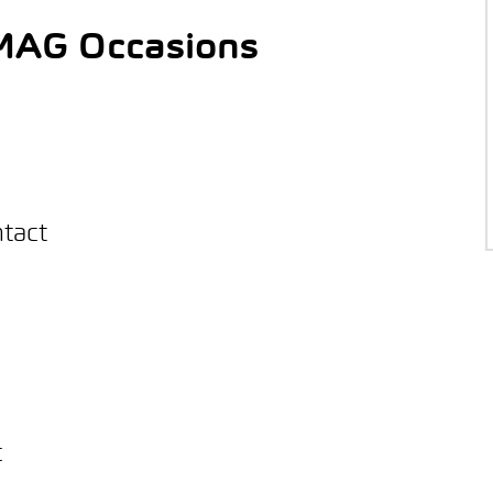
AMAG Occasions
ntact
t