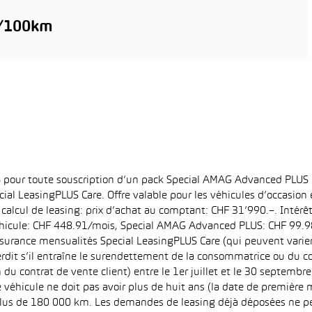
l/100km
6% pour toute souscription d’un pack Special AMAG Advanced PLUS
ial LeasingPLUS Care. Offre valable pour les véhicules d’occasion
 calcul de leasing: prix d’achat au comptant: CHF 31’990.–. Intérê
hicule: CHF 448.91/mois, Special AMAG Advanced PLUS: CHF 99.98/
surance mensualités Special LeasingPLUS Care (qui peuvent varier e
interdit s’il entraîne le surendettement de la consommatrice ou du
 du contrat de vente client) entre le 1er juillet et le 30 septemb
 véhicule ne doit pas avoir plus de huit ans (la date de première m
 plus de 180 000 km. Les demandes de leasing déjà déposées ne pe