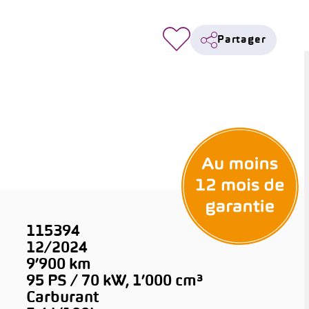
Partager
115394
12/2024
9’900 km
95 PS / 70 kW, 1’000 cm³
Carburant