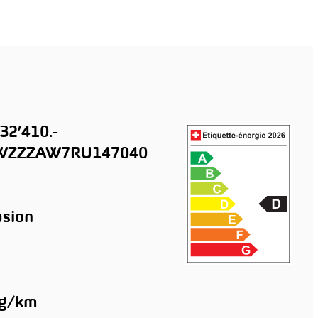
32’410.-
ZZZAW7RU147040
sion
 g/km