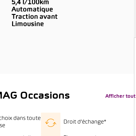
5,4 l/100km
Automatique
Traction avant
Limousine
MAG Occasions
Afficher tout
choix dans toute
Droit d'échange*
sse
 choix de véhicules
15 jours