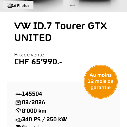
16 Photos
VW ID.7 Tourer GTX
UNITED
Prix de vente
CHF 65’990.-
145504
03/2026
8’000 km
340 PS / 250 kW