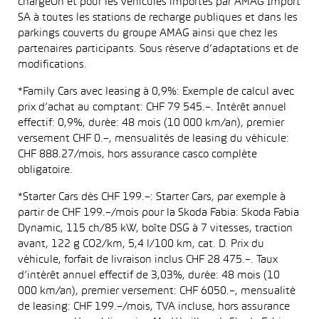
chargeOn et pour les véhicules importés par AMAG Import
SA à toutes les stations de recharge publiques et dans les
parkings couverts du groupe AMAG ainsi que chez les
partenaires participants. Sous réserve d’adaptations et de
modifications.
*Family Cars avec leasing à 0,9%: Exemple de calcul avec
prix d’achat au comptant: CHF 79 545.–. Intérêt annuel
effectif: 0,9%, durée: 48 mois (10 000 km/an), premier
versement CHF 0.–, mensualités de leasing du véhicule:
CHF 888.27/mois, hors assurance casco complète
obligatoire.
*Starter Cars dès CHF 199.–: Starter Cars, par exemple à
partir de CHF 199.–/mois pour la Skoda Fabia: Skoda Fabia
Dynamic, 115 ch/85 kW, boîte DSG à 7 vitesses, traction
avant, 122 g CO2/km, 5,4 l/100 km, cat. D. Prix du
véhicule, forfait de livraison inclus CHF 28 475.–. Taux
d’intérêt annuel effectif de 3,03%, durée: 48 mois (10
000 km/an), premier versement: CHF 6050.–, mensualité
de leasing: CHF 199.–/mois, TVA incluse, hors assurance