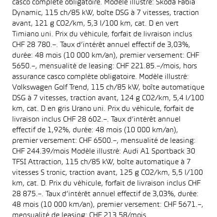
casco complète obligatoire. Modèle illustré: Skoda Fabia
Dynamic, 115 ch/85 kW, boîte DSG à 7 vitesses, traction
avant, 121 g CO2/km, 5,3 l/100 km, cat. D en vert
Timiano uni. Prix du véhicule, forfait de livraison inclus
CHF 28 780.–. Taux d’intérêt annuel effectif de 3,03%,
durée: 48 mois (10 000 km/an), premier versement: CHF
5650.–, mensualité de leasing: CHF 221.85.–/mois, hors
assurance casco complète obligatoire. Modèle illustré:
Volkswagen Golf Trend, 115 ch/85 kW, boîte automatique
DSG à 7 vitesses, traction avant, 124 g CO2/km, 5,4 l/100
km, cat. D en gris Urano uni. Prix du véhicule, forfait de
livraison inclus CHF 28 602.–. Taux d’intérêt annuel
effectif de 1,92%, durée: 48 mois (10 000 km/an),
premier versement: CHF 6500.–, mensualité de leasing:
CHF 244.39/mois Modèle illustré: Audi A1 Sportback 30
TFSI Attraction, 115 ch/85 kW, boîte automatique à 7
vitesses S tronic, traction avant, 125 g CO2/km, 5,5 l/100
km, cat. D. Prix du véhicule, forfait de livraison inclus CHF
28 875.–. Taux d’intérêt annuel effectif de 3,03%, durée:
48 mois (10 000 km/an), premier versement: CHF 5671.–,
mensualité de leasing: CHF 213.58/mois.