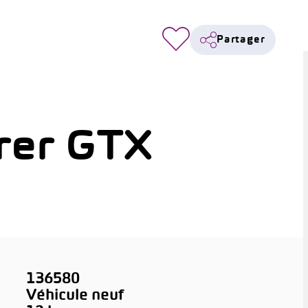
Partager
rer GTX
136580
Véhicule neuf