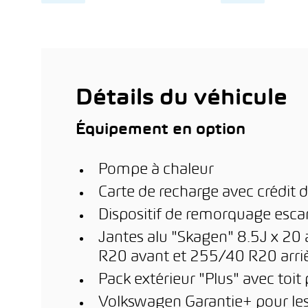
Contrôle qualité
15 jo
d'éc
Course d’essai gratuite
Contr
Acheter un véhicule en
ligne à un prix juste et
Garan
en quelques clics
12 m
Détails du véhicule
Équipement en option
Pompe à chaleur
Carte de recharge avec crédit d
Dispositif de remorquage esc
Jantes alu "Skagen" 8.5J x 20 
R20 avant et 255/40 R20 arri
Pack extérieur "Plus" avec toi
Volkswagen Garantie+ pour les