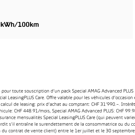
1 kWh/100km
6% pour toute souscription d’un pack Special AMAG Advanced PLUS
ial LeasingPLUS Care. Offre valable pour les véhicules d’occasion
 calcul de leasing: prix d’achat au comptant: CHF 31’990.–. Intérê
hicule: CHF 448.91/mois, Special AMAG Advanced PLUS: CHF 99.98/
surance mensualités Special LeasingPLUS Care (qui peuvent varier e
interdit s’il entraîne le surendettement de la consommatrice ou du
 du contrat de vente client) entre le 1er juillet et le 30 septemb