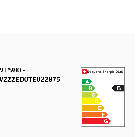
91’980.-
ZZZED0TE022875
f