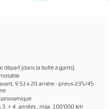
urs de droit
Grand choix de véhicules
hange
La plus haute qualité de
ôle qualité complet
service
tie de mobilité de
Financement attrayant
ois minimum
Assurances individuelles
e départ (dans la boîte à gants)
amotable
avant, 9.5J x 20 arrière - pneus 235/45
ère
t panoramique
 3. + 4. années , max. 100'000 km