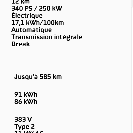
12 km
340 PS / 250 kW
Électrique
17,1 kWh/100km
Automatique
Transmission intégrale
Break
Jusqu’à 585 km
91 kWh
86 kWh
383 V
Type 2