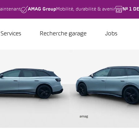
aintenant
AMAG Group
Mobilité, durabilité & avenir
Nº 1 D
Services
Recherche garage
Jobs