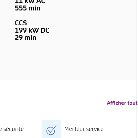
11 kW AC
555 min
CCS
199 kW DC
→
29 min
Afficher tout
e sécurité
Meilleur service