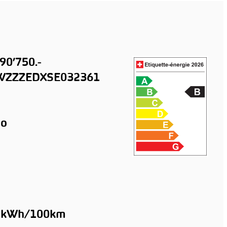
90’750.-
ZZZEDXSE032361
o
2 kWh/100km