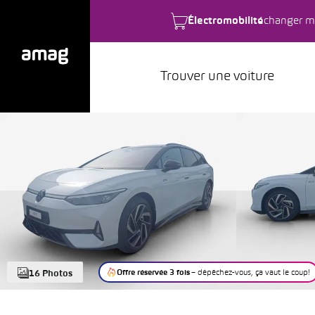
Électromobilité
changer m
Trouver une voiture
Offre réservée 3 fois
– dépêchez-vous, ça vaut le coup!
16 Photos