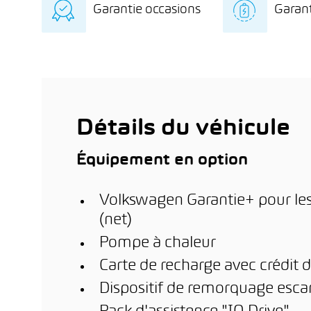
Garantie occasions
Garant
indépendant avec
exclu
diagnostic détaillé de la
l’éle
Garantie de 12 mois sur
8 ans
batterie
stati
le véhicule d’occasion
kilo
dome
km de
l’inst
ère
phot
1
m
(en f
est a
Détails du véhicule
Équipement en option
Volkswagen Garantie+ pour les
(net)
Pompe à chaleur
Carte de recharge avec crédit d
Dispositif de remorquage esc