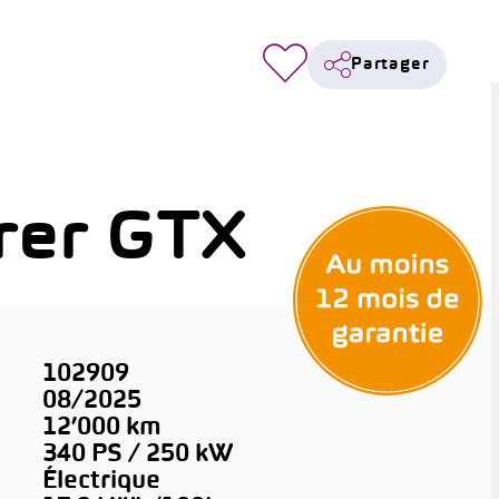
Partager
rer GTX
102909
08/2025
12’000 km
340 PS / 250 kW
Électrique