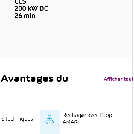
CCS
200 kW DC
→
26 min
 Avantages du
Afficher tout
Recharge avec l’app
ls techniques
AMAG
onseils spécialisés
Recharge à prix spécial