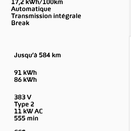
17,2 kWh/100km
Automatique
Transmission intégrale
Break
Jusqu’à 584 km
91 kWh
86 kWh
383 V
Type 2
11 kW AC
555 min