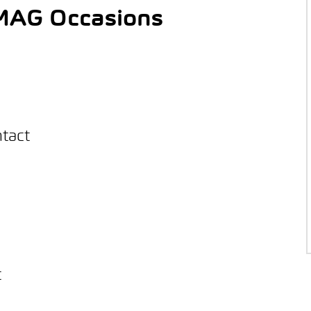
AMAG Occasions
ntact
t