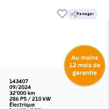
Partager
143407
09/2024
32’000 km
286 PS / 210 kW
Électrique