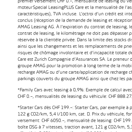
premier versement CHF 0.–, mensualité de leasing du vé
moteur Special LeasingPLUS Care et la mensualité de l’as
caractéristiques), TVA incluse. L’octroi d’un crédit est 
conclus (réception de la demande de leasing et réception
AMAG Leasing AG. À l’expiration du contrat de leasing, le
contrat de leasing, le kilométrage ne doit pas dépasser
réservée à la clientèle privée. Dans la limite des stocks
ainsi que les changements et les remplacements de pneus
risques de chômage involontaire et d’incapacité totale d
Care est Zurich Compagnie d’Assurances SA. Le preneur d
groupe AMAG pour la promotion à long terme de la mobili
recharge AMAG ou d’une carte/application de recharge ch
parkings couverts du groupe AMAG ainsi que chez les part
*Family Cars avec leasing à 0,9%: Exemple de calcul ave
CHF 0.–, mensualités de leasing du véhicule: CHF 888.27
*Starter Cars dès CHF 199.–: Starter Cars, par exemple à
122 g CO2/km, 5,4 l/100 km, cat. D. Prix du véhicule, for
versement: CHF 6050.–, mensualité de leasing: CHF 199.–
boîte DSG à 7 vitesses, traction avant, 121 g CO2/km, 5,3 