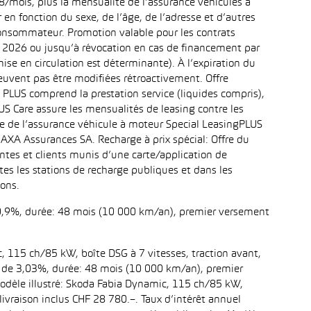
mois, plus la mensualité de l’assurance véhicules à
n fonction du sexe, de l’âge, de l’adresse et d’autres
 consommateur. Promotion valable pour les contrats
re 2026 ou jusqu’à révocation en cas de financement par
ise en circulation est déterminante). À l’expiration du
uvent pas être modifiées rétroactivement. Offre
d PLUS comprend la prestation service (liquides compris),
 Care assure les mensualités de leasing contre les
que de l’assurance véhicule à moteur Special LeasingPLUS
AXA Assurances SA. Recharge à prix spécial: Offre du
tes et clients munis d’une carte/application de
s les stations de recharge publiques et dans les
ions.
: 0,9%, durée: 48 mois (10 000 km/an), premier versement
, 115 ch/85 kW, boîte DSG à 7 vitesses, traction avant,
tif de 3,03%, durée: 48 mois (10 000 km/an), premier
odèle illustré: Skoda Fabia Dynamic, 115 ch/85 kW,
livraison inclus CHF 28 780.–. Taux d’intérêt annuel