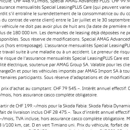
hicule: CHF 448.91/mois, Special AMAG Advanced PLUS: CHF 99.98/
surance mensualités Special LeasingPLUS Care (qui peuvent varier e
interdit s’il entraîne le surendettement de la consommatrice ou du
 du contrat de vente client) entre le 1er juillet et le 30 septemb
 véhicule ne doit pas avoir plus de huit ans (la date de première m
 plus de 180 000 km. Les demandes de leasing déjà déposées ne pe
 disponibles. Sous réserve de modifications. Special AMAG Advance
 (hors entreposage). L’assurance mensualités Special LeasingPLUS
e travail suite à une maladie ou à un accident. Le preneur de ris
e risque de l’assurance mensualités Special LeasingPLUS Care est 
té électrique, soutenue par AMAG Group SA. Valable pour les clien
argeOn et pour les véhicules importés par AMAG Import SA à toute
enaires participants. Sous réserve d’adaptations et de modificat
c prix d’achat au comptant: CHF 79 545.–. Intérêt annuel effectif
/mois, hors assurance casco complète obligatoire.
 partir de CHF 199.–/mois pour la Skoda Fabia: Skoda Fabia Dynamic
fait de livraison inclus CHF 28 475.–. Taux d’intérêt annuel effec
/mois, TVA incluse, hors assurance casco complète obligatoire. M
l/100 km, cat. D en vert Timiano uni. Prix du véhicule, forfait de 