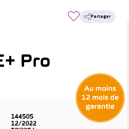
Partager
E+ Pro
e
144505
12/2022