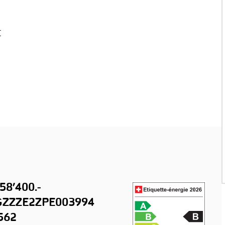
t
58’400.-
ZZZE2ZPE003994
562