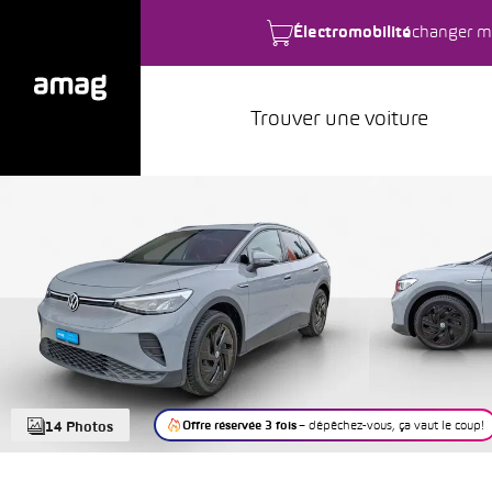
Électromobilité
changer m
Trouver une voiture
Offre réservée 3 fois
– dépêchez-vous, ça vaut le coup!
14 Photos