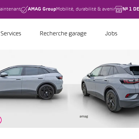
aintenant
AMAG Group
Mobilité, durabilité & avenir
Nº 1 D
Services
Recherche garage
Jobs