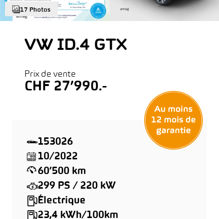
17 Photos
VW ID.4 GTX
Prix de vente
CHF 27’990.-
153026
10/2022
60’500 km
299 PS / 220 kW
Électrique
23,4 kWh/100km