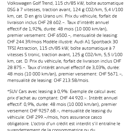
Volkswagen Golf Trend, 115 ch/85 kW, boîte automatique
DSG à 7 vitesses, traction avant, 124 g CO2/km, 5,4 l/100
km, cat. D en gris Urano uni. Prix du véhicule, forfait de
livraison inclus CHF 28 602.–. Taux d’intérêt annuel
effectif de 1,92%, durée: 48 mois (10 000 km/an),
premier versement: CHF 6500.–, mensualité de leasing:
CHF 244.39/mois Modèle illustré: Audi A1 Sportback 30
TFSI Attraction, 115 ch/85 kW, boîte automatique à 7
vitesses S tronic, traction avant, 125 g CO2/km, 5,5 l/100
km, cat. D. Prix du véhicule, forfait de livraison inclus CHF
28 875.–. Taux d’intérêt annuel effectif de 3,03%, durée:
48 mois (10 000 km/an), premier versement: CHF 5671.–,
mensualité de leasing: CHF 213.58/mois.
*SUV Cars avec leasing à 0,9%: Exemple de calcul avec
prix d’achat au comptant: CHF 44 920.–. Intérêt annuel
effectif: 0,9%, durée: 48 mois (10 000 km/an), premier
versement CHF 9257.68.–, mensualité de leasing du
véhicule: CHF 299.–/mois, hors assurance casco
obligatoire. L’octroi d’un crédit est interdit s’il entraîne le
surendettement de la consommatrice ou du