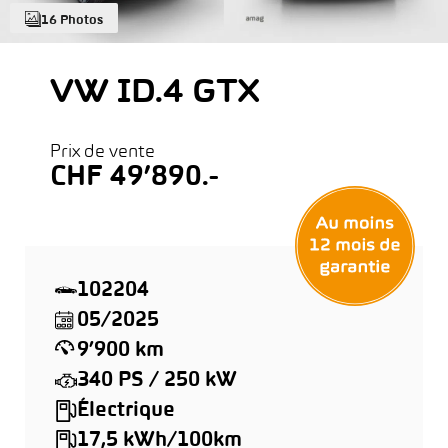
16 Photos
VW ID.4 GTX
Prix de vente
CHF 49’890.-
102204
05/2025
9’900 km
340 PS / 250 kW
Électrique
17,5 kWh/100km