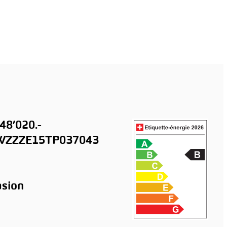
48’020.-
ZZZE15TP037043
sion