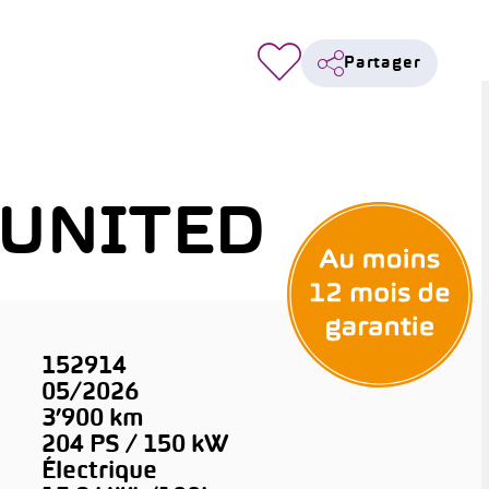
Partager
 UNITED
152914
05/2026
3’900 km
204 PS / 150 kW
Électrique