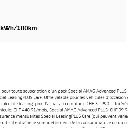
8 kWh/100km
6% pour toute souscription d’un pack Special AMAG Advanced PLUS
ial LeasingPLUS Care. Offre valable pour les véhicules d’occasion
 calcul de leasing: prix d’achat au comptant: CHF 31’990.–. Intérê
hicule: CHF 448.91/mois, Special AMAG Advanced PLUS: CHF 99.98/
surance mensualités Special LeasingPLUS Care (qui peuvent varier e
interdit s’il entraîne le surendettement de la consommatrice ou du