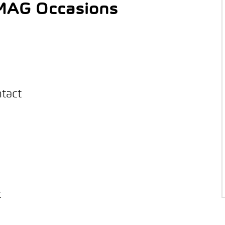
AMAG Occasions
ntact
t