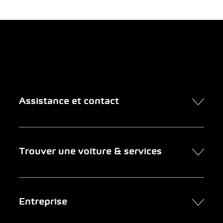
Assistance et contact
Contact
Trouver une voiture & services
Rendez-vous en ligne
FAQ Achat de voiture en ligne
Trouver une voiture
Entreprise
Entreprises clientes
Services