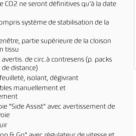
de CO2 ne seront définitives qu'à la date
 compris système de stabilisation de la
enêtre, partie supérieure de la cloison
n tissu
 avertis. de circ.à contresens (p. packs
r de distance)
euilleté, isolant, dégivrant
tables manuellement et
uement
ie "Side Assist" avec avertissement de
voie
uir
op & Go" avec régulateur de vitesse et