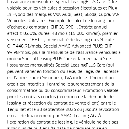
l’assurance mensualités Special LeasingPLUS Care. Offre
valable pour les véhicules d’occasion électriques et Plug-
In Hybrid des marques VW, Audi, Seat, Skoda, Cupra, VW
Véhicules Utilitaires. Exemple de calcul de leasing: prix
d’achat au comptant: CHF 31’990.–. Intérêt annuel
effectif: 0,60%, durée: 48 mois (15 000 km/an), premier
versement CHF 0.–, mensualité de leasing du véhicule:
CHF 448.91/mois, Special AMAG Advanced PLUS: CHF
99.98/mois, plus la mensualité de l’assurance véhicules à
moteur Special LeasingPLUS Care et la mensualité de
l’assurance mensualités Special LeasingPLUS Care (qui
peuvent varier en fonction du sexe, de l’âge, de l’adresse
et d’autres caractéristiques), TVA incluse. L’octroi d’un
crédit est interdit s’il entraîne le surendettement de la
consommatrice ou du consommateur. Promotion valable
pour les contrats conclus (réception de la demande de
leasing et réception du contrat de vente client) entre le
1er juillet et le 30 septembre 2026 ou jusqu’à révocation
en cas de financement par AMAG Leasing AG. À
l’expiration du contrat de leasing, le véhicule ne doit pas
avoir plus de huit ans (la date de première mise en