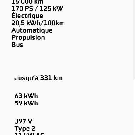
15’000 km
170 PS / 125 kW
Électrique
20,5 kWh/100km
Automatique
Propulsion
Bus
Jusqu’à 331 km
63 kWh
59 kWh
397 V
Type 2