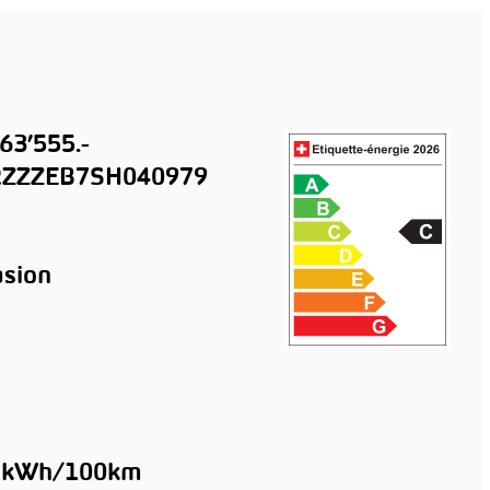
63’555.-
ZZZEB7SH040979
sion
5 kWh/100km