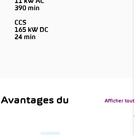
11 kW AC
390 min
CCS
165 kW DC
→
24 min
 Avantages du
Afficher tout