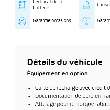
Certificat de la
Consei
batterie
Certificat de la batterie
Des c
Garantie occasions
Garant
indépendant avec
exclu
diagnostic détaillé de la
l’éle
Garantie de 12 mois sur
8 ans
batterie
stati
le véhicule d’occasion
kilo
dome
km de
l’inst
ère
phot
1
m
(en f
est a
Détails du véhicule
Équipement en option
Carte de recharge avec crédit d
Documentation de bord en fran
Attelage pour remorque rabatta